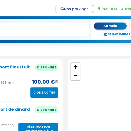
Nos parkings
PMPBOX - Auto
Au mois
Sélectionnez
+
ort Pleurtuit
DISPONIBLE
−
100,00 €
(1)
( 1.69 km)
CONTACTER
port de dinard
DISPONIBLE
 Bretagne,
RÉSERVATION
UNIQUEMENT À LA