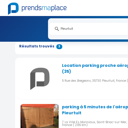
Résultats trouvés
3
Location parking proche aérop
(35)
5 Rue des Bregeons, 35730 Pleurtuit, France
parking à 5 minutes de l'aéro
Pleurtuit
7 La Ville Es Mariniaux, Saint-Briac-sur-Mer,
France
( 2.85 km)