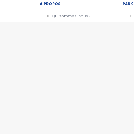
A PROPOS
PARK
Qui sommes-nous ?
Notre charte
CGU - Mentions légales
Témoignages
BESOIN D'AIDE ?
Comment ça marche
Nous contacter
PARK
Questions fréquentes
Actualités
ESPACE PRO
Devenir partenaire
Espace presse