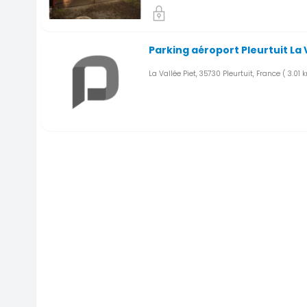
Parking aéroport Pleurtuit La V
La Vallée Piet, 35730 Pleurtuit, France
( 3.01 