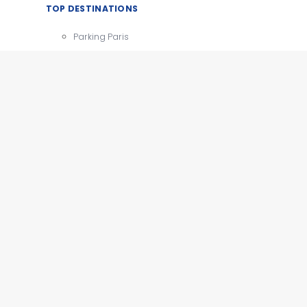
TOP DESTINATIONS
Parking Paris
CDG
Parking Orly
Parking Roissy
Villes
Aéroports
e
Gares
Tourisme
x
e