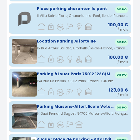
Place parking charenton le pont
DISPO
11 Villa Saint-Pierre, Charenton-le-Pont, Île-de-France, France · 0.43 km
100,00 €
/ mois
Location Parking Alfortville
DISPO
15 Rue Arthur Dalidet, Alfortville, Île-de-France, France · 1.34 km
100,00 €
/ mois
Parking à louer Paris 75012 123€/Mois
DISPO
154 Rue De Picpus, 75012 Paris, France · 1.36 km
123,00 €
/ mois
Parking Maisons-Alfort Ecole Veterinaire
DISPO
14 Quai Fernand Saguet, 94700 Maisons-Alfort, França · 1.39 km
A louer place de parking - Alfortville - Proche RER D et Ligne 8