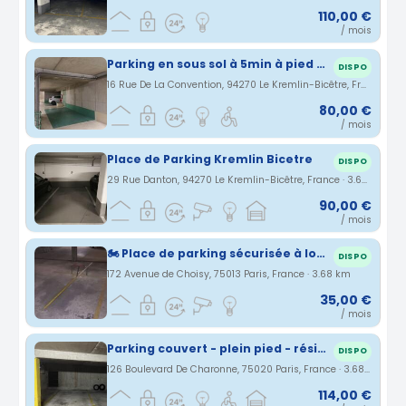
110,00 €
/ mois
Parking en sous sol à 5min à pied du métro Krémlin Bicêtre
DISPO
16 Rue De La Convention, 94270 Le Kremlin-Bicêtre, France · 3.65 km
80,00 €
/ mois
Place de Parking Kremlin Bicetre
DISPO
29 Rue Danton, 94270 Le Kremlin-Bicêtre, France · 3.66 km
90,00 €
/ mois
🏍️ Place de parking sécurisée à louer pour moto, scooter ou vélos
DISPO
172 Avenue de Choisy, 75013 Paris, France · 3.68 km
35,00 €
/ mois
Parking couvert - plein pied - résidence sécurisée
DISPO
126 Boulevard De Charonne, 75020 Paris, France · 3.68 km
114,00 €