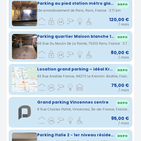
Parking au pied station métro glacière paris13
DISPO
13e arrondissement de Paris, Paris, France · 3.71 km
120,00 €
/ mois
Parking quartier Maison blanche 13eme
DISPO
66 Rue Du Moulin De La Pointe, 75013 Paris, France · 3.71 km
80,00 €
/ mois
Location grand parking – idéal Kremlin-Bicêtre
DISPO
43 Rue Anatole France, 94270 Le Kremlin-Bicêtre, France · 3.71 km
75,00 €
/ mois
Grand parking Vincennes centre
DISPO
8 Rue Charles Pathé, Vincennes, Île-de-France, France · 3.72 km
95,00 €
/ mois
Parking Italie 2 - 1er niveau résidentiel privé - place protégée
DISPO