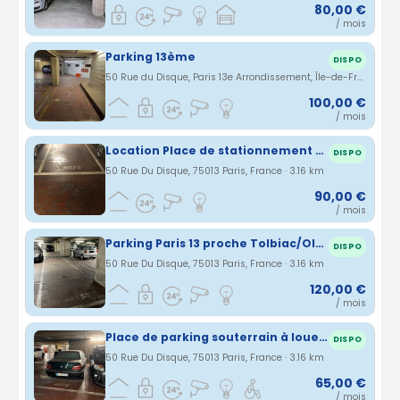
80,00 €
/ mois
Parking 13ème
DISPO
50 Rue du Disque, Paris 13e Arrondissement, Île-de-France, France · 3.15 km
100,00 €
/ mois
Location Place de stationnement 90€
DISPO
50 Rue Du Disque, 75013 Paris, France · 3.16 km
90,00 €
/ mois
Parking Paris 13 proche Tolbiac/Olympiades
DISPO
50 Rue Du Disque, 75013 Paris, France · 3.16 km
120,00 €
/ mois
Place de parking souterrain à louer, située au 50 rue du Disque, sous la Tour Helsinki dans le 13ème arrondissement de Paris
DISPO
50 Rue Du Disque, 75013 Paris, France · 3.16 km
65,00 €
/ mois