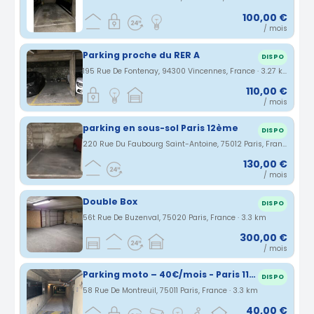
100,00 €
/ mois
Parking proche du RER A
DISPO
195 Rue De Fontenay, 94300 Vincennes, France · 3.27 km
110,00 €
/ mois
parking en sous-sol Paris 12ème
DISPO
220 Rue Du Faubourg Saint-Antoine, 75012 Paris, France · 3.29 km
130,00 €
/ mois
Double Box
DISPO
56t Rue De Buzenval, 75020 Paris, France · 3.3 km
300,00 €
/ mois
Parking moto – 40€/mois - Paris 11ème - Métro Nation/Porte de Vincennes
DISPO
58 Rue De Montreuil, 75011 Paris, France · 3.3 km
40,00 €