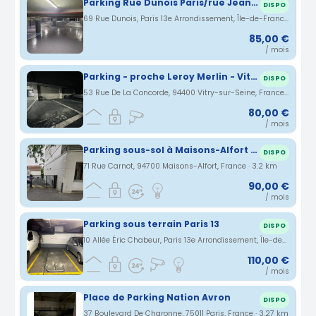
Parking Rue Dunois Paris/rue Jeanne D'arc
DISPO
69 Rue Dunois, Paris 13e Arrondissement, Île-de-France, France · 3.18 km
85,00 €
/ mois
Parking - proche Leroy Merlin - Vitry
DISPO
53 Rue De La Concorde, 94400 Vitry-sur-Seine, France · 3.19 km
80,00 €
/ mois
Parking sous-sol à Maisons-Alfort (5 min de la ligne 8 Juillotte)
DISPO
71 Rue Carnot, 94700 Maisons-Alfort, France · 3.2 km
90,00 €
/ mois
Parking sous terrain Paris 13
DISPO
10 Allée Éric Chabeur, Paris 13e Arrondissement, Île-de-France, France · 3.22 km
110,00 €
/ mois
Place de Parking Nation Avron
DISPO
37 Boulevard De Charonne, 75011 Paris, France · 3.27 km