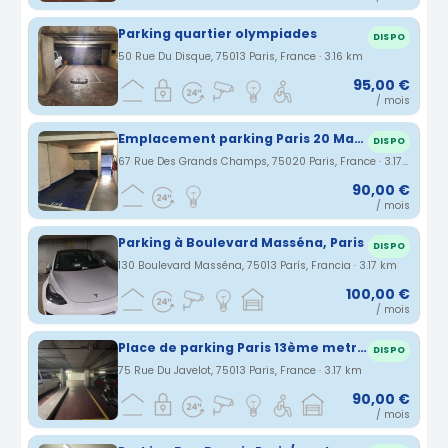
Parking quartier olympiades
DISPO
50 Rue Du Disque, 75013 Paris, France · 3.16 km
95,00 €
/ mois
Emplacement parking Paris 20 Maraichers / Buzenval
DISPO
67 Rue Des Grands Champs, 75020 Paris, France · 3.17 km
90,00 €
/ mois
Parking à Boulevard Masséna, Paris
DISPO
130 Boulevard Masséna, 75013 París, Francia · 3.17 km
100,00 €
/ mois
Place de parking Paris 13ème metro Olympiades - 11m²
DISPO
75 Rue Du Javelot, 75013 Paris, France · 3.17 km
90,00 €
/ mois