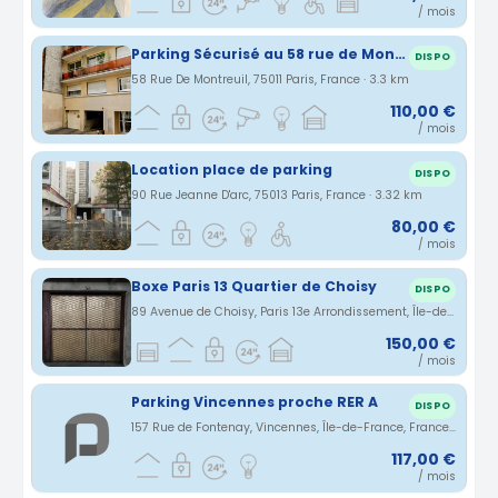
/ mois
Parking Sécurisé au 58 rue de Montreuil 75011
DISPO
58 Rue De Montreuil, 75011 Paris, France · 3.3 km
110,00 €
/ mois
Location place de parking
DISPO
90 Rue Jeanne D'arc, 75013 Paris, France · 3.32 km
80,00 €
/ mois
Boxe Paris 13 Quartier de Choisy
DISPO
89 Avenue de Choisy, Paris 13e Arrondissement, Île-de-France, France · 3.35 km
150,00 €
/ mois
Parking Vincennes proche RER A
DISPO
157 Rue de Fontenay, Vincennes, Île-de-France, France · 3.36 km
117,00 €
/ mois