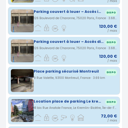
/ mois
Parking couvert à louer – Accès immédiat Bd de Charonne – Métro Alexandre Dumas (2 min)
DISPO
126 Boulevard de Charonne, 75020 Paris, France · 3.68 km
120,00 €
/ mois
Parking couvert à louer – Accès direct Bd de Charonne – Métro Alexandre Dumas (2 min)
DISPO
126 Boulevard de Charonne, 75020 Paris, France · 3.68 km
120,00 €
/ mois
Place parking sécurisé Montreuil
DISPO
9 Rue Valette, 93100 Montreuil, France · 3.69 km
Location place de parking Le kremlin Bicêtre
DISPO
41 bis Rue Anatole France, Le Kremlin-Bicêtre, Île-de-France, France · 3.7 km
72,00 €
/ mois