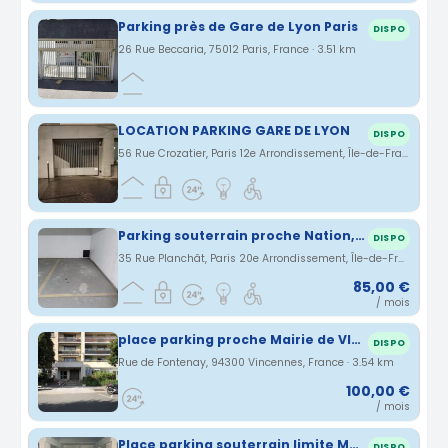
Parking près de Gare de Lyon Paris
DISPO
26 Rue Beccaria, 75012 Paris, France · 3.51 km
LOCATION PARKING GARE DE LYON
DISPO
56 Rue Crozatier, Paris 12e Arrondissement, Île-de-France, France · 3.51 km
Parking souterrain proche Nation, Avron, Alexandre Dumas, Buzenval
DISPO
35 Rue Planchât, Paris 20e Arrondissement, Île-de-France, France · 3.53 km
85,00 €
/ mois
place parking proche Mairie de VINCENNES
DISPO
Rue de Fontenay, 94300 Vincennes, France · 3.54 km
100,00 €
/ mois
Place parking souterrain limite Montreuil / Vincennes
DISPO