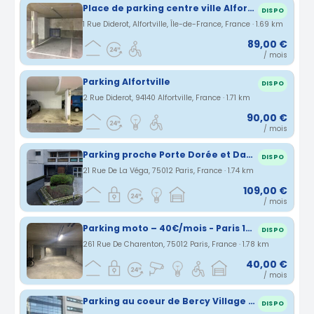
Place de parking centre ville Alfortville
DISPO
1 Rue Diderot, Alfortville, Île-de-France, France · 1.69 km
89,00 €
/ mois
Parking Alfortville
DISPO
2 Rue Diderot, 94140 Alfortville, France · 1.71 km
90,00 €
/ mois
Parking proche Porte Dorée et Daumesnil (75012)
DISPO
21 Rue De La Véga, 75012 Paris, France · 1.74 km
109,00 €
/ mois
Parking moto – 40€/mois - Paris 12ème - Métro Dugommier/Métro Daumesnil
DISPO
261 Rue De Charenton, 75012 Paris, France · 1.78 km
40,00 €
/ mois
Parking au coeur de Bercy Village Paris 12e
DISPO