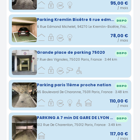
95,00 €
/ mois
Parking Kremlin Bicêtre 6 rue edmond michelet
DISPO
6 Rue Edmond Michelet, 94270 Le Kremlin-Bicêtre, France · 3.43 km
78,00 €
/ mois
Grande place de parking 75020
DISPO
7 Rue des Vignoles, 75020 Paris, France · 3.44 km
Parking paris 11ème proche nation
DISPO
65 Boulevard De Charonne, 75011 Paris, France · 3.48 km
110,00 €
/ mois
PARKING A 7 min DE GARE DE LYON 75012
DISPO
102 Rue De Charenton, 75012 Paris, France · 3.49 km
117,00 €
/ mois