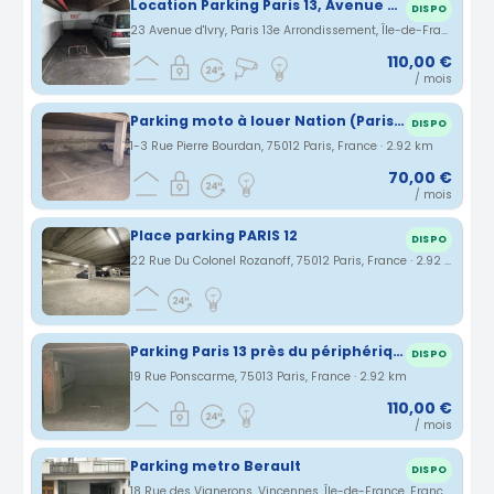
Location Parking Paris 13, Avenue d'Ivry - 4ème sous-sol - Place 1205 Bis
DISPO
23 Avenue d'Ivry, Paris 13e Arrondissement, Île-de-France, France · 2.88 km
110,00 €
/ mois
Parking moto à louer Nation (Paris 12ème)
DISPO
1-3 Rue Pierre Bourdan, 75012 Paris, France · 2.92 km
70,00 €
/ mois
Place parking PARIS 12
DISPO
22 Rue Du Colonel Rozanoff, 75012 Paris, France · 2.92 km
Parking Paris 13 près du périphérique des stations Olympiades et Bibliothèque François Mitterrand
DISPO
19 Rue Ponscarme, 75013 Paris, France · 2.92 km
110,00 €
/ mois
Parking metro Berault
DISPO
18 Rue des Vignerons, Vincennes, Île-de-France, France · 2.98 km