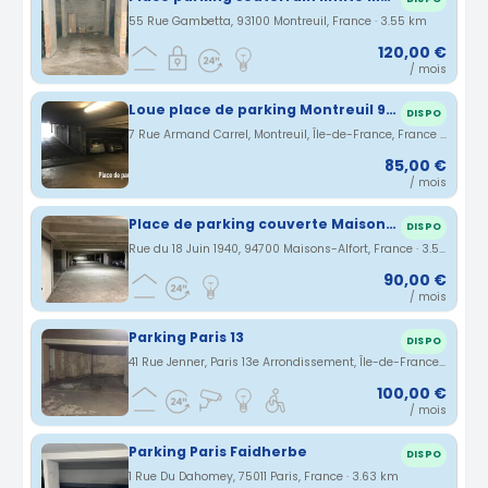
55 Rue Gambetta, 93100 Montreuil, France · 3.55 km
120,00 €
/ mois
Loue place de parking Montreuil 93100 porte de Montreuil
DISPO
7 Rue Armand Carrel, Montreuil, Île-de-France, France · 3.56 km
85,00 €
/ mois
Place de parking couverte Maisons-Alfort
DISPO
Rue du 18 Juin 1940, 94700 Maisons-Alfort, France · 3.57 km
90,00 €
/ mois
Parking Paris 13
DISPO
41 Rue Jenner, Paris 13e Arrondissement, Île-de-France, France · 3.61 km
100,00 €
/ mois
Parking Paris Faidherbe
DISPO
1 Rue Du Dahomey, 75011 Paris, France · 3.63 km