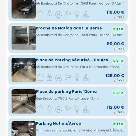
55 Boulevard De Charonne, 75011 Paris, France · 3.4 km
110,00 €
/ mois
Proche de Nation dans le 11eme
DISPO
55 Boulevard de Charonne, 75011 Paris, France · 3.4 km
90,00 €
/ mois
Place de Parking Sécurisé - Boulevard de Charonne - 75011
DISPO
55 Boulevard de Charonne, Paris 11e Arrondissement, Île-de-France, Francia · 3.4 km
125,00 €
/ mois
Place de parking Paris 12ème
DISPO
Rue Beccaria, 75012 Paris, France · 3.4 km
112,00 €
/ mois
Parking Nation/Avron
DISPO
14 Impasse du Bureau, Paris 11e Arrondissement, Île-de-France, France · 3.42 km