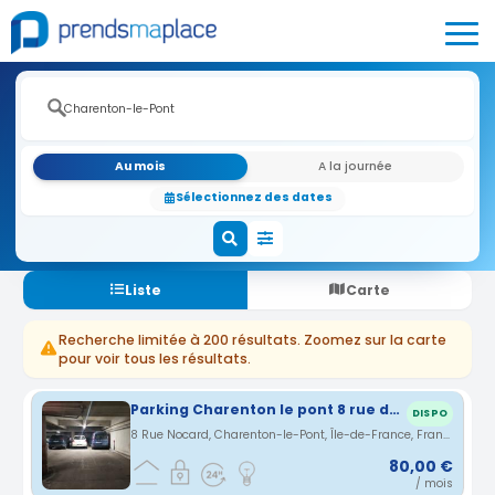
Au mois
A la journée
Sélectionnez des dates
Liste
Carte
Recherche limitée à 200 résultats. Zoomez sur la carte
pour voir tous les résultats.
Parking Charenton le pont 8 rue de Nocard 94220 80€ voiture moto 50€
DISPO
8 Rue Nocard, Charenton-le-Pont, Île-de-France, France · 0.22 km
80,00 €
/ mois