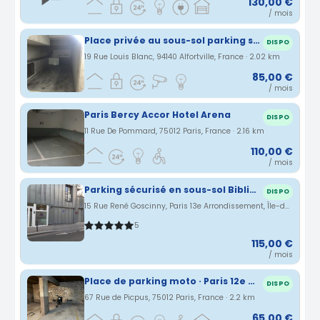
130,00 €
/ mois
Place privée au sous-sol parking sécurisé - Alfortville (94140)
DISPO
19 Rue Louis Blanc, 94140 Alfortville, France · 2.02 km
85,00 €
/ mois
Paris Bercy Accor Hotel Arena
DISPO
11 Rue De Pommard, 75012 Paris, France · 2.16 km
110,00 €
/ mois
Parking sécurisé en sous-sol Bibliothèque François Miterrand (BNF) - Métro M14 et RER C
DISPO
15 Rue René Goscinny, Paris 13e Arrondissement, Île-de-France, France · 2.17 km
5
115,00 €
/ mois
Place de parking moto · Paris 12e — Bel-Air / Daumesnil / Nation / Michel Bizot
DISPO
67 Rue de Picpus, 75012 Paris, France · 2.2 km
65,00 €