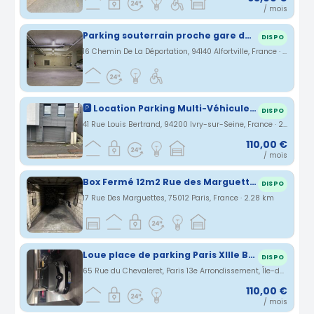
/ mois
Parking souterrain proche gare de Lyon
DISPO
16 Chemin De La Déportation, 94140 Alfortville, France · 2.22 km
🅿️ Location Parking Multi-Véhicules - Ivry-sur-Seine (94200) proche Paris 13eme Porte d’Italie
DISPO
41 Rue Louis Bertrand, 94200 Ivry-sur-Seine, France · 2.23 km
110,00 €
/ mois
Box Fermé 12m2 Rue des Marguettes/Rue du Niger 75012 Paris
DISPO
17 Rue Des Marguettes, 75012 Paris, France · 2.28 km
Loue place de parking Paris XIIIe BNF
DISPO
65 Rue du Chevaleret, Paris 13e Arrondissement, Île-de-France, France · 2.3 km
110,00 €
/ mois