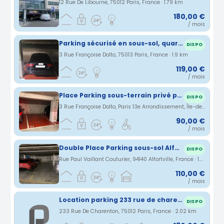
12 Rue De Libourne, 75012 Paris, France · 1.79 km
180,00 €
/ mois
Parking sécurisé en sous-sol, quartier Bibliothèque François Mittérand (BNF), entre Métro 14 et RER C, facile d'accès du périphérique
DISPO
3 Rue Françoise Dolto, 75013 Paris, France · 1.9 km
119,00 €
/ mois
Place Parking sous-terrain privé proche BNF
DISPO
3 Rue Françoise Dolto, Paris 13e Arrondissement, Île-de-France, France · 1.91 km
90,00 €
/ mois
Double Place Parking sous-sol Alfortville
DISPO
Rue Paul Vaillant Couturier, 94140 Alfortville, France · 1.94 km
110,00 €
/ mois
Location parking 233 rue de charenton paris 12
DISPO
233 Rue De Charenton, 75012 Paris, France · 2.02 km