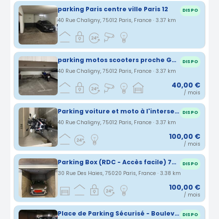
parking Paris centre ville Paris 12
DISPO
40 Rue Chaligny, 75012 Paris, France · 3.37 km
parking motos scooters proche Gare de Lyon
DISPO
40 Rue Chaligny, 75012 Paris, France · 3.37 km
40,00 €
/ mois
Parking voiture et moto à l'intersection Faidherbe/Chaligny 75012
DISPO
40 Rue Chaligny, 75012 Paris, France · 3.37 km
100,00 €
/ mois
Parking Box (RDC - Accès facile) 75020
DISPO
30 Rue Des Haies, 75020 Paris, France · 3.38 km
100,00 €
/ mois
Place de Parking Sécurisé - Boulevard de Charonne - 75011
DISPO