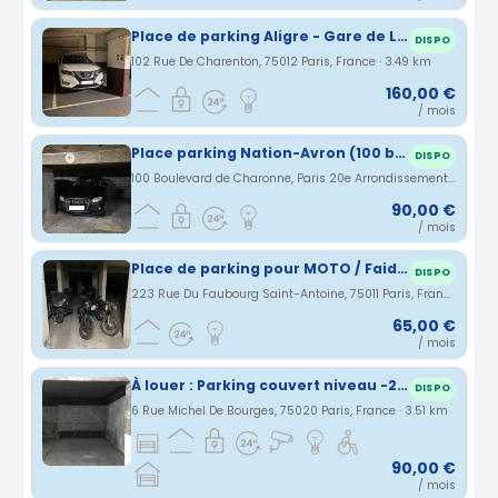
Place de parking Aligre - Gare de Lyon
DISPO
102 Rue De Charenton, 75012 Paris, France · 3.49 km
160,00 €
/ mois
Place parking Nation-Avron (100 boulevard Charonne) au 1er sous-sol
DISPO
100 Boulevard de Charonne, Paris 20e Arrondissement, Île-de-France, France · 3.5 km
90,00 €
/ mois
Place de parking pour MOTO / Faidherbe Chaligny
DISPO
223 Rue Du Faubourg Saint-Antoine, 75011 Paris, France · 3.51 km
65,00 €
/ mois
À louer : Parking couvert niveau -2 proche buzenval ou avron
DISPO
6 Rue Michel De Bourges, 75020 Paris, France · 3.51 km
90,00 €
/ mois