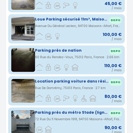
45,00 €
/ mois
Loue Parking sécurisé 11m², Maisons-Alfort, Les Juilliottes (94)
DISPO
Avenue Du Général Leclerc, 94700 Maisons-Alfort, France · 2.51 km
100,00 €
/ mois
Parking près de nation
DISPO
60 Rue du Rendez-Vous, 75012 Paris, France · 2.66 km
110,00 €
/ mois
Location parking voiture dans résidence, Paris 13 près Place d'Italie
DISPO
Rue De Domrémy, 75013 Paris, France · 2.7 km
80,00 €
/ mois
Parking près du métro Stade (ligne 8) à Maisons-Alfort
DISPO
72 Rue Du 11 Novembre 1918, 94700 Maisons-Alfort, France · 2.73 km
90,00 €
/ mois