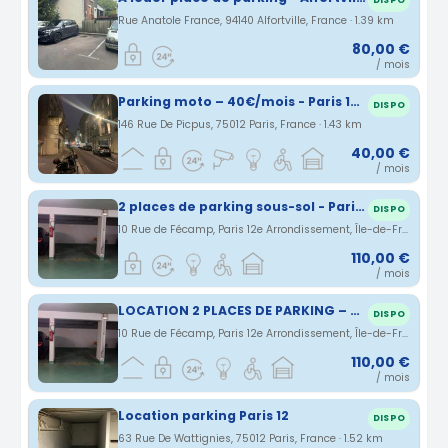
DISPO
Rue Anatole France, 94140 Alfortville, France · 1.39 km
80,00 €
/ mois
Parking moto – 40€/mois - Paris 12ème - Métro Porte Dorée/Michel Bizot
DISPO
146 Rue De Picpus, 75012 Paris, France · 1.43 km
40,00 €
/ mois
2 places de parking sous-sol - Paris 12
DISPO
10 Rue de Fécamp, Paris 12e Arrondissement, Île-de-France, France · 1.44 km
110,00 €
/ mois
LOCATION 2 PLACES DE PARKING – 75012 PARIS
DISPO
10 Rue de Fécamp, Paris 12e Arrondissement, Île-de-France, France · 1.44 km
110,00 €
/ mois
Location parking Paris 12
DISPO
63 Rue De Wattignies, 75012 Paris, France · 1.52 km