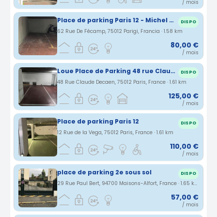
/ mois
Place de parking Paris 12 - Michel Bizot - Proche Porte Dorée
DISPO
62 Rue De Fécamp, 75012 Parigi, Francia · 1.58 km
80,00 €
/ mois
Loue Place de Parking 48 rue Claude Decaen 75012
DISPO
48 Rue Claude Decaen, 75012 Paris, France · 1.61 km
125,00 €
/ mois
Place de parking Paris 12
DISPO
12 Rue de la Vega, 75012 Paris, France · 1.61 km
110,00 €
/ mois
place de parking 2e sous sol
DISPO
29 Rue Paul Bert, 94700 Maisons-Alfort, France · 1.65 km
57,00 €
/ mois