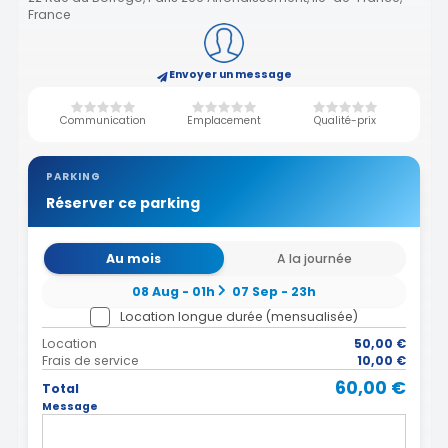
France
Envoyer un message
Communication
Emplacement
Qualité-prix
PARKING
Réserver ce parking
Au mois
A la journée
08 Aug - 01h
07 Sep - 23h
Location longue durée (mensualisée)
Location
50,00 €
Frais de service
10,00 €
60,00 €
Total
Message