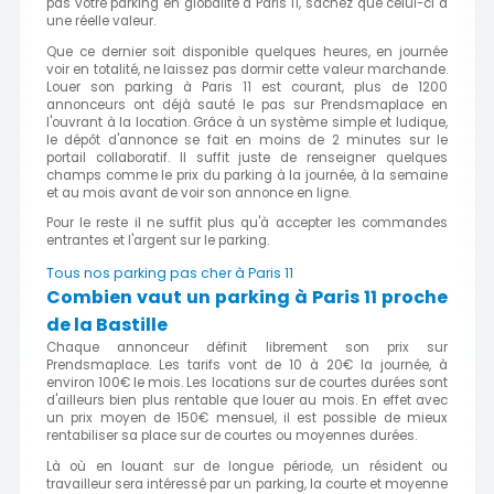
pas votre parking en globalité à Paris 11, sachez que celui-ci a
une réelle valeur.
Que ce dernier soit disponible quelques heures, en journée
voir en totalité, ne laissez pas dormir cette valeur marchande.
Louer son parking à Paris 11 est courant, plus de 1200
annonceurs ont déjà sauté le pas sur Prendsmaplace en
l'ouvrant à la location. Grâce à un système simple et ludique,
le dépôt d'annonce se fait en moins de 2 minutes sur le
portail collaboratif. Il suffit juste de renseigner quelques
champs comme le prix du parking à la journée, à la semaine
et au mois avant de voir son annonce en ligne.
Pour le reste il ne suffit plus qu'à accepter les commandes
entrantes et l'argent sur le parking.
Tous nos parking pas cher à Paris 11
Combien vaut un parking à Paris 11 proche
de la Bastille
Chaque annonceur définit librement son prix sur
Prendsmaplace. Les tarifs vont de 10 à 20€ la journée, à
environ 100€ le mois. Les locations sur de courtes durées sont
d'ailleurs bien plus rentable que louer au mois. En effet avec
un prix moyen de 150€ mensuel, il est possible de mieux
rentabiliser sa place sur de courtes ou moyennes durées.
Là où en louant sur de longue période, un résident ou
travailleur sera intéressé par un parking, la courte et moyenne