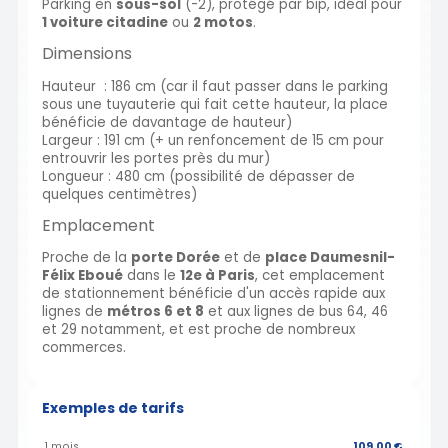
Parking en
sous-sol
(-2), protégé par bip, idéal pour
1 voiture citadine
ou
2 motos
.
Dimensions
Hauteur : 186 cm (car il faut passer dans le parking
sous une tuyauterie qui fait cette hauteur, la place
bénéficie de davantage de hauteur)
Largeur : 191 cm (+ un renfoncement de 15 cm pour
entrouvrir les portes près du mur)
Longueur : 480 cm (possibilité de dépasser de
quelques centimètres)
Emplacement
Proche de la
porte Dorée
et de
place Daumesnil-
Félix Eboué
dans le
12e à Paris
, cet emplacement
de stationnement bénéficie d'un accès rapide aux
lignes de
métros 6 et 8
et aux lignes de bus 64, 46
et 29 notamment, et est proche de nombreux
commerces.
Exemples de tarifs
1 mois
109,00 €