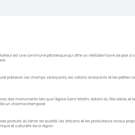
ailleul est une commune pittoresque qui offre un véritable havre de paix à se
ire.
turel préservé. Les champs verdoyants, les vallons ondoyants et les petites
c des monuments tels que l'église Saint-Martin, datant du XIIe siècle, et l
 ville un charme intemporel.
s produits du terroir de qualité. Les artisans et les producteurs locaux pro
que et culturelle de la région.