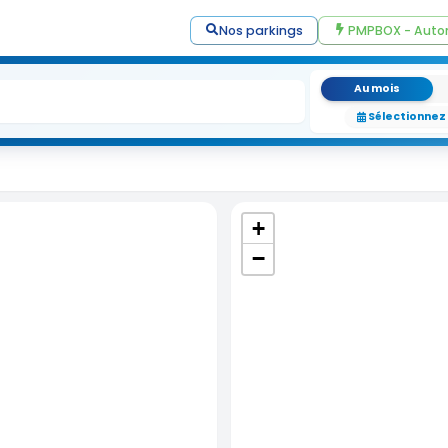
Nos parkings
PMPBOX - Auto
Au mois
Sélectionnez
+
−