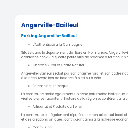
Angerville-Bailleul
Parking Angerville-Bailleul
L'Authenticité à la Campagne
Située dans le département de l'Eure en Normandie, Angerville-B
ambiance conviviale, cette petite ville de province a tout pour pla
Charme Rural et Cadre Naturel
Angerville-Bailleul séduit par son charme rural et son cadre na
à la découverte lors de balades à pied ou à vélo.
Patrimoine Historique
La commune abrite également un riche patrimoine historique, ave
vieilles pierres racontent l'histoire de la région et confèrent à la
Artisanat et Produits du Terroir
La commune est également réputée pour son artisanat local et se
et des créations uniques, contribuant ainsi à la richesse économi
Conclusion