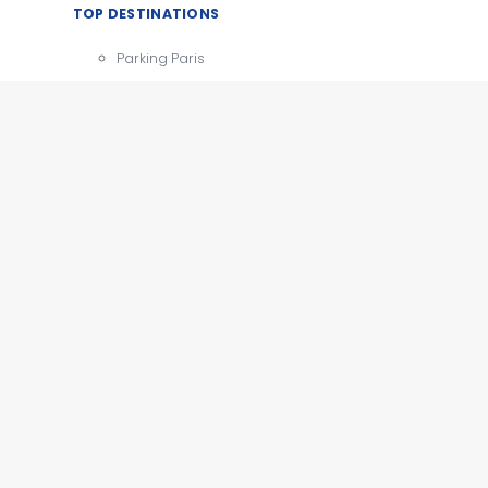
TOP DESTINATIONS
Parking Paris
CDG
Parking Orly
Parking Roissy
Villes
Aéroports
e
Gares
Tourisme
x
e