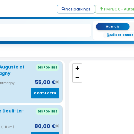
Nos parkings
PMPBOX - Auto
Au mois
Sélectionnez
 Auguste et
+
DISPONIBLE
agny
−
55,00 €
(1)
Montmagny,
CONTACTER
e Deuil-La-
DISPONIBLE
80,00 €
(1)
e
( 1.11 km)