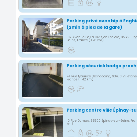
Parking privé avec bip à Engh
(2min à pied de la gare)
107 Avenue De La Division Leclerc, 95880 En
Bains, France
( 1.28 km)
Parking sécurisé badge proch
74 Rue Maurice Grandcoing, 93430 Villetane
France
( 1.42 km)
Parking centre ville Épinay-s
10 Rue Dumas, 93800 Épinay-sur-Seine, Fr
km)