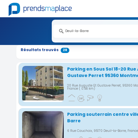
Nouveauté
Nouveauté
Nouveauté
Nouveauté
Nouveauté
Nouveauté
Nouveauté
Nouveauté
Nouveauté
Nouveauté
Nouveauté
Nouveauté
Nouveauté
Nouveauté
Nouveauté
Nouveauté
Nouveauté
Nouveauté
Nouveauté
Nouveauté
Nouveauté
Nouveauté
Nouveauté
Nouveauté
Nouveauté
Résultats trouvés
28
Parking en Sous Sol 18-20 Rue
Gustave Perret 95360 Montm
20 Rue Auguste Et Gustave Perret, 95360 
France
( 0.58 km)
Parking souterrain centre vill
Barre
6 Rue Cauchoix, 95170 Deuil-la-Barre, Franc