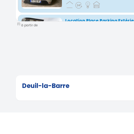
Location Place Parking Extéri
(1)
à partir de
Montmagny, 95
1 Rue Galliéni, 95360 Montmagny, France
( 
Parking dans le 92 à villeneu
14 Rue Paul Signac, 92390 Villeneuve-la-Ga
France
( 2.44 km)
Deuil-la-Barre
Parking près de la Gare Epina
13 Rue De Marseille, 93800 Épinay-sur-Seine
2.45 km)