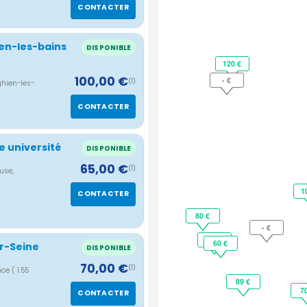
CONTACTER
ien-les-bains
DISPONIBLE
120 €
100,00 €
- €
(1)
ghien-les-
CONTACTER
e université
DISPONIBLE
65,00 €
(1)
use,
1
CONTACTER
80 €
- €
50 €
60 €
ur-Seine
DISPONIBLE
70,00 €
(1)
ance
( 1.55
89 €
7
CONTACTER