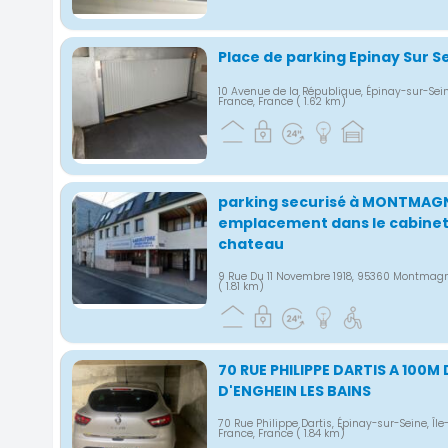
Place de parking Epinay Sur S
10 Avenue de la République, Épinay-sur-Sein
France, France
( 1.62 km)
parking securisé à MONTMAGN
emplacement dans le cabinet
chateau
9 Rue Du 11 Novembre 1918, 95360 Montmagn
( 1.81 km)
70 RUE PHILIPPE DARTIS A 100M
D'ENGHEIN LES BAINS
70 Rue Philippe Dartis, Épinay-sur-Seine, Île
France, France
( 1.84 km)