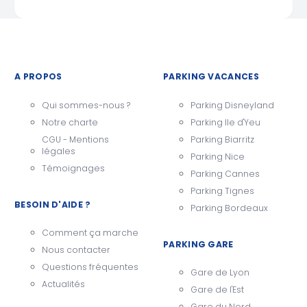
A PROPOS
PARKING VACANCES
Qui sommes-nous ?
Parking Disneyland
Notre charte
Parking Ile d'Yeu
CGU - Mentions
Parking Biarritz
légales
Parking Nice
Témoignages
Parking Cannes
Parking Tignes
BESOIN D'AIDE ?
Parking Bordeaux
Comment ça marche
PARKING GARE
Nous contacter
Questions fréquentes
Gare de Lyon
Actualités
Gare de l'Est
Gare du Nord