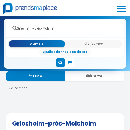
Au mois
A la journée
Sélectionnez des dates
Liste
Carte
(1)
à partir de
Griesheim-près-Molsheim