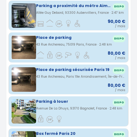
Parking a proximité du métro Aimé Césaire et de la porte d'Aubervilliers
DISPO
Allée Guy Debord, 93300 Aubervilliers, France · 2.47 km
90,00 €
/ mois
Place de parking
DISPO
43 Rue Archereau, 75019 Paris, France · 2.48 km
80,00 €
/ mois
Place de parking sécurisée Paris 19
DISPO
43 Rue Archereau, Paris 19e Arrondissement, Île-de-France, France · 2.48 km
80,00 €
/ mois
Parking à louer
DISPO
Avenue De La Dhuys, 93170 Bagnolet, France · 2.48 km
Box fermé Paris 20
DISPO