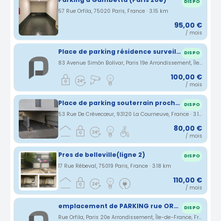
DISPO
57 Rue Orfila, 75020 Paris, France · 3.15 km
95,00 €
/ mois
Place de parking résidence surveillée Paris 19eme Belleville Bolivar Colonel Fabien
DISPO
83 Avenue Simón Bolívar, Paris 19e Arrondissement, Île-de-France, France · 3.16 km
100,00 €
/ mois
Place de parking souterrain proche station Mairie d'Aubervilliers
DISPO
53 Rue De Crèvecœur, 93120 La Courneuve, France · 3.17 km
80,00 €
/ mois
Pres de belleville(ligne 2)
DISPO
17 Rue Rébeval, 75019 Paris, France · 3.18 km
110,00 €
/ mois
emplacement de PARKING rue ORFILA 75020 PARIS
DISPO
Rue Orfila, Paris 20e Arrondissement, Île-de-France, France · 3.2 km