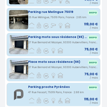
/ mois
Parking rue Melingue 75019
DISPO
25 Rue Mélingue, 75019 Paris, France · 2.65 km
119,00 €
/ mois
Parking moto sous résidence (65) - Aubervilliers
DISPO
27 Rue Bernard et Mazoyer, 93300 Aubervilliers, France · 2.66 km
75,00 €
/ mois
Place moto sous résidence (66)
DISPO
27 Rue Bernard et Mazoyer, 93300 Aubervilliers, France · 2.66 km
75,00 €
/ mois
Parking proche Pyrénées
DISPO
47 Rue Fessart, 75019 Paris, France · 2.68 km
115,00 €
/ mois