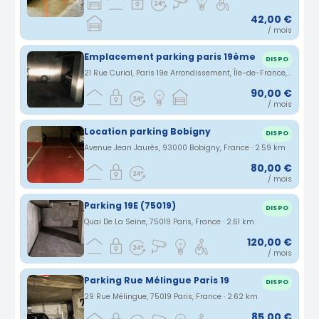
42,00 €
/ mois
Emplacement parking paris 19ème
DISPO
21 Rue Curial, Paris 19e Arrondissement, Île-de-France, France · 2.57 km
90,00 €
/ mois
Location parking Bobigny
DISPO
Avenue Jean Jaurès, 93000 Bobigny, France · 2.59 km
80,00 €
/ mois
Parking 19E (75019)
DISPO
Quai De La Seine, 75019 Paris, France · 2.61 km
120,00 €
/ mois
Parking Rue Mélingue Paris 19
DISPO
29 Rue Mélingue, 75019 Paris, France · 2.62 km
85,00 €