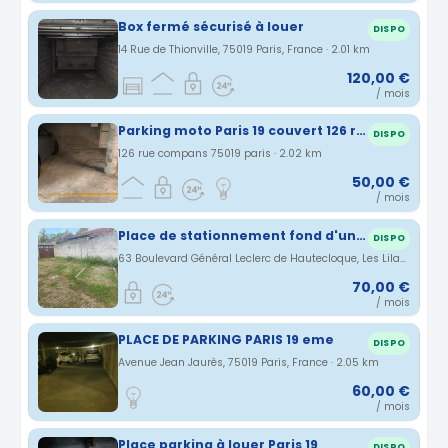
Box fermé sécurisé à louer
DISPO
14 Rue de Thionville, 75019 Paris, France · 2.01 km
120,00 €
/ mois
Parking moto Paris 19 couvert 126 rue Compans (75)
DISPO
126 rue compans 75019 paris · 2.02 km
50,00 €
/ mois
Place de stationnement fond d'un cour
DISPO
63 Boulevard Général Leclerc de Hautecloque, Les Lilas, Île-de-France, France · 2.03 km
70,00 €
/ mois
PLACE DE PARKING PARIS 19 eme
DISPO
Avenue Jean Jaurès, 75019 Paris, France · 2.05 km
60,00 €
/ mois
Place parking à louer Paris 19
DISPO