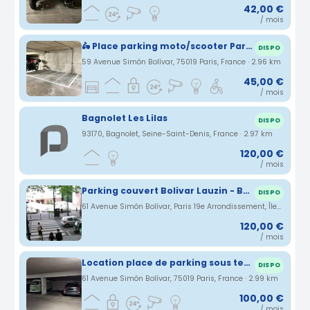
42,00 €
/ mois
🛵 Place parking moto/scooter Paris 19e 🛵
DISPO
59 Avenue Simón Bolívar, 75019 Paris, France · 2.96 km
45,00 €
/ mois
Bagnolet Les Lilas
DISPO
93170, Bagnolet, Seine-Saint-Denis, France · 2.97 km
120,00 €
/ mois
Parking couvert Bolivar Lauzin - Belleville Buttes Chaumont
DISPO
61 Avenue Simón Bolívar, Paris 19e Arrondissement, Île-de-France, France · 2.99 km
120,00 €
/ mois
Location place de parking sous terrain (buttes chaumont)
DISPO
61 Avenue Simón Bolívar, 75019 Paris, France · 2.99 km
100,00 €
/ mois