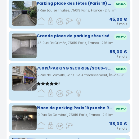
Parking place des fêtes (Paris 19) moto scooter 2 roues
DISPO
8 Rue Louise Thuliez, 75019 Paris, France · 2.15 km
45,00 €
/ mois
Grande place de parking sécurisé avec borne de recharge
DISPO
143 Rue De Crimée, 75019 Paris, France · 2.16 km
85,00 €
/ mois
75019/PARKING SECURISE /SOUS-SOL/SECTEUR FLANDRE-CRIMEE-QUAI DE LA LOIRE/VILETTE/
DISPO
5 Rue de Joinville, Paris 19e Arrondissement, Île-de-France, France · 2.17 km
5
Place de parking Paris 19 proche Rosa Parks et Villette
DISPO
10 Rue De Cambrai, 75019 Paris, France · 2.2 km
118,00 €
/ mois