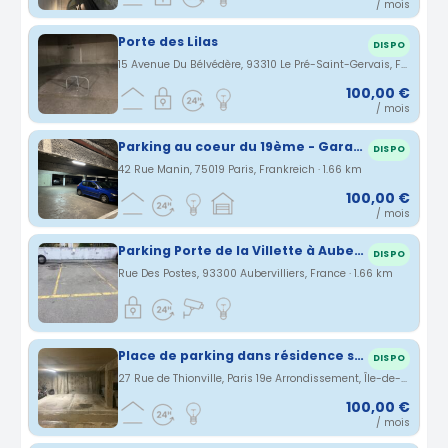
/ mois
Porte des Lilas
DISPO
15 Avenue Du Bélvédère, 93310 Le Pré-Saint-Gervais, France · 1.64 km
100,00 €
/ mois
Parking au coeur du 19ème - Garage - RDC - Ourcq - Danube
DISPO
42 Rue Manin, 75019 Paris, Frankreich · 1.66 km
100,00 €
/ mois
Parking Porte de la Villette à Aubervilliers
DISPO
Rue Des Postes, 93300 Aubervilliers, France · 1.66 km
Place de parking dans résidence sécurisée Paris 19
DISPO
27 Rue de Thionville, Paris 19e Arrondissement, Île-de-France, France · 1.71 km
100,00 €
/ mois