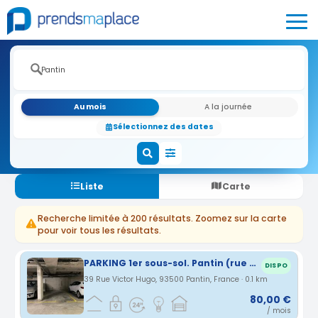
Au mois
A la journée
Sélectionnez des dates
Liste
Carte
Recherche limitée à 200 résultats. Zoomez sur la carte
pour voir tous les résultats.
PARKING 1er sous-sol. Pantin (rue Victor Hugo entre Eglise et Mairie)
DISPO
39 Rue Victor Hugo, 93500 Pantin, France · 0.1 km
80,00 €
/ mois