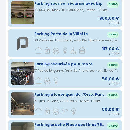
Parking sous sol sécurisé avec bip
DISPO
36 Rue De Thionville, 75019 Paris, France · 1.71 km
300,00 €
/ mois
Parking Porte de la Villette
DISPO
101 Boulevard Macdonald, Paris 19e Arrondissement, Île-de-France, France · 1.73 km
117,00 €
/ mois
Parking sécurisée pour moto
DISPO
17 Rue de l'Argonne, Paris 19e Arrondissement, Île-de-France, France · 1.79 km
50,00 €
/ mois
Parking à louer quai de l'Oise, Paris 19
DISPO
19 Quai De L'oise, 75019 Paris, France · 1.8 km
80,00 €
/ mois
Parking proche Place des fêtes 75019
DISPO