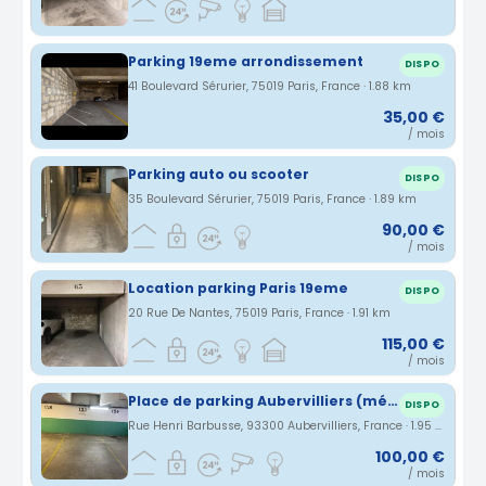
Parking 19eme arrondissement
DISPO
41 Boulevard Sérurier, 75019 Paris, France · 1.88 km
35,00 €
/ mois
Parking auto ou scooter
DISPO
35 Boulevard Sérurier, 75019 Paris, France · 1.89 km
90,00 €
/ mois
Location parking Paris 19eme
DISPO
20 Rue De Nantes, 75019 Paris, France · 1.91 km
115,00 €
/ mois
Place de parking Aubervilliers (métro Aubervilliers - Pantin - Quatre Chemins Ligne 7)
DISPO
Rue Henri Barbusse, 93300 Aubervilliers, France · 1.95 km
100,00 €
/ mois