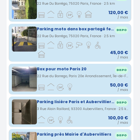
22 Rue Du Borrégo, 75020 Paris, France · 2.5 km
120,00 €
/ mois
Parking moto dans box partagé fermé
DISPO
22 Rue Du Borrégo, 75020 Paris, France · 2.5 km
45,00 €
/ mois
Box pour moto Paris 20
DISPO
22 Rue du Borrego, Paris 20e Arrondissement, Île-de-France, France · 2.5 km
50,00 €
/ mois
Parking lisière Paris et Aubervilliers proximité Veolia, Chanel, ministères, Pont de Stains, Docks, Millénaire, métro Aimée Césaire
DISPO
3 Rue Alain Raillard, 93300 Aubervilliers, France · 2.5 km
100,00 €
/ mois
Parking près Mairie d'Aubervilliers
DISPO