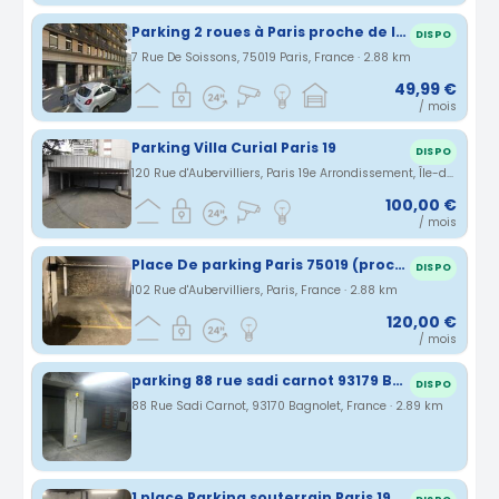
Parking 2 roues à Paris proche de la garde de l'EST et de la gare du Nord
DISPO
7 Rue De Soissons, 75019 Paris, France · 2.88 km
49,99 €
/ mois
Parking Villa Curial Paris 19
DISPO
120 Rue d'Aubervilliers, Paris 19e Arrondissement, Île-de-France, France · 2.88 km
100,00 €
/ mois
Place De parking Paris 75019 (proche Gare du Nord)
DISPO
102 Rue d'Aubervilliers, Paris, France · 2.88 km
120,00 €
/ mois
parking 88 rue sadi carnot 93179 Bagnolet
DISPO
88 Rue Sadi Carnot, 93170 Bagnolet, France · 2.89 km
1 place Parking souterrain Paris 19