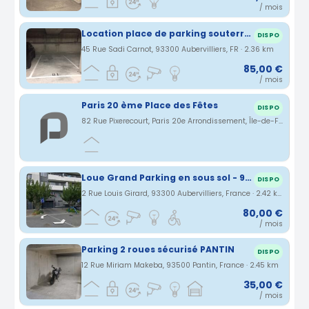
/ mois
Location place de parking souterrain sécurisé
DISPO
45 Rue Sadi Carnot, 93300 Aubervilliers, FR · 2.36 km
85,00 €
/ mois
Paris 20 ème Place des Fêtes
DISPO
82 Rue Pixerecourt, Paris 20e Arrondissement, Île-de-France, France · 2.4 km
Loue Grand Parking en sous sol - 93300 Aubervilliers, 2 rue Louis Girard
DISPO
2 Rue Louis Girard, 93300 Aubervilliers, France · 2.42 km
80,00 €
/ mois
Parking 2 roues sécurisé PANTIN
DISPO
12 Rue Miriam Makeba, 93500 Pantin, France · 2.45 km
35,00 €
/ mois