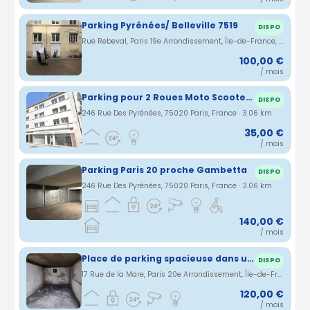
Parking Pyrénées/ Belleville 7519
DISPO
Rue Rebeval, Paris 19e Arrondissement, Île-de-France, France · 3.03 km
100,00 €
/ mois
Parking pour 2 Roues Moto Scooter Velo électrique
DISPO
246 Rue Des Pyrénées, 75020 Paris, France · 3.06 km
35,00 €
/ mois
Parking Paris 20 proche Gambetta
DISPO
246 Rue Des Pyrénées, 75020 Paris, France · 3.06 km
140,00 €
/ mois
Place de parking spacieuse dans un immeuble sécurisé à Ménilmontant
DISPO
17 Rue de la Mare, Paris 20e Arrondissement, Île-de-France, France · 3.07 km
120,00 €
/ mois