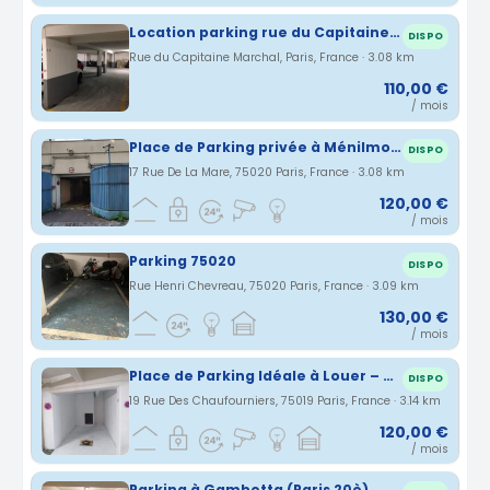
Location parking rue du Capitaine Marchal à Paris (75)
DISPO
Rue du Capitaine Marchal, Paris, France · 3.08 km
110,00 €
/ mois
Place de Parking privée à Ménilmontant (vers Parc de Belleville)
DISPO
17 Rue De La Mare, 75020 Paris, France · 3.08 km
120,00 €
/ mois
Parking 75020
DISPO
Rue Henri Chevreau, 75020 Paris, France · 3.09 km
130,00 €
/ mois
Place de Parking Idéale à Louer – Paris 19e, 19 Rue des Chaufourniers – 100 /mois
DISPO
19 Rue Des Chaufourniers, 75019 Paris, France · 3.14 km
120,00 €
/ mois
Parking à Gambetta (Paris 20è)