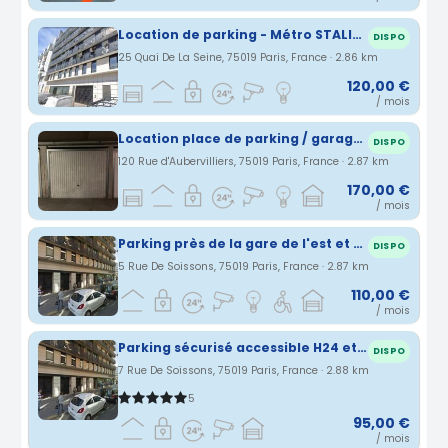
Location de parking - Métro STALINGRAD
DISPO
25 Quai De La Seine, 75019 Paris, France · 2.86 km
120,00 €
/ mois
Location place de parking / garage / box PARIS 19 (120 rue d'Aubervilliers) 170/mois cc
DISPO
120 Rue d'Aubervilliers, 75019 Paris, France · 2.87 km
170,00 €
/ mois
Parking près de la gare de l'est et de la gare du nord - Sécurisé et accessble H24 et 7J/7
DISPO
5 Rue De Soissons, 75019 Paris, France · 2.87 km
110,00 €
/ mois
Parking sécurisé accessible H24 et 7/7 à Paris
DISPO
7 Rue De Soissons, 75019 Paris, France · 2.88 km
5
95,00 €
/ mois