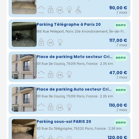
90,00 €
/ mois
Parking Télégraphe à Paris 20
DISPO
186 Rue Pelleport, Paris 20e Arrondissement, Île-de-France, France · 2.32 km
117,00 €
/ mois
Place de parking Moto secteur Crimée/Rosa Parks/Flandre- Paris 19e
DISPO
101 Rue De L'ourcq, 75019 Paris, France · 2.35 km
47,00 €
/ mois
Place de parking Auto secteur Crimée/Rosa Parks/Flandre- Paris 19e
DISPO
101 Rue De L'ourcq, 75019 Paris, France · 2.35 km
110,00 €
/ mois
Parking sous-sol PARIS 20
DISPO
43 Rue Du Télégraphe, 75020 Paris, France · 2.36 km
120,00 €