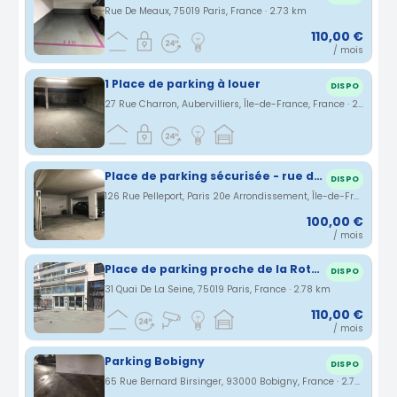
Rue De Meaux, 75019 Paris, France · 2.73 km
110,00 €
/ mois
1 Place de parking à louer
DISPO
27 Rue Charron, Aubervilliers, Île-de-France, France · 2.76 km
Place de parking sécurisée - rue de Pelleport 75020
DISPO
126 Rue Pelleport, Paris 20e Arrondissement, Île-de-France, France · 2.77 km
100,00 €
/ mois
Place de parking proche de la Rotonde Stalingrad
DISPO
31 Quai De La Seine, 75019 Paris, France · 2.78 km
110,00 €
/ mois
Parking Bobigny
DISPO
65 Rue Bernard Birsinger, 93000 Bobigny, France · 2.78 km