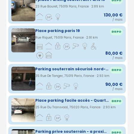
DISPO
23 Rue Bouret, 75019 Paris, France · 2.89 km
130,00 €
/ mois
Place parking paris 19
DISPO
Rue Riquet, 75019 Paris, France · 2.91 km
80,00 €
/ mois
Parking souterrain sécurisé nord-est Paris
DISPO
35 Rue De Tanger, 75019 Paris, France · 2.93 km
90,00 €
/ mois
Place parking facile accès - Quartier Jourdain, Couronnes, Parc de Belleville, Ménilmontant
DISPO
25 Rue Du Transvaal, 75020 Paris, France · 2.93 km
Parking prive souterrain - a proximité du metro aime cesaire (ligne 12)
DISPO