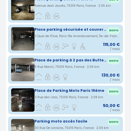
Avenue Jean Jaurès, 75019 Paris, France · 2.05 km
Place parking sécurisée et couverte proche Porte de la Villette
DISPO
3 Quai de l'Oise, Paris 19e Arrondissement, Île-de-France, France · 2.05 km
115,00 €
/ mois
Place de parking à 2 pas des Buttes-Chaumont
DISPO
8 Rue Manin, 75019 Paris, France · 2.06 km
130,00 €
/ mois
Place de Parking Moto Paris 19ème
DISPO
3 Rue des Lilas, 75019 Paris, France · 2.08 km
50,00 €
/ mois
Parking moto accès facile
DISPO
30 Rue De Lorraine, 75019 Paris, France · 2.09 km