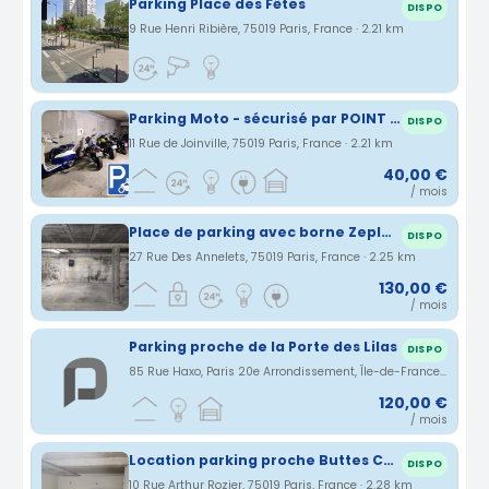
Parking Place des Fêtes
DISPO
9 Rue Henri Ribière, 75019 Paris, France · 2.21 km
Parking Moto - sécurisé par POINT D'ANCRAGE
DISPO
11 Rue de Joinville, 75019 Paris, France · 2.21 km
40,00 €
/ mois
Place de parking avec borne Zeplug – Quartier Jourdain / Buttes Chaumont
DISPO
27 Rue Des Annelets, 75019 Paris, France · 2.25 km
130,00 €
/ mois
Parking proche de la Porte des Lilas
DISPO
85 Rue Haxo, Paris 20e Arrondissement, Île-de-France, France · 2.28 km
120,00 €
/ mois
Location parking proche Buttes Chaumont dans residence securisee
DISPO
10 Rue Arthur Rozier, 75019 Paris, France · 2.28 km