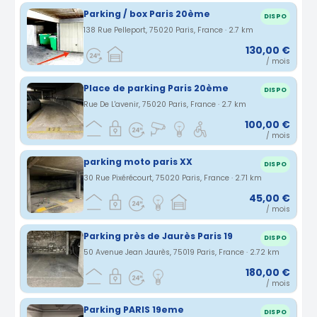
Parking / box Paris 20ème
DISPO
138 Rue Pelleport, 75020 Paris, France · 2.7 km
130,00 €
/ mois
Place de parking Paris 20ème
DISPO
Rue De L'avenir, 75020 Paris, France · 2.7 km
100,00 €
/ mois
parking moto paris XX
DISPO
30 Rue Pixérécourt, 75020 Paris, France · 2.71 km
45,00 €
/ mois
Parking près de Jaurès Paris 19
DISPO
50 Avenue Jean Jaurès, 75019 Paris, France · 2.72 km
180,00 €
/ mois
Parking PARIS 19eme
DISPO