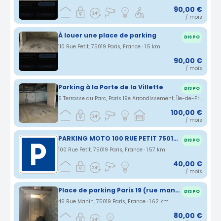
90,00 €
/ mois
À louer une place de parking
DISPO
110 Rue Petit, 75019 Paris, France · 1.5 km
90,00 €
/ mois
Parking à la Porte de la Villette
DISPO
6 Terrasse du Parc, Paris 19e Arrondissement, Île-de-France, France · 1.52 km
100,00 €
/ mois
PARKING MOTO 100 RUE PETIT 75019 PARIS
DISPO
100 Rue Petit, 75019 Paris, France · 1.57 km
40,00 €
/ mois
Place de parking Paris 19 (rue manin)
DISPO
46 Rue Manin, 75019 Paris, France · 1.62 km
80,00 €