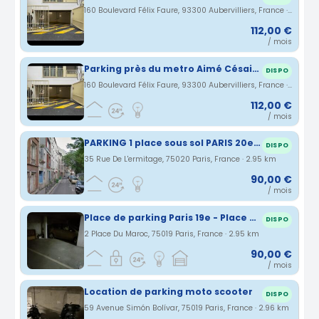
160 Boulevard Félix Faure, 93300 Aubervilliers, France · 2.94 km
112,00 €
/ mois
Parking près du metro Aimé Césaire (Ligne 12)
DISPO
160 Boulevard Félix Faure, 93300 Aubervilliers, France · 2.94 km
112,00 €
/ mois
PARKING 1 place sous sol PARIS 20e ermitage-jourdain
DISPO
35 Rue De L'ermitage, 75020 Paris, France · 2.95 km
90,00 €
/ mois
Place de parking Paris 19e - Place du Maroc
DISPO
2 Place Du Maroc, 75019 Paris, France · 2.95 km
90,00 €
/ mois
Location de parking moto scooter
DISPO
59 Avenue Simón Bolívar, 75019 Paris, France · 2.96 km