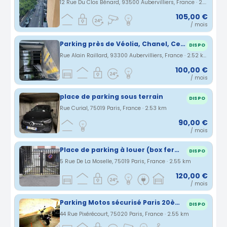
12 Rue Du Clos Bénard, 93500 Aubervilliers, France · 2.5 km
105,00 €
/ mois
Parking près de Véolia, Chanel, Centre commercial Le Millénaire (porte d'Aubervilliers)
DISPO
Rue Alain Raillard, 93300 Aubervilliers, France · 2.52 km
100,00 €
/ mois
place de parking sous terrain
DISPO
Rue Curial, 75019 Paris, France · 2.53 km
90,00 €
/ mois
Place de parking à louer (box fermé, électricité, garage sécurisé) 75019
DISPO
5 Rue De La Moselle, 75019 Paris, France · 2.55 km
120,00 €
/ mois
Parking Motos sécurisé Paris 20ème
DISPO
44 Rue Pixérécourt, 75020 Paris, France · 2.55 km