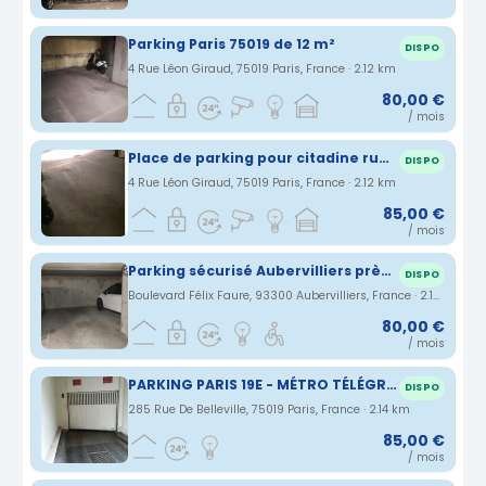
Parking Paris 75019 de 12 m²
DISPO
4 Rue Léon Giraud, 75019 Paris, France · 2.12 km
80,00 €
/ mois
Place de parking pour citadine rue Crimée Léon Giraud
DISPO
4 Rue Léon Giraud, 75019 Paris, France · 2.12 km
85,00 €
/ mois
Parking sécurisé Aubervilliers près de porte de la vilette
DISPO
Boulevard Félix Faure, 93300 Aubervilliers, France · 2.13 km
80,00 €
/ mois
PARKING PARIS 19E - MÉTRO TÉLÉGRAPHE - RUE DE BELLEVILLE
DISPO
285 Rue De Belleville, 75019 Paris, France · 2.14 km
85,00 €
/ mois