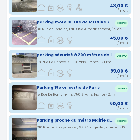
43,00 €
/ mois
parking moto 30 rue de lorraine 75019 Paris
DISPO
30 Rue de Lorraine, Paris 19e Arrondissement, Île-de-France, France · 2.09 km
45,00 €
/ mois
parking sécurisé à 200 mètres de la station laumière/ourcq (ligne 5)
DISPO
118 Rue De Crimée, 75019 Paris, France · 2.1 km
99,00 €
/ mois
Parking 19e en sortie de Paris
DISPO
15 Rue De Romainville, 75019 Paris, France · 2.11 km
60,00 €
/ mois
Parking proche du métro Mairie des Lilas
DISPO
210 Rue De Noisy-Le-Sec, 93170 Bagnolet, France · 2.12 km