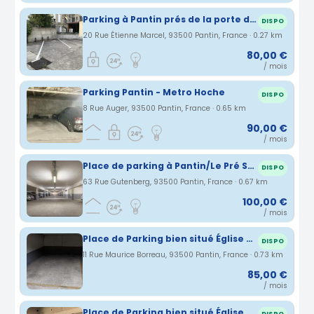
Parking à Pantin prés de la porte de Pantin Métro Hoche à 5 mns à pied de Paris , 1 minute de la piste cyclable Canal de l'Ourcq proche métro, tramway et gare RER et bus
DISPO
20 Rue Étienne Marcel, 93500 Pantin, France · 0.27 km
80,00 €
/ mois
Parking Pantin - Metro Hoche
DISPO
8 Rue Auger, 93500 Pantin, France · 0.65 km
90,00 €
/ mois
Place de parking à Pantin/Le Pré Saint-Gervais
DISPO
63 Rue Gutenberg, 93500 Pantin, France · 0.67 km
100,00 €
/ mois
Place de Parking bien situé Église de Pantin
DISPO
11 Rue Maurice Borreau, 93500 Pantin, France · 0.73 km
85,00 €
/ mois
Place de Parking bien situé Église de Pantin