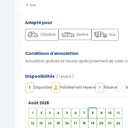
3 Jour
Adapté pour
Citadine
Berline
Suv
Conditions d'annulation
Annulation gratuite 24 heures après paiement de votre 
Disponibilités
( 1 place )
1
1
Disponible
Partiellement réservé
Réservé
N
1
2/3
Août 2026
1
2
3
4
5
6
7
8
9
10
11
12
13
14
15
16
17
18
19
20
21
22