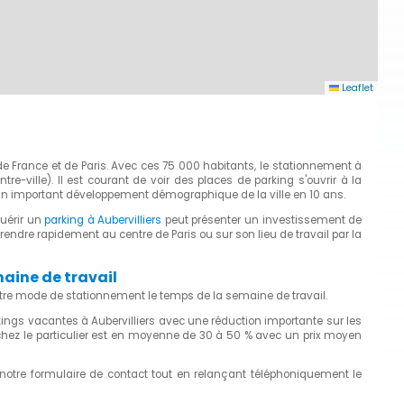
Leaflet
 de France et de Paris. Avec ces 75 000 habitants, le stationnement à
e-ville). Il est courant de voir des places de parking s'ouvrir à la
 un important développement démographique de la ville en 10 ans.
quérir un
parking à Aubervilliers
peut présenter un investissement de
endre rapidement au centre de Paris ou sur son lieu de travail par la
maine de travail
otre mode de stationnement le temps de la semaine de travail.
ngs vacantes à Aubervilliers avec une réduction importante sur les
 chez le particulier est en moyenne de 30 à 50 % avec un prix moyen
 notre formulaire de contact tout en relançant téléphoniquement le