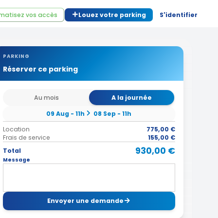
matisez vos accès
Louez votre parking
S'identifier
PARKING
Réserver ce parking
Au mois
A la journée
09 Aug - 11h
08 Sep - 11h
Location
775,00 €
Frais de service
155,00 €
930,00 €
Total
Message
Envoyer une demande