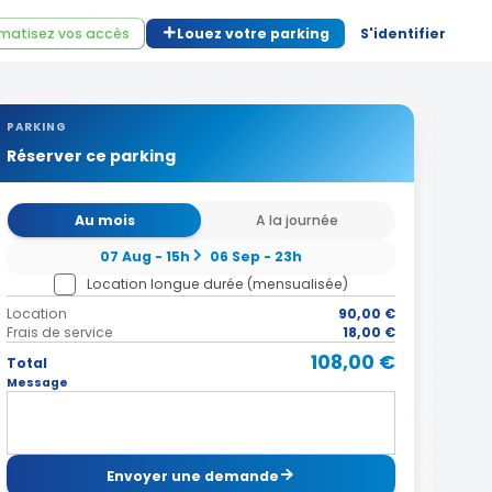
matisez vos accès
Louez votre parking
S'identifier
PARKING
Réserver ce parking
Au mois
A la journée
07 Aug - 15h
06 Sep - 23h
Location longue durée (mensualisée)
Location
90,00 €
Frais de service
18,00 €
108,00 €
Total
Message
Envoyer une demande