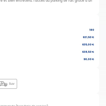
 et bien entretenu. l'accès au parking se fait grâce à un
180
631,50 €
635,00 €
638,50 €
90,00 €
Suv