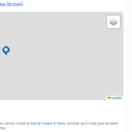
lus (10 mois)
Leaflet
s venez visiter le
Sacré-Coeur à Paris
, sachez qu'il n'est pas évident
tre.