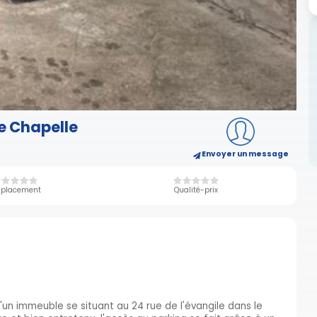
de Chapelle
Envoyer un message
placement
Qualité-prix
 d'un immeuble se situant au 24 rue de l'évangile dans le