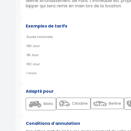
18ème Arrondissement de Paris. L'immeuble est propre
bipper qui sera remis en main lors de la location.
Exemples de tarifs
Durée minimale
180 Jour
181 Jour
182 Jour
1 mois
Adapté pour
Citadine
Berline
Moto
Conditions d'annulation