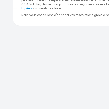
peuvent fluctuer d'une personne à l'autre, mais l'économie d'
à 50 %. Enfin, dernier bon plan pour les voyageurs se renda
Elysées
via Prendsmaplace.
Nous vous conseillons d'anticiper vos réservations grâce à no