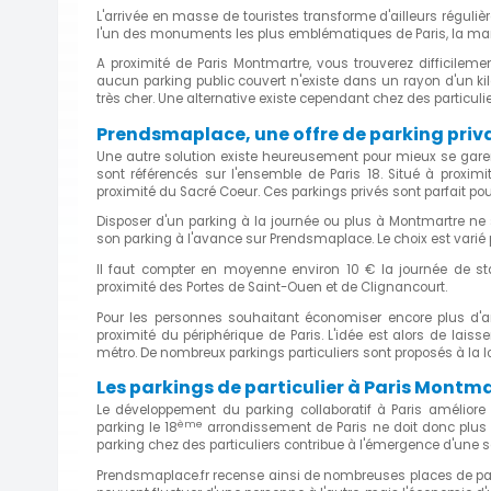
L'arrivée en masse de touristes transforme d'ailleurs réguliè
l'un des monuments les plus emblématiques de Paris, la mar
A proximité de Paris Montmartre, vous trouverez difficileme
aucun parking public couvert n'existe dans un rayon d'un kilo
très cher. Une alternative existe cependant chez des particulie
Prendsmaplace, une offre de parking priva
Une autre solution existe heureusement pour mieux se garer
sont référencés sur l'ensemble de Paris 18. Situé à proximi
proximité du Sacré Coeur. Ces parkings privés sont parfait p
Disposer d'un parking à la journée ou plus à Montmartre ne s'
son parking à l'avance sur Prendsmaplace. Le choix est varié p
Il faut compter en moyenne environ 10 € la journée de s
proximité des Portes de Saint-Ouen et de Clignancourt.
Pour les personnes souhaitant économiser encore plus d'ar
proximité du périphérique de Paris. L'idée est alors de lais
métro. De nombreux parkings particuliers sont proposés à la 
Les parkings de particulier à Paris Montm
Le développement du parking collaboratif à Paris améliore 
ème
parking le 18
arrondissement de Paris ne doit donc plus ê
parking chez des particuliers contribue à l'émergence d'une 
Prendsmaplace.fr recense ainsi de nombreuses places de pa