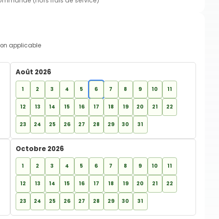
commande (hors frais de service)
on applicable
Août 2026
1
2
3
4
5
6
7
8
9
10
11
12
13
14
15
16
17
18
19
20
21
22
23
24
25
26
27
28
29
30
31
Octobre 2026
1
2
3
4
5
6
7
8
9
10
11
12
13
14
15
16
17
18
19
20
21
22
23
24
25
26
27
28
29
30
31