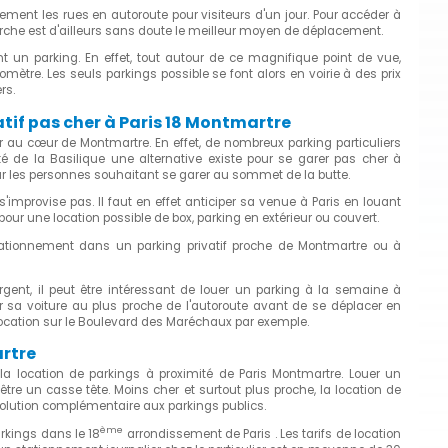
rement les rues en autoroute pour visiteurs d'un jour. Pour accéder à
che est d'ailleurs sans doute le meilleur moyen de déplacement.
nt un parking. En effet, tout autour de ce magnifique point de vue,
mètre. Les seuls parkings possible se font alors en voirie à des prix
rs.
tif pas cher à Paris 18 Montmartre
 au cœur de Montmartre. En effet, de nombreux parking particuliers
té de la Basilique une alternative existe pour se garer pas cher à
our les personnes souhaitant se garer au sommet de la butte.
improvise pas. Il faut en effet anticiper sa venue à Paris en louant
our une location possible de box, parking en extérieur ou couvert.
tationnement dans un parking privatif proche de Montmartre ou à
gent, il peut être intéressant de louer un parking à la semaine à
ser sa voiture au plus proche de l'autoroute avant de se déplacer en
location sur le Boulevard des Maréchaux par exemple.
artre
la location de parkings à proximité de Paris Montmartre. Louer un
tre un casse tête. Moins cher et surtout plus proche, la location de
solution complémentaire aux parkings publics.
ème
rkings dans le 18
arrondissement de Paris . Les tarifs de location