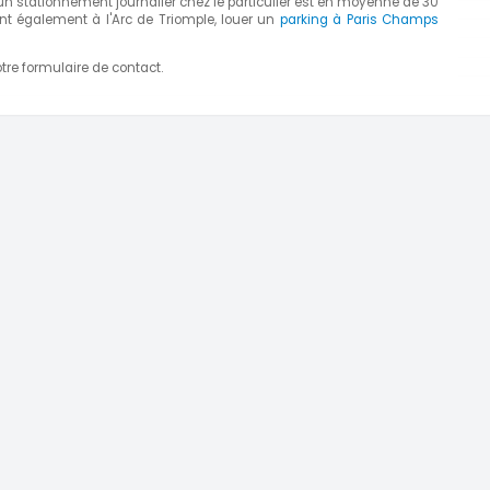
un stationnement journalier chez le particulier est en moyenne de 30
nt également à l'Arc de Triomple, louer un
parking à Paris Champs
tre formulaire de contact.