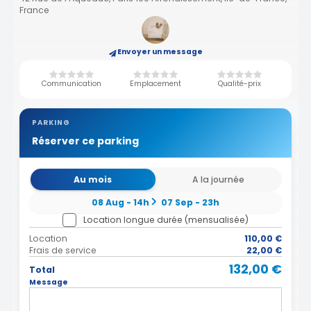
France
Envoyer un message
Communication
Emplacement
Qualité-prix
PARKING
Réserver ce parking
Au mois
A la journée
08 Aug - 14h
07 Sep - 23h
Location longue durée (mensualisée)
Location
110,00 €
Frais de service
22,00 €
132,00 €
Total
Message