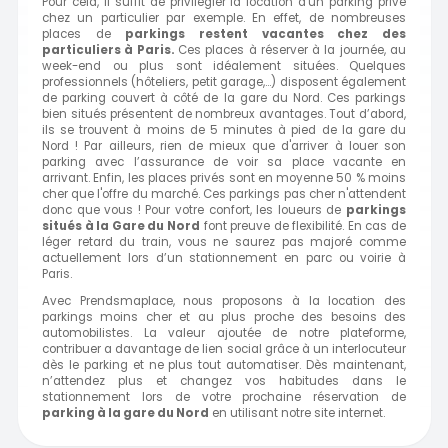
Pour cela, il suffit de privilégier la location d'un parking privé
chez un particulier par exemple. En effet, de nombreuses
places de
parkings restent vacantes chez des
particuliers à Paris.
Ces places à réserver à la journée, au
week-end ou plus sont idéalement situées. Quelques
professionnels (hôteliers, petit garage,…) disposent également
de parking couvert à côté de la gare du Nord. Ces parkings
bien situés présentent de nombreux avantages. Tout d’abord,
ils se trouvent à moins de 5 minutes à pied de la gare du
Nord ! Par ailleurs, rien de mieux que d'arriver à louer son
parking avec l’assurance de voir sa place vacante en
arrivant. Enfin, les places privés sont en moyenne 50 % moins
cher que l'offre du marché. Ces parkings pas cher n'attendent
donc que vous ! Pour votre confort, les loueurs de
parkings
situés à
la Gare du Nord
font preuve de flexibilité. En cas de
léger retard du train, vous ne saurez pas majoré comme
actuellement lors d’un stationnement en parc ou voirie à
Paris.
Avec Prendsmaplace, nous proposons à la location des
parkings moins cher et au plus proche des besoins des
automobilistes. La valeur ajoutée de notre plateforme,
contribuer a davantage de lien social grâce à un interlocuteur
dès le parking et ne plus tout automatiser. Dès maintenant,
n’attendez plus et changez vos habitudes dans le
stationnement lors de votre prochaine réservation de
parking à la gare
du Nord
en utilisant notre site internet.