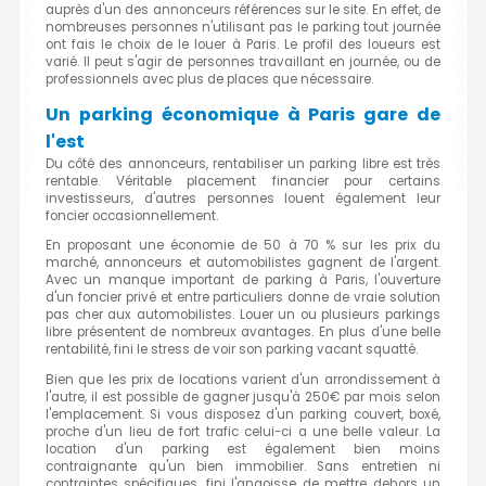
auprès d'un des annonceurs références sur le site. En effet, de
nombreuses personnes n'utilisant pas le parking tout journée
ont fais le choix de le louer à Paris. Le profil des loueurs est
varié. Il peut s'agir de personnes travaillant en journée, ou de
professionnels avec plus de places que nécessaire.
Un parking économique à Paris gare de
l'est
Du côté des annonceurs, rentabiliser un parking libre est très
rentable. Véritable placement financier pour certains
investisseurs, d'autres personnes louent également leur
foncier occasionnellement.
En proposant une économie de 50 à 70 % sur les prix du
marché, annonceurs et automobilistes gagnent de l'argent.
Avec un manque important de parking à Paris, l'ouverture
d'un foncier privé et entre particuliers donne de vraie solution
pas cher aux automobilistes. Louer un ou plusieurs parkings
libre présentent de nombreux avantages. En plus d'une belle
rentabilité, fini le stress de voir son parking vacant squatté.
Bien que les prix de locations varient d'un arrondissement à
l'autre, il est possible de gagner jusqu'à 250€ par mois selon
l'emplacement. Si vous disposez d'un parking couvert, boxé,
proche d'un lieu de fort trafic celui-ci a une belle valeur. La
location d'un parking est également bien moins
contraignante qu'un bien immobilier. Sans entretien ni
contraintes spécifiques, fini l'angoisse de mettre dehors un