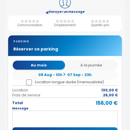
Envoyer un message
Communication
Emplacement
Qualité-prix
PARKING
Réserver ce parking
Au mois
A la journée
08 Aug - 10h
07 Sep - 23h
Location longue durée (mensualisée)
Location
130,00 €
Frais de service
26,00 €
156,00 €
Total
Message