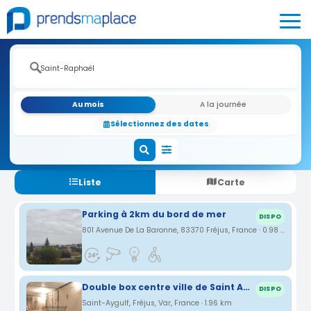
Au mois
A la journée
Sélectionnez des dates
Liste
Carte
Parking à 2km du bord de mer
DISPO
801 Avenue De La Baronne, 83370 Fréjus, France · 0.98 km
Double box centre ville de Saint Aygulf
DISPO
Saint-Aygulf, Fréjus, Var, France · 1.96 km