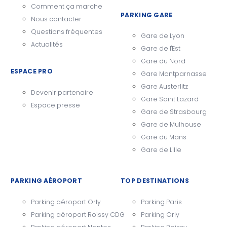
Comment ça marche
PARKING GARE
Nous contacter
Questions fréquentes
Gare de Lyon
Actualités
Gare de l'Est
Gare du Nord
ESPACE PRO
Gare Montparnasse
Gare Austerlitz
Devenir partenaire
Gare Saint Lazard
Espace presse
Gare de Strasbourg
Gare de Mulhouse
Gare du Mans
Gare de Lille
PARKING AÉROPORT
TOP DESTINATIONS
Parking aéroport Orly
Parking Paris
Parking aéroport Roissy CDG
Parking Orly