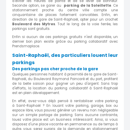
d'éviter les heures de pointe et de se lever de bonheur.
Seconde option, se garer au
parking de la Soleillette
. Ce
stationnement proche du centre ville compte une
cinquantaine de places fortement convoitées. Enfin, en
direction de la gare de Saint-Raphaël, opter pour un crochet
Boulevard des Mytres
. Tout le long de la voie ferrée, les
parkings sont gratuits.
Enfin si aucun de ces parkings gratuits n'est disponible, un
dernier bon plan existe grâce au parking collaboratif avec
Prendsmaplace.
Saint-Raphaël, des particuliers louent leur
parkings
Des parkings pas cher proche de la gare
Quelques personnes habitant à proximité de la gare de Saint-
Raphaël, du Boulevard Raymond Poincaré et du port, profitent
de la belle saison pour gagner un peu d'argent. Sans trop
d'efforts, la location du parking collaboratif à Saint-Raphaël
est en plein développement.
En effet, avez-vous déjà pensé à rentabiliser votre parking
à Saint-Raphaël ? En louant votre parking, garage, box ou
espace libre, vous pouvez générer un revenu non négligeable
sur un simple partage de parking. Sans aucune contrainte,
louez votre place est un business intéressant. Ainsi, si vous
disposez d'une place vacante en permanence ou de temps à
autre, vous serez surpris de la demande en stationnement