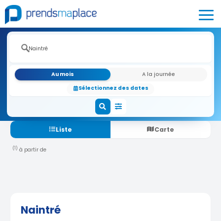
Au mois
A la journée
Sélectionnez des dates
Liste
Carte
(1)
à partir de
Naintré