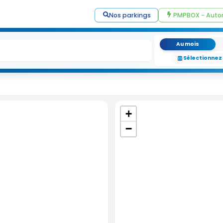
Nos parkings
PMPBOX - Auto
Au mois
Sélectionnez
+
−