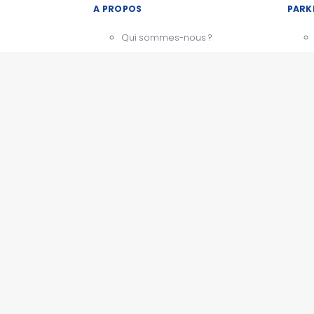
A PROPOS
PARK
Qui sommes-nous ?
Notre charte
CGU - Mentions légales
Témoignages
BESOIN D'AIDE ?
Comment ça marche
Nous contacter
PARK
Questions fréquentes
Actualités
ESPACE PRO
Devenir partenaire
Espace presse