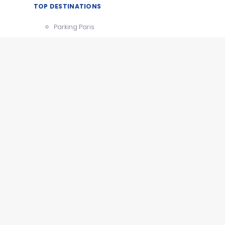
TOP DESTINATIONS
Parking Paris
CDG
Parking Orly
Parking Roissy
Villes
Aéroports
e
Gares
Tourisme
x
e