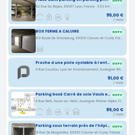
DISPO
62 Rue Du Repos, 69007 Lyon, France · 3.53 km
95,00 €
/ mois
BOX FERME A CALUIRE
DISPO
103 Route De Strasbourg, 69300 Caluire-et-Cuire, France · 3.57 km
Proche d une piste cyclable à l entrée de Lyon côté nord cité internationale le bas de caluiire vaise
DISPO
4 Rue Coustou, Lyon 1er Arrondissement, Auvergne-Rhône-Alpes, France · 3.58 km
91,00 €
/ mois
Parking boxé Carré de soie Vaulx en Velin
DISPO
4 Rue Nelli, Vaulx-en-Velin, Auvergne-Rhône-Alpes, France · 3.83 km
85,00 €
/ mois
Parking sous terrain près de l’hôpital de le croix rousse et du métro cuire
DISPO
14 Rue De Margnolles, 69300 Caluire-et-Cuire, France · 4.02 km