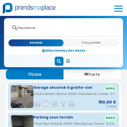
Au mois
A la journée
Sélectionnez des dates
Liste
Carte
Garage sécurisé à gratte-ciel
DISPO
2 Rue Clément Michut, 69100 Villeurbanne, France · 0.1 km
150,00 €
/ mois
Parking sous terrain
DISPO
7 Rue Paul Verlaine, 69100 Villeurbanne, France · 0.13 km