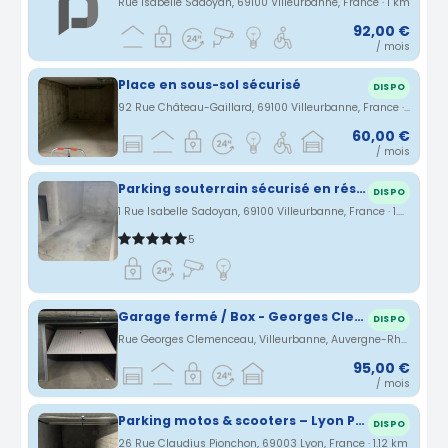
Rue Isabelle Sadoyan, 69100 Villeurbanne, France · 1 km
92,00 €
/ mois
Place en sous-sol sécurisé
DISPO
92 Rue Château-Gaillard, 69100 Villeurbanne, France · 1.01 km
60,00 €
/ mois
Parking souterrain sécurisé en résidence
DISPO
1 Rue Isabelle Sadoyan, 69100 Villeurbanne, France · 1.03 km
5
Garage fermé / Box - Georges Clemenceau Villeurbanne
DISPO
Rue Georges Clemenceau, Villeurbanne, Auvergne-Rhône-Alpes, France · 1.09 km
95,00 €
/ mois
Parking motos & scooters – Lyon Part-Dieu Villette
DISPO
26 Rue Claudius Pionchon, 69003 Lyon, France · 1.12 km