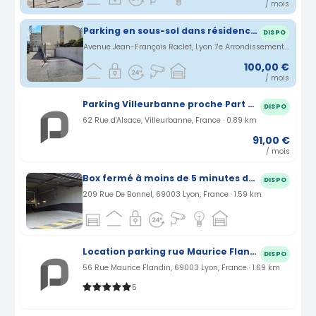
/ mois
Parking en sous-sol dans résidence sécurisée neuve Lyon 7
DISPO
Avenue Jean-François Raclet, Lyon 7e Arrondissement, Auvergne-Rhône-Alpes, France · 4.94 km
100,00 €
/ mois
Parking Villeurbanne proche Part Dieu rue d'Alsace (69)
DISPO
62 Rue d'Alsace, Villeurbanne, France · 0.89 km
91,00 €
/ mois
Box fermé à moins de 5 minutes de la gare Lyon Part-Dieu
DISPO
209 Rue De Bonnel, 69003 Lyon, France · 1.59 km
Location parking rue Maurice Flandin à Lyon (69)
DISPO
56 Rue Maurice Flandin, 69003 Lyon, France · 1.69 km
5