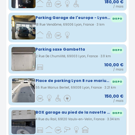
180,00 €
/ mois
Parking Garage de l'europe - Lyon 06
DISPO
18 Rue Vendôme, 69006 Lyon, France · 3 km
Parking saxe Gambetta
DISPO
2 Rue De L'humilité, 69003 Lyon, France · 3.11 km
100,00 €
/ mois
Place de parking Lyon 8 rue marius berliet
DISPO
55 Rue Marius Berliet, 69008 Lyon, France · 3.21 km
150,00 €
/ mois
BOX garage au pied de la navette AEROPORT ,du tram gare lyon Part dieu et navette eurexpo
DISPO
4 Rue du Rail, 69120 Vaulx-en-Velin, France · 3.34 km