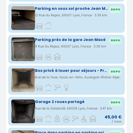
Parking en sous sol proche Jean Macé
DISPO
12 Rue du Repos, 69007 Lyon, France · 3.36 km
Parking près de la gare Jean Macé
DISPO
8 Rue Du Repos, 69007 Lyon, France · 3.36 km
Box privé à louer pour séjours - Proximité aéroport de Lyon et gare Lyon Part Dieu (69)
DISPO
Rue de la Tase, Vaulx-en-Velin, Auvergne-Rhône-Alpes, France · 3.44 km
Garage 2 roues partagé
DISPO
Rue de la Solidarité, 69008 Lyon, France · 3.47 km
45,00 €
/ mois
Place dans parking en parking privé sous terrain Lyon 7°