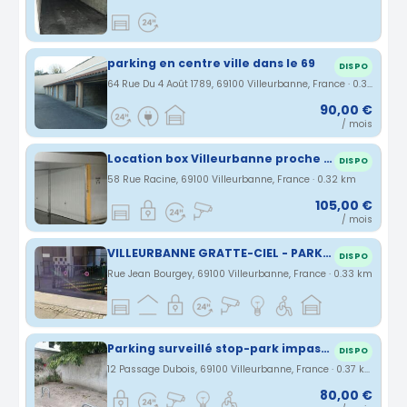
parking en centre ville dans le 69
DISPO
64 Rue Du 4 Août 1789, 69100 Villeurbanne, France · 0.31 km
90,00 €
/ mois
Location box Villeurbanne proche de la Mairie
DISPO
58 Rue Racine, 69100 Villeurbanne, France · 0.32 km
105,00 €
/ mois
VILLEURBANNE GRATTE-CIEL - PARKING/BOX
DISPO
Rue Jean Bourgey, 69100 Villeurbanne, France · 0.33 km
Parking surveillé stop-park impassé privée Gratte-Ciel Villeurbanne
DISPO
12 Passage Dubois, 69100 Villeurbanne, France · 0.37 km
80,00 €