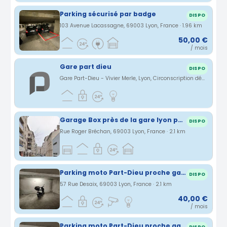
Parking sécurisé par badge
DISPO
103 Avenue Lacassagne, 69003 Lyon, France · 1.96 km
50,00 €
/ mois
Gare part dieu
DISPO
Gare Part-Dieu - Vivier Merle, Lyon, Circonscription départementale du Rhône, France · 1.97 km
Garage Box près de la gare lyon part dieu
DISPO
Rue Roger Bréchan, 69003 Lyon, France · 2.1 km
Parking moto Part-Dieu proche gare (n°155)
DISPO
57 Rue Desaix, 69003 Lyon, France · 2.1 km
40,00 €
/ mois
Parking moto Part-Dieu proche gare (n°154)