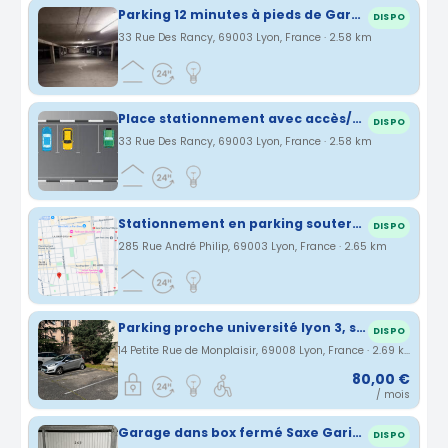
Parking 12 minutes à pieds de Gare Part Dieu (moins si vous marchez vite:)
DISPO
33 Rue Des Rancy, 69003 Lyon, France · 2.58 km
Place stationnement avec accès/bip - Quartier Part dieu Piscine Garibaldi
DISPO
33 Rue Des Rancy, 69003 Lyon, France · 2.58 km
Stationnement en parking souterrain - Lyon 3 proche Place Voltaire & Piscine Garibaldi
DISPO
285 Rue André Philip, 69003 Lyon, France · 2.65 km
Parking proche université lyon 3, sans souci, monplaisir
DISPO
14 Petite Rue de Monplaisir, 69008 Lyon, France · 2.69 km
80,00 €
/ mois
Garage dans box fermé Saxe Garibaldi
DISPO