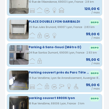
10 Rue de l'Abondance, 69003 Lyon, France · 2.8 km
120,00 €
/ mois
PLACE DOUBLE LYON GARIBALDI
DISPO
20 Rue Jules Brunard, 69007 Lyon, France · 2.83 km
99,00 €
/ mois
Parking à Sans-Souci (Métro D)
DISPO
24 Rue Santos Dumont, 69008 Lyon, France · 2.93 km
95,00 €
/ mois
Parking couvert près du Parc Tête d'Or
DISPO
18 Rue Vendôme, Lyon 6e Arrondissement, Auvergne-Rhône-Alpes, France · 2.99 km
95,00 €
/ mois
parking couvert 69006 lyon
DISPO
18 Rue Vendôme, 69006 Lyon, France · 3 km