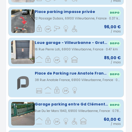
/ mois
Place parking impasse privée
DISPO
12 Passage Dubois, 69100 Villeurbanne, France · 0.37 km
96,00 €
/ mois
Loue garage - Villeurbanne - Gratte ciel/Flachet
DISPO
16 Rue Pierre Loti, 69100 Villeurbanne, France · 0.47 km
85,00 €
/ mois
Place de Parking rue Anatole France Villeurbanne
DISPO
38 Rue Anatole France, 69100 Villeurbanne, France · 0.7 km
Garage parking entre Gd Clément Flachet villeurbanne
DISPO
Rue Du 1er Mars 1943, 69100 Villeurbanne, France · 0.78 km
60,00 €
/ mois