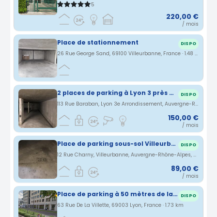
5
220,00 €
/ mois
Place de stationnement
DISPO
26 Rue George Sand, 69100 Villeurbanne, France · 1.48 km
2 places de parking à Lyon 3 près de la gare Part-Dieu
DISPO
113 Rue Baraban, Lyon 3e Arrondissement, Auvergne-Rhône-Alpes, France · 1.5 km
150,00 €
/ mois
Place de parking sous-sol Villeurbanne
DISPO
12 Rue Charny, Villeurbanne, Auvergne-Rhône-Alpes, France · 1.58 km
89,00 €
/ mois
Place de parking à 50 mètres de la Gare de Lyon Part Dieu
DISPO
63 Rue De La Villette, 69003 Lyon, France · 1.73 km