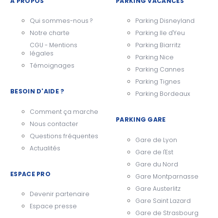
A PROPOS
PARKING VACANCES
Qui sommes-nous ?
Parking Disneyland
Notre charte
Parking Ile d'Yeu
CGU - Mentions
Parking Biarritz
légales
Parking Nice
Témoignages
Parking Cannes
Parking Tignes
BESOIN D'AIDE ?
Parking Bordeaux
Comment ça marche
PARKING GARE
Nous contacter
Questions fréquentes
Gare de Lyon
Actualités
Gare de l'Est
Gare du Nord
ESPACE PRO
Gare Montparnasse
Gare Austerlitz
Devenir partenaire
Gare Saint Lazard
Espace presse
Gare de Strasbourg