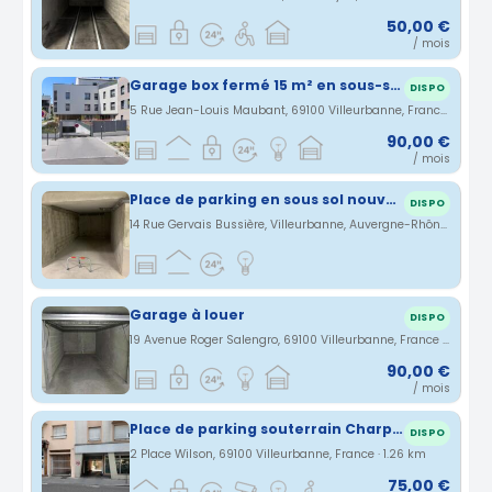
50,00 €
/ mois
Garage box fermé 15 m² en sous-sol – Villeurbanne (Maubant)
DISPO
5 Rue Jean-Louis Maubant, 69100 Villeurbanne, France · 1.15 km
90,00 €
/ mois
Place de parking en sous sol nouvelle résidence sécurisée Villeurbanne
DISPO
14 Rue Gervais Bussière, Villeurbanne, Auvergne-Rhône-Alpes, France · 1.17 km
Garage à louer
DISPO
19 Avenue Roger Salengro, 69100 Villeurbanne, France · 1.24 km
90,00 €
/ mois
Place de parking souterrain Charpennes 7min métro A
DISPO
2 Place Wilson, 69100 Villeurbanne, France · 1.26 km
75,00 €