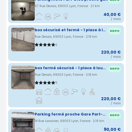
DISPO
57 Rue Desaix, 69003 Lyon, France · 2.1 km
40,00 €
/ mois
box sécurisé et fermé - 1 place à louer - GARE PART DIEU
DISPO
Rue Desaix, 69003 Lyon, France · 2.18 km
5
220,00 €
/ mois
box fermé sécurisé - 1 place à louer - GARE PART DIEU
DISPO
Rue Desaix, 69003 Lyon, France · 2.18 km
5
220,00 €
/ mois
Parking fermé proche Gare Part-Dieu Lyon 3
DISPO
14 Rue Lavoisier, 69003 Lyon, France · 2.19 km
90,00 €