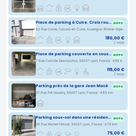
Place de parking à Cuire. Croix rousse
DISPO
52 Rue Coste, Caluire-et-Cuire, Auvergne-Rhône-Alpes, France · 4.2 km
180,00 €
/ mois
Place de parking couverte en sous-sol sécurisé à Lyon 7ème
DISPO
7 Rue Camille Desmoulins, 69007 Lyon, France · 4.56 km
115,00 €
/ mois
Parking près de la gare Jean Macé
DISPO
37 Rue Pré Gaudry, 69007 Lyon, France · 4.69 km
Parking sous-sol dans une résidence sécurisée pres de Jean Jaures metro
DISPO
36 Rue Michel Félizat, 69007 Lyon, France · 4.79 km
75,00 €