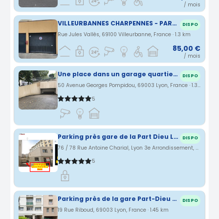
/ mois
VILLEURBANNES CHARPENNES - PARKING SOUS-TERRAIN
DISPO
Rue Jules Vallès, 69100 Villeurbanne, France · 1.3 km
85,00 €
/ mois
Une place dans un garage quartier gare Part Dieu Lyon
DISPO
50 Avenue Georges Pompidou, 69003 Lyon, France · 1.31 km
5
Parking près gare de la Part Dieu Lyon
DISPO
76 / 78 Rue Antoine Charial, Lyon 3e Arrondissement, Auvergne-Rhône-Alpes, France · 1.43 km
5
Parking près de la gare Part-Dieu Lyon
DISPO
19 Rue Riboud, 69003 Lyon, France · 1.45 km