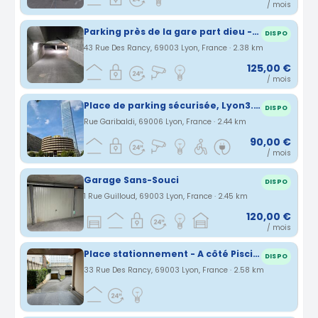
/ mois
Parking près de la gare part dieu - Lyon 3eme
DISPO
43 Rue Des Rancy, 69003 Lyon, France · 2.38 km
125,00 €
/ mois
Place de parking sécurisée, Lyon3. Halles P.Bocuse
DISPO
Rue Garibaldi, 69006 Lyon, France · 2.44 km
90,00 €
/ mois
Garage Sans-Souci
DISPO
1 Rue Guilloud, 69003 Lyon, France · 2.45 km
120,00 €
/ mois
Place stationnement - A côté Piscine Garibaldi - Part dieu
DISPO
33 Rue Des Rancy, 69003 Lyon, France · 2.58 km