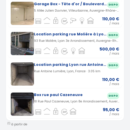
Garage Box - Tête d'or / Boulevard Stalingrad
DISPO
5 Allée Julien Duvivier, Villeurbanne, Auvergne-Rhône-Alpes, France · 1.85 km
110,00 €
/ mois
Location parking rue Molière à Lyon (69)
DISPO
93 Rue Molière, Lyon 3e Arrondissement, Auvergne-Rhône-Alpes, France · 2.99 km
500,00 €
/ mois
Location parking Lyon rue Antoine Lumière (69)
DISPO
Rue Antoine Lumière, Lyon, France · 3.05 km
110,00 €
/ mois
Box rue paul Cazeneuve
DISPO
18 Rue Paul Cazeneuve, Lyon 8e Arrondissement, Auvergne-Rhône-Alpes, France · 3.6 km
95,00 €
/ mois
(1)
à partir de