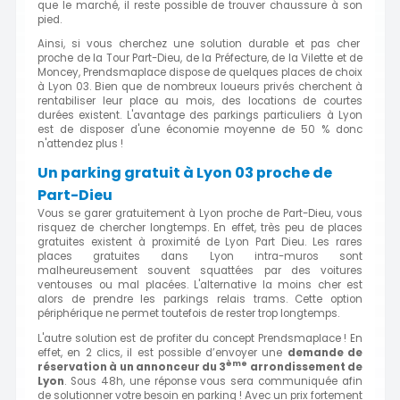
que le marché, il reste possible de trouver chaussure à son
pied.
Ainsi, si vous cherchez une solution durable et pas cher
proche de la Tour Part-Dieu, de la Préfecture, de la Vilette et de
Moncey, Prendsmaplace dispose de quelques places de choix
à Lyon 03. Bien que de nombreux loueurs privés cherchent à
rentabiliser leur place au mois, des locations de courtes
durées existent. L'avantage des parkings particuliers à Lyon
est de disposer d'une économie moyenne de 50 % donc
n'attendez plus !
Un parking gratuit à Lyon 03 proche de
Part-Dieu
Vous se garer gratuitement à Lyon proche de Part-Dieu, vous
risquez de chercher longtemps. En effet, très peu de places
gratuites existent à proximité de Lyon Part Dieu. Les rares
places gratuites dans Lyon intra-muros sont
malheureusement souvent squattées par des voitures
ventouses ou mal placées. L'alternative la moins cher est
alors de prendre les parkings relais trams. Cette option
périphérique ne permet toutefois de rester trop longtemps.
L'autre solution est de profiter du concept Prendsmaplace ! En
effet, en 2 clics, il est possible d’envoyer une
demande de
ème
réservation à un annonceur du 3
arrondissement de
Lyon
. Sous 48h, une réponse vous sera communiquée afin
de solutionner votre besoin en parking ! Avec un prix fortement