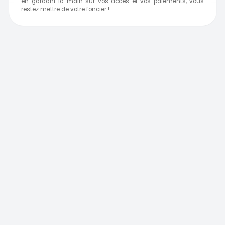
en gardant la main sur vos accès et vos paiements, vous
restez mettre de votre foncier !