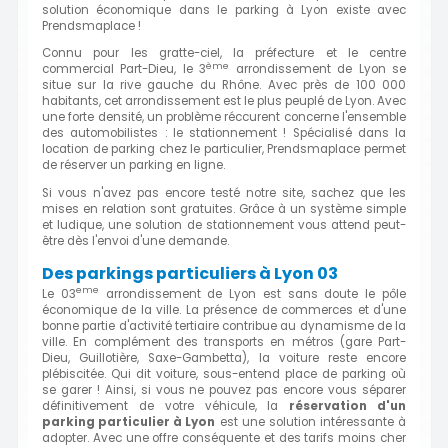
solution économique dans le parking à Lyon existe avec
Prendsmaplace !
Connu pour les gratte-ciel, la préfecture et le centre
ème
commercial Part-Dieu, le 3
arrondissement de Lyon se
situe sur la rive gauche du Rhône. Avec près de 100 000
habitants, cet arrondissement est le plus peuplé de Lyon. Avec
une forte densité, un problème réccurent concerne l'ensemble
des automobilistes : le stationnement ! Spécialisé dans la
location de parking chez le particulier, Prendsmaplace permet
de réserver un parking en ligne.
Si vous n'avez pas encore testé notre site, sachez que les
mises en relation sont gratuites. Grâce à un système simple
et ludique, une solution de stationnement vous attend peut-
être dès l'envoi d'une demande.
Des parkings particuliers à Lyon 03
eme
Le 03
arrondissement de Lyon est sans doute le pôle
économique de la ville. La présence de commerces et d'une
bonne partie d'activité tertiaire contribue au dynamisme de la
ville. En complément des transports en métros (gare Part-
Dieu, Guillotière, Saxe-Gambetta), la voiture reste encore
plébiscitée. Qui dit voiture, sous-entend place de parking où
se garer ! Ainsi, si vous ne pouvez pas encore vous séparer
définitivement de votre véhicule, la
réservation d'un
parking particulier à Lyon
est une solution intéressante à
adopter. Avec une offre conséquente et des tarifs moins cher