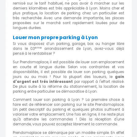
remisé sur le tarif habituel, ne pas avoir à marcher sur les
derniers kilomètres est très appréciable à Lyon. Moins cher et
plus pratique, la location de parking chez un particulier est
très recherchée. Avec une demande importante, les places
proposées sur le marché sont rapidement louées pour de
longues durées.
Louer mon propre parking à Lyon
Si vous disposez d’un parking, garage, box ou hanger libre
eme
dans le 03
arrondissement de Lyon, avez-vous déjà
pensé à le rentabiliser ?
Sur Prendsmaplace, il est possible de louer son emplacement
en courte et longue durée. Selon vos contraintes et vos
disposnibilités, il est possible de louer son parking quelques
jours ou au mois ! Pour la plupart des loueurs, le
gain
d'argent est très intéressant
par rapport à l'effort réalisé.
De plus suite à la réforme du stationnement, la location de
parking entre particulier se démocratise à Lyon.
Comment louer son parking à Lyon ? La première chose à
faire est de référencer son parking sur le site Prendsmaplace.
Un petit descriptif du parking et quelques photos suffisent à
valoriser votre emplacement. Une fois en ligne, il ne reste plus
qu'à attendre les commandes ! Dès la réception d'une
demande, vous pouvez acceptez librement la commande.
Prendsmaplace se démarque par un modèle simple. En effet