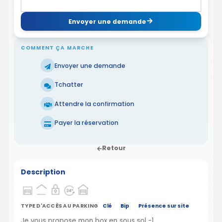
Envoyer une demande
COMMENT ÇA MARCHE
Envoyer une demande
Tchatter
Attendre la confirmation
Payer la réservation
Retour
Description
TYPE D'ACCÈS AU PARKING
Clé
Bip
Présence sur site
Je vous propose mon box en sous sol -1