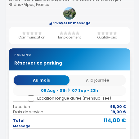
Rhône-Alpes, France
Envoyer un message
Communication
Emplacement
Qualité-prix
PARKING
Réserver ce parking
Au mois
A la journée
08 Aug - 01h
07 Sep - 23h
Location longue durée (mensualisée)
Location
95,00 €
Frais de service
19,00 €
114,00 €
Total
Message