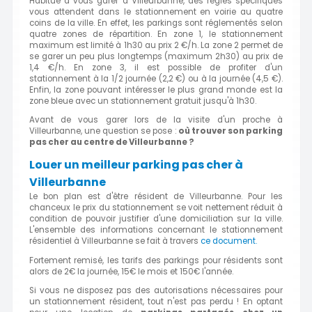
Habitué à vous garer à Villeurbanne, des règles spécifiques
vous attendent dans le stationnement en voirie au quatre
coins de la ville. En effet, les parkings sont réglementés selon
quatre zones de répartition. En zone 1, le stationnement
maximum est limité à 1h30 au prix 2 €/h. La zone 2 permet de
se garer un peu plus longtemps (maximum 2h30) au prix de
1,4 €/h. En zone 3, il est possible de profiter d'un
stationnement à la 1/2 journée (2,2 €) ou à la journée (4,5 €).
Enfin, la zone pouvant intéresser le plus grand monde est la
zone bleue avec un stationnement gratuit jusqu'à 1h30.
Avant de vous garer lors de la visite d'un proche à
Villeurbanne, une question se pose :
où trouver son parking
pas cher au centre de Villeurbanne ?
Louer un meilleur parking pas cher à
Villeurbanne
Le bon plan est d'être résident de Villeurbanne. Pour les
chanceux le prix du stationnement se voit nettement réduit à
condition de pouvoir justifier d'une domiciliation sur la ville.
L'ensemble des informations concernant le stationnement
résidentiel à Villeurbanne se fait à travers
ce document.
Fortement remisé, les tarifs des parkings pour résidents sont
alors de 2€ la journée, 15€ le mois et 150€ l'année.
Si vous ne disposez pas des autorisations nécessaires pour
un stationnement résident, tout n'est pas perdu ! En optant