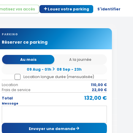
matisez vos accès
Louez votre parking
S'identifier
PARKING
Réserver ce parking
Au mois
A la journée
09 Aug - 01h
08 Sep - 23h
Location longue durée (mensualisée)
Location
110,00 €
Frais de service
22,00 €
132,00 €
Total
Message
Envoyer une demande