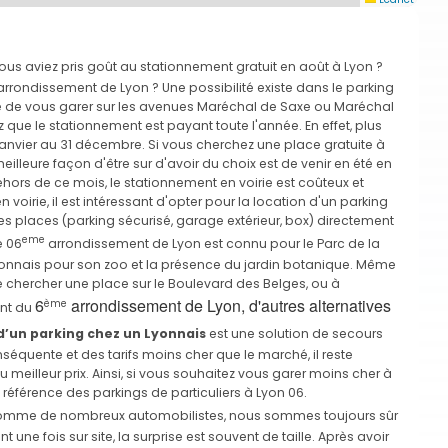
us aviez pris goût au stationnement gratuit en août à Lyon ?
rrondissement de Lyon ? Une possibilité existe dans le parking
e de vous garer sur les avenues Maréchal de Saxe ou Maréchal
que le stationnement est payant toute l'année. En effet, plus
anvier au 31 décembre. Si vous cherchez une place gratuite à
illeure façon d'être sur d'avoir du choix est de venir en été en
hors de ce mois, le stationnement en voirie est coûteux et
rie, il est intéressant d'opter pour la location d'un parking
s places (parking sécurisé, garage extérieur, box) directement
eme
e 06
arrondissement de Lyon est connu pour le Parc de la
Lyonnais pour son zoo et la présence du jardin botanique. Même
 chercher une place sur le Boulevard des Belges, ou à
6
arrondissement de Lyon, d'autres alternatives
ème
ent du
d’un parking chez un Lyonnais
est une solution de secours
quente et des tarifs moins cher que le marché, il reste
 meilleur prix. Ainsi, si vous souhaitez vous garer moins cher à
férence des parkings de particuliers à Lyon 06.
mme de nombreux automobilistes, nous sommes toujours sûr
ne fois sur site, la surprise est souvent de taille. Après avoir