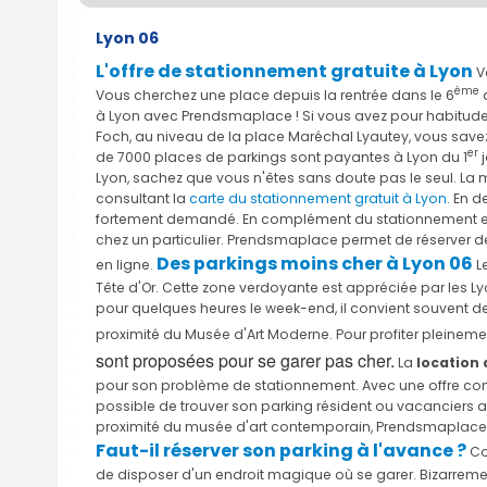
Lyon 06
L'offre de stationnement gratuite à Lyon
Vo
ème
Vous cherchez une place depuis la rentrée dans le 6
a
à Lyon avec Prendsmaplace ! Si vous avez pour habitud
Foch, au niveau de la place Maréchal Lyautey, vous savez 
er
de 7000 places de parkings sont payantes à Lyon du 1
j
Lyon, sachez que vous n'êtes sans doute pas le seul. La me
consultant la
carte du stationnement gratuit à Lyon.
En de
fortement demandé. En complément du stationnement en voi
chez un particulier. Prendsmaplace permet de réserver de
Des parkings moins cher à Lyon 06
en ligne.
L
Tête d'Or. Cette zone verdoyante est appréciée par les 
pour quelques heures le week-end, il convient souvent de
proximité du Musée d'Art Moderne. Pour profiter pleinem
sont proposées pour se garer pas cher.
La
location 
pour son problème de stationnement. Avec une offre consé
possible de trouver son parking résident ou vacanciers au
proximité du musée d'art contemporain, Prendsmaplace ré
Faut-il réserver son parking à l'avance ?
Co
de disposer d'un endroit magique où se garer. Bizarrement u