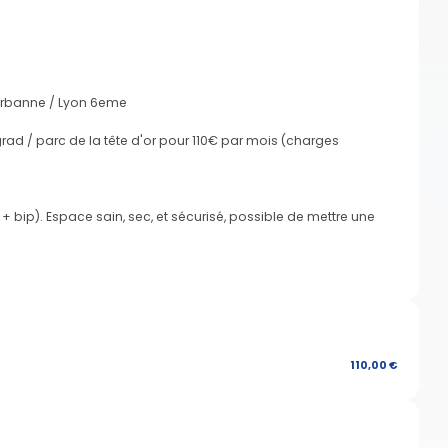
leurbanne / Lyon 6eme
ad / parc de la tête d'or pour 110€ par mois (charges
 + bip). Espace sain, sec, et sécurisé, possible de mettre une
110,00 €