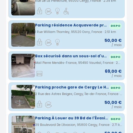
Rue De La Préfecture, 95000 Cergy, France · 2.39 km
Parking résidence Acquaverde proche de la gare d'Osny
DISPO
1 Rue William Thornley, 95520 Osny, France · 2.51 km
50,00 €
/ mois
Box sécurisé dans un sous-sol d'une résidence récente
DISPO
Mail Pierre Mendès-France, 95490 Vauréal, France · 2.67 km
69,00 €
/ mois
Parking proche gare de Cergy Le Haut
DISPO
2 Rue des Astres Beiges, Cergy, Île-de-France, France · 2.7 km
50,00 €
/ mois
Parking À Louer au 39 Bd de l'Évasion, 95800 Cergy
DISPO
39 Boulevard De L'évasion, 95800 Cergy, France · 2.71 km