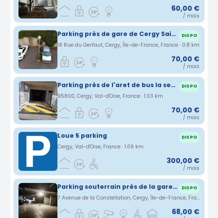
60,00 €
/ mois
Parking près de gare de Cergy Saint Christophe.
DISPO
18 Rue du Gerfaut, Cergy, Île-de-France, France · 0.8 km
70,00 €
/ mois
Parking près de l'aret de bus la sebille
DISPO
95800, Cergy, Val-d'Oise, France · 1.03 km
70,00 €
/ mois
Loue 5 parking
DISPO
Cergy, Val-d'Oise, France · 1.09 km
300,00 €
/ mois
Parking souterrain près de la gare cergy saint christophe
DISPO
7 Avenue de la Constellation, Cergy, Île-de-France, France · 1.26 km
68,00 €