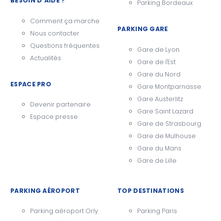
BESOIN D'AIDE ?
Parking Bordeaux
Comment ça marche
PARKING GARE
Nous contacter
Questions fréquentes
Gare de Lyon
Actualités
Gare de l'Est
Gare du Nord
ESPACE PRO
Gare Montparnasse
Gare Austerlitz
Devenir partenaire
Gare Saint Lazard
Espace presse
Gare de Strasbourg
Gare de Mulhouse
Gare du Mans
Gare de Lille
PARKING AÉROPORT
TOP DESTINATIONS
Parking aéroport Orly
Parking Paris