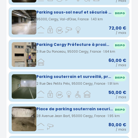
/ mois
Parking sous-sol neuf et sécurisé - Cergy Prefecture
DISPO
95000, Cergy, Val-d'Oise, France · 1.43 km
72,00 €
/ mois
Parking Cergy Préfecture à proximité du RER A
DISPO
3 Rue Du Ponceau, 95000 Cergy, France · 1.64 km
60,00 €
/ mois
Parking souterrain et surveillé, près de la gare de Cergy préfecture
DISPO
2 Rue Des Petits Prés, 95000 Cergy, France · 1.91 km
50,00 €
/ mois
Place de parking souterrain securisee - Cergy Port - 80 EUR/mois
DISPO
28 Avenue Jean Bart, 95000 Cergy, France · 1.95 km
80,00 €
/ mois