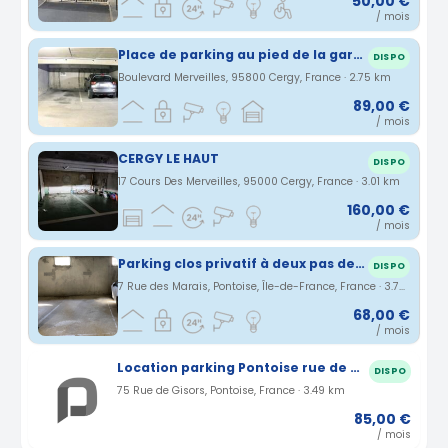
50,00 €
/ mois
Place de parking au pied de la gare de Cergy le haut
DISPO
Boulevard Merveilles, 95800 Cergy, France · 2.75 km
89,00 €
/ mois
CERGY LE HAUT
DISPO
17 Cours Des Merveilles, 95000 Cergy, France · 3.01 km
160,00 €
/ mois
Parking clos privatif à deux pas de la gare de Pontoise
DISPO
7 Rue des Marais, Pontoise, Île-de-France, France · 3.73 km
68,00 €
/ mois
Location parking Pontoise rue de Gisors (95)
DISPO
75 Rue de Gisors, Pontoise, France · 3.49 km
85,00 €
/ mois