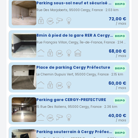
Parking sous-sol neuf et sécurisé - Cergy Prefecture
DISPO
Rue Des Marjoberts, 95000 Cergy, France · 2.03 km
72,00 €
/ mois
8min à pied de la gare RER A Cergy-Préfecture
DISPO
Rue François Villon, Cergy, Île-de-France, France · 2.14 km
68,00 €
/ mois
Place de parking Cergy Préfecture
DISPO
Le Chemin Dupuis Vert, 95000 Cergy, France · 2.15 km
60,00 €
/ mois
Parking gare CERGY-PREFECTURE
DISPO
15 Rue Des Italiens, 95000 Cergy, France · 2.36 km
40,00 €
/ mois
Parking souterrain à Cergy Préfecture
DISPO