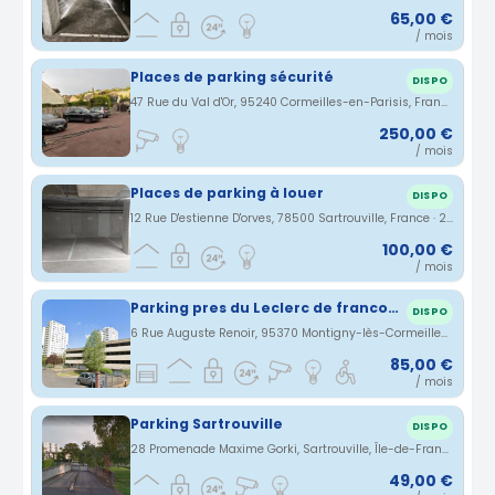
65,00 €
/ mois
Places de parking sécurité
DISPO
47 Rue du Val d'Or, 95240 Cormeilles-en-Parisis, France · 1.18 km
250,00 €
/ mois
Places de parking à louer
DISPO
12 Rue D'estienne D'orves, 78500 Sartrouville, France · 2.48 km
100,00 €
/ mois
Parking pres du Leclerc de franconville
DISPO
6 Rue Auguste Renoir, 95370 Montigny-lès-Cormeilles, France · 2.63 km
85,00 €
/ mois
Parking Sartrouville
DISPO
28 Promenade Maxime Gorki, Sartrouville, Île-de-France, France · 2.81 km
49,00 €