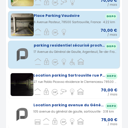
70,00 €
/ mois
Place Parking Vaudoire
DISPO
6 Avenue Pasteur, 78500 Sartrouville, France · 4.22 km
70,00 €
/ mois
parking residentiel sécurisé proche hopital et gare sncf
DISPO
17 Avenue du Général de Gaulle, Argenteuil, Île-de-France, France · 4.33 km
Location parking Sartrouville rue Pablo Picasso (78)
DISPO
27 rue Pablo Picasso résidence le Clemenceau 78500 Sartrouville. · 3.04 km
70,00 €
/ mois
Location parking avenue du Général de Gaulle à Sartrouville (78)
DISPO
105 avenue du général de gaulle, sartrouville · 3.18 km
75,00 €
/ mois