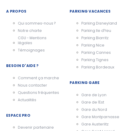
A PROPOS
PARKING VACANCES
Qui sommes-nous ?
Parking Disneyland
Notre charte
Parking Ile d'Yeu
CGU - Mentions
Parking Biarritz
légales
Parking Nice
Témoignages
Parking Cannes
Parking Tignes
BESOIN D'AIDE ?
Parking Bordeaux
Comment ça marche
PARKING GARE
Nous contacter
Questions fréquentes
Gare de Lyon
Actualités
Gare de l'Est
Gare du Nord
ESPACE PRO
Gare Montparnasse
Gare Austerlitz
Devenir partenaire