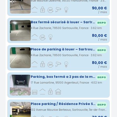
Rue Maurice Dalesme, 95130 Franconville, France · 3.58 km
90,00 €
/ mois
Box fermé sécurisé à louer – Sartrouville Vieux-Pays
DISPO
4 Rue Zacharie, 78500 Sartrouville, France · 3.62 km
80,00 €
/ mois
Place de parking à louer – Sartrouville (Rue Zacharie) – Sous-sol sécurisé
DISPO
4 Rue Zacharie, 78500 Sartrouville, France · 3.62 km
80,00 €
/ mois
Parking, box fermé a 2 pas de la marie d'Argenteuil
DISPO
17 Rue Lamartine, 95100 Argenteuil, France · 4.02 km
Place parking / Résidence Privée Sécurisée / Proche transport
DISPO
132 Avenue Maurice Berteaux, Sartrouville, Île-de-France, France · 4.2 km