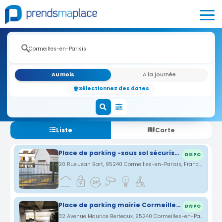
Au mois
A la journée
Sélectionnez des dates
Liste
Carte
Place de parking -sous sol sécurisé - portail télécommandé
DISPO
20 Rue Jean Bart, 95240 Cormeilles-en-Parisis, France · 0.7 km
Place de parking mairie Cormeilles en Parisis
DISPO
32 Avenue Maurice Berteaux, 95240 Cormeilles-en-Parisis, France · 0.91 km