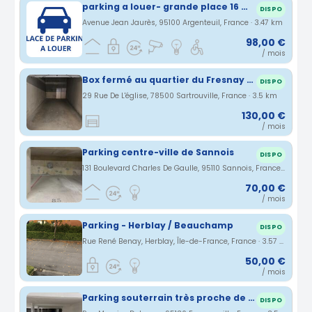
parking a louer- grande place 16 m².
DISPO
Avenue Jean Jaurès, 95100 Argenteuil, France · 3.47 km
98,00 €
/ mois
Box fermé au quartier du Fresnay à sartrouville
DISPO
29 Rue De L'église, 78500 Sartrouville, France · 3.5 km
130,00 €
/ mois
Parking centre-ville de Sannois
DISPO
131 Boulevard Charles De Gaulle, 95110 Sannois, France · 3.56 km
70,00 €
/ mois
Parking - Herblay / Beauchamp
DISPO
Rue René Benay, Herblay, Île-de-France, France · 3.57 km
50,00 €
/ mois
Parking souterrain très proche de la gare Franconville RER C / ligne H
DISPO