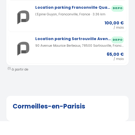
Location parking Franconville Quartier de L'Epine Guyon (95)
DISPO
L'Epine Guyon, Franconville, France · 3.36 km
100,00 €
/ mois
Location parking Sartrouville Avenue Maurice Berteaux (78)
DISPO
90 Avenue Maurice Berteaux, 78500 Sartrouville, France · 4.24 km
65,00 €
/ mois
(1)
à partir de
Cormeilles-en-Parisis