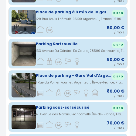
/ mois
Place de parking à 3 min de la gare du val d’argenteuil
DISPO
129 Rue Louis Lhérault, 95100 Argenteuil, France · 2.96 km
50,00 €
/ mois
Parking Sartrouville
DISPO
133 Avenue Du Général De Gaulle, 78500 Sartrouville, France · 3.08 km
80,00 €
/ mois
Place de parking - Gare Val d'Argenteuil
DISPO
1 Rue du Poirier Fourrier, Argenteuil, Île-de-France, France · 3.17 km
80,00 €
/ mois
Parking sous-sol sécurisé
DISPO
41 Avenue des Marais, Franconville, Île-de-France, France · 3.19 km
70,00 €
/ mois