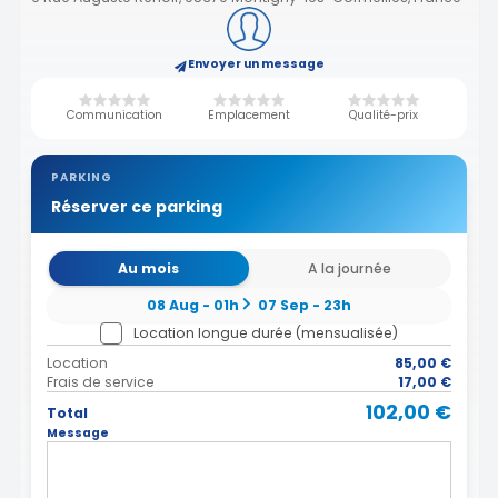
Envoyer un message
Communication
Emplacement
Qualité-prix
PARKING
Réserver ce parking
Au mois
A la journée
08 Aug - 01h
07 Sep - 23h
Location longue durée (mensualisée)
Location
85,00 €
Frais de service
17,00 €
102,00 €
Total
Message