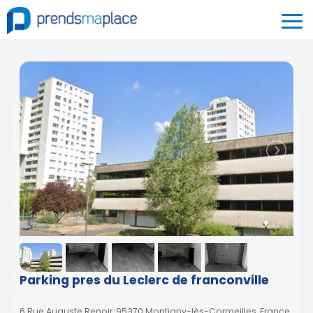
Parking pres du Leclerc de franconville
6 Rue Auguste Renoir, 95370 Montigny-lès-Cormeilles, France