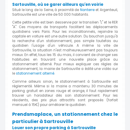
Sartouville, où se garer ailleurs qu'en voirie
Situé le long de la Seine, à proximité de
Nanterre
et Argenteuil,
Sartrouville est une ville de 50 000 habitants.
Cette petite ville est bien desservie par le transilien "L" et le RER
"A". Ces moyens de transports facilitent les déplacements
quotidiens vers Paris. Pour les inconditionnels, rejoindre la
capitale en voiture est une autre solution. Du bouchon jusqu'à
la recherche d'un stationnement, pas simple toutefois au
quotidien l'usage d'un véhicule. A même la ville de
Sartrouville, la situation n'est malheureusement pas toujours
mieux. En effet, tous les 15 du mois, il convient de changer ses
habitudes en trouvant une nouvelle place grâce au
stationnement alterné. Pour mieux expliquer ces règles de
stationnement, la mairie de Sartrouville a édité une vidéo sur
le
stationnement alterné
.
Comme ailleurs sinon, le stationnement à Sartrouville est
réglementé. Même si la mairie a maintenu 30 minutes de
parking gratuit en zones rouge et orange, il faut rapidement
trouver un horodateur dès son stationnement. Pour les
résidents, des prix plus attractifs sont proposés (forfait
mensuel à 15€) pour améliorer le quotidien.
Prendsmaplace, un stationnement chez le
particulier à Sartrouville
Louer son propre parking à Sartrouville