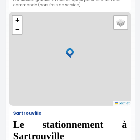
commande (hors frais de service)
+
−
Leaflet
Sartrouville
Le stationnement à
Sartrouville