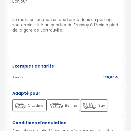
Bonjour
Je mets en location un box fermé dans un parking
souterrain situé au quartier du Fresnay à 17min à pied
de la gare de Sartrouville.
Exemples de tarifs
1 mois
130,00 €
Adapté pour
Citadine
Berline
Suv
Conditions d'annulation
Annulation gratuite 24 heures après paiement de votre