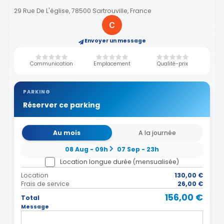
29 Rue De L'église, 78500 Sartrouville, France
Envoyer un message
Communication
Emplacement
Qualité-prix
PARKING
Réserver ce parking
Au mois
A la journée
08 Aug - 09h
07 Sep - 23h
Location longue durée (mensualisée)
Location
130,00 €
Frais de service
26,00 €
156,00 €
Total
Message