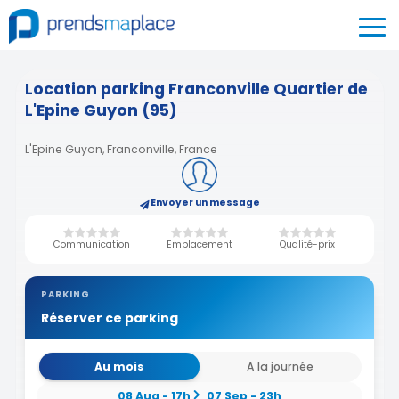
Location parking Franconville Quartier de
L'Epine Guyon (95)
L'Epine Guyon, Franconville, France
Envoyer un message
Communication
Emplacement
Qualité-prix
PARKING
Réserver ce parking
Au mois
A la journée
08 Aug - 17h
07 Sep - 23h