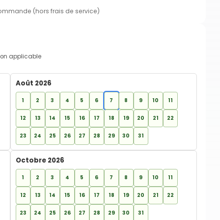
commande (hors frais de service)
on applicable
Août 2026
1
2
3
4
5
6
7
8
9
10
11
12
13
14
15
16
17
18
19
20
21
22
23
24
25
26
27
28
29
30
31
Octobre 2026
1
2
3
4
5
6
7
8
9
10
11
12
13
14
15
16
17
18
19
20
21
22
23
24
25
26
27
28
29
30
31