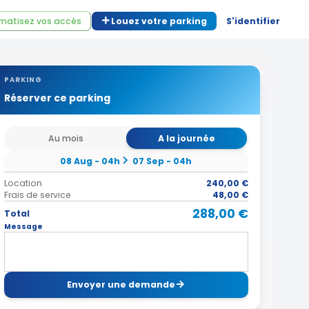
matisez vos accès
Louez votre parking
S'identifier
PARKING
Réserver ce parking
Au mois
A la journée
08 Aug - 04h
07 Sep - 04h
Location
240,00 €
Frais de service
48,00 €
288,00 €
Total
Message
Envoyer une demande