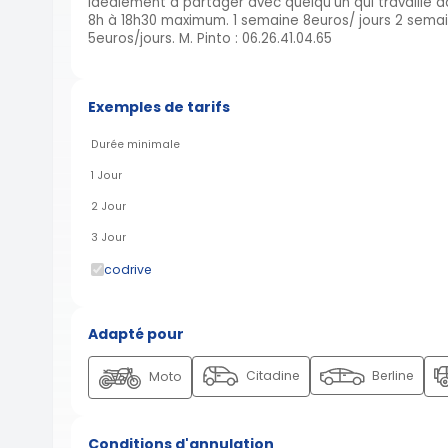
idéalement a partager avec quelqu'un qui travaille da
8h à 18h30 maximum. 1 semaine 8euros/ jours 2 sema
5euros/jours. M. Pinto : 06.26.41.04.65
Exemples de tarifs
Durée minimale
1 Jour
2 Jour
3 Jour
codrive
Adapté pour
Citadine
Berline
Moto
Conditions d'annulation