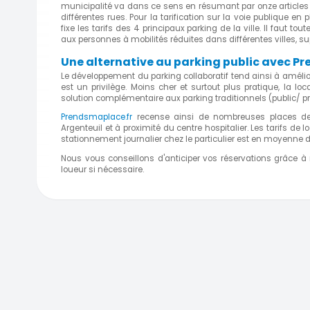
municipalité va dans ce sens en résumant par onze articles d
différentes rues. Pour la tarification sur la voie publique e
fixe les tarifs des 4 principaux parking de la ville. Il faut t
aux personnes à mobilités réduites dans différentes villes, su
Une alternative au parking public avec 
Le développement du parking collaboratif tend ainsi à amélio
est un privilège. Moins cher et surtout plus pratique, la lo
solution complémentaire aux parking traditionnels (public/ pr
Prendsmaplace.fr
recense ainsi de nombreuses places de
Argenteuil et à proximité du centre hospitalier. Les tarifs de 
stationnement journalier chez le particulier est en moyenne d
Nous vous conseillons d'anticiper vos réservations grâce à
loueur si nécessaire.