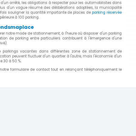
'un arrêté, les obligations à respecter pour les automobilistes dans
n plus d'un vague résumé des délibérations adoptées, la municipalité
outefois souligner la quantité importante de places de
parking réservée
périeure à 100 parking.
Prendsmaplace
rer notre mode de stationnement, à l'heure où disposer d'un parking
cation de parking entre particuliers contribuent à l'émergence d'une
ivé).
 parkings vacantes dans différentes zone de stationnement de
location peuvent fluctuer d'un quartier à l'autre, mais l'économie d'un
e 30 à 50 %.
 notre formulaire de contact tout en relançant téléphoniquement le