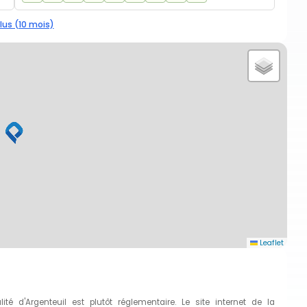
lus (10 mois)
Leaflet
té d'Argenteuil est plutôt réglementaire. Le site internet de la