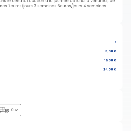
ns le centre. Location à la journée de lundi a vendredi, de
ines 7euros/jours 3 semaines 6euros/jours 4 semaines
1
8,00 €
16,00 €
24,00 €
Suv