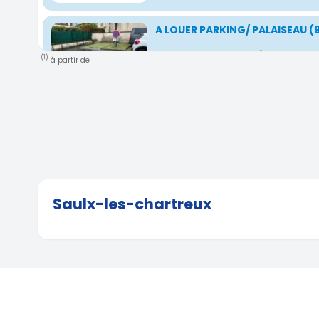
A LOUER PARKING/ PALAISEAU (9
244 Rue de Paris, Palaiseau, Île-de-France, 
(1)
à partir de
3.39 km)
Parking sous-sol proche gare
Massy Palaiseau jour ou mois
1 Rue Jean-François De La Pérouse, 91300 Ma
France
( 3.41 km)
Saulx-les-chartreux
Location parking MASSY (9130
Atlantis
1 Rue de la Pérouse, Massy, Île-de-France, F
km)