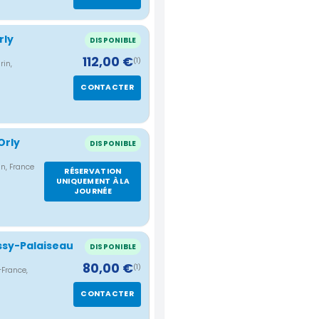
rly
DISPONIBLE
112,00 €
(1)
rin,
CONTACTER
Orly
DISPONIBLE
in, France
RÉSERVATION
UNIQUEMENT À LA
JOURNÉE
ssy-Palaiseau
DISPONIBLE
80,00 €
(1)
-France,
CONTACTER