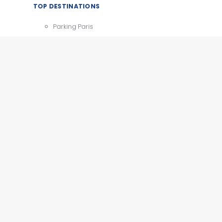
TOP DESTINATIONS
Parking Paris
CDG
Parking Orly
Parking Roissy
Villes
Aéroports
e
Gares
Tourisme
x
e