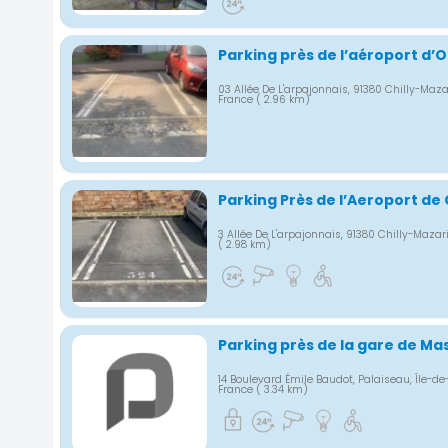
Parking près de l’aéroport d’O
03 Allée De L'arpajonnais, 91380 Chilly-Maza
France
( 2.96 km)
Parking Près de l’Aeroport de 
3 Allée De L'arpajonnais, 91380 Chilly-Mazar
( 2.98 km)
Parking près de la gare de Ma
14 Boulevard Émile Baudot, Palaiseau, Île-de
France
( 3.34 km)