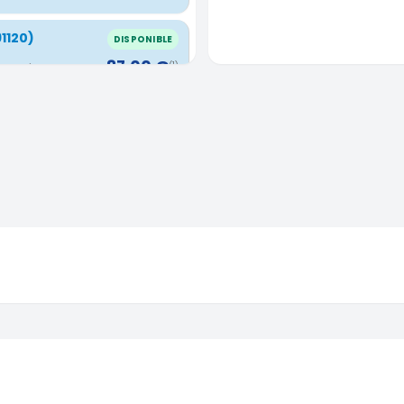
1120)
DISPONIBLE
87,00 €
(1)
France
(
CONTACTER
s RER et TGV
DISPONIBLE
70,00 €
(1)
ssy,
CONTACTER
0) quartier
DISPONIBLE
70,00 €
(1)
rance
( 3.41
CONTACTER