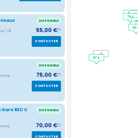
65 €
90
79 €
oteaux
8
DISPONIBLE
70
70
80 
55,00 €
(1)
nce
( 1.18
CONTACTER
- €
87 €
DISPONIBLE
75,00 €
(1)
rance,
CONTACTER
a Gare REC C
DISPONIBLE
70,00 €
(1)
France,
CONTACTER