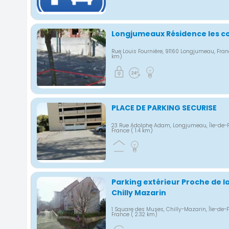
Longjumeaux Résidence les c
Rue Louis Fournière, 91160 Longjumeau, Fra
km)
PLACE DE PARKING SECURISE
23 Rue Adolphe Adam, Longjumeau, Île-de-F
France
( 1.4 km)
Parking extérieur Proche de l
Chilly Mazarin
1 Square des Muses, Chilly-Mazarin, Île-de-
France
( 2.32 km)