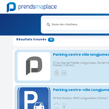
Nouveauté
Nouveauté
Nouveauté
Nouveauté
Nouveauté
Nouveauté
Nouveauté
Nouveauté
Nouveauté
Nouveauté
Nouveauté
Nouveauté
Nouveauté
Nouveauté
Résultats trouvés
16
Parking centre ville longjume
27 bis Rue de l'Yvette, Longjumeau, Île-de-Fr
France
( 1.02 km)
Parking centre-ville Longjum
33 Rue Pasteur, 91160 Longjumeau, France
(