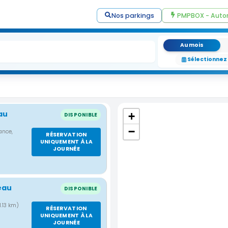
Nos parkings
PMPBOX - Auto
Au mois
Sélectionnez
au
+
DISPONIBLE
−
ance,
RÉSERVATION
UNIQUEMENT À LA
JOURNÉE
eau
DISPONIBLE
 1.13 km)
RÉSERVATION
UNIQUEMENT À LA
JOURNÉE