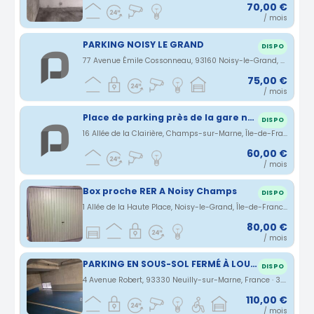
70,00 €
/ mois
PARKING NOISY LE GRAND
DISPO
77 Avenue Émile Cossonneau, 93160 Noisy-le-Grand, France · 3.04 km
75,00 €
/ mois
Place de parking près de la gare noisy
DISPO
16 Allée de la Clairière, Champs-sur-Marne, Île-de-France, France · 3.31 km
60,00 €
/ mois
Box proche RER A Noisy Champs
DISPO
1 Allée de la Haute Place, Noisy-le-Grand, Île-de-France, France · 3.42 km
80,00 €
/ mois
PARKING EN SOUS-SOL FERMÉ À LOUER - NEUILLY-SUR-MARNE
DISPO
4 Avenue Robert, 93330 Neuilly-sur-Marne, France · 3.53 km
110,00 €
/ mois