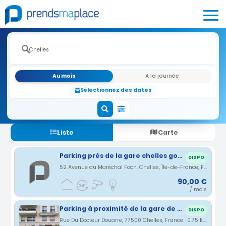
Au mois
A la journée
Sélectionnez des dates
Liste
Carte
Parking près de la gare chelles gournay
DISPO
52 Avenue du Maréchal Foch, Chelles, Île-de-France, France · 0.57 km
90,00 €
/ mois
Parking à proximité de la gare de Chelles 77500
DISPO
Rue Du Docteur Douarre, 77500 Chelles, France · 0.75 km