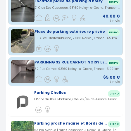
Location place de parking à noisy le grand Mont d'est- proximité immédiate RER A et centre commercial
DISPO
21 Clos Des Cascades, 93160 Noisy-le-Grand, France · 4.4 km
40,00 €
/ mois
Place de parking extérieure privée
DISPO
39 Allée Châteaubriand, 77186 Noisiel, France · 4.5 km
PARKINNG 32 RUE CARNOT NOISY LE GRAND
DISPO
32 Rue Carnot, 93160 Noisy-le-Grand, France · 5.02 km
65,00 €
/ mois
Parking Chelles
DISPO
1 Place du Bois Madame, Chelles, Île-de-France, France · 1.13 km
Parking proche mairie et Bords de Marne à Noisy-le-Grand
DISPO
53 bis Avenue Émile Cossonneau, Noisy-le-Grand, Île-de-France, France · 3.1 km