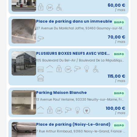
60,00 €
/ mois
Place de parking dans un immeuble
DISPO
27 Avenue Du Maréchal Joffre, 93460 Gournay-sur-Marne, France · 1.41 km
70,00 €
/ mois
PLUSIEURS BOXES NEUFS AVEC VIDEOSURVEILLANCE CHAMPS-SUR-MARNE
DISPO
105 Boulevard Du Bel-Air / Boulevard De La République, 77420 Gournay-sur-Marne, France · 2.24 km
115,00 €
/ mois
Parking Maison Blanche
DISPO
13 Avenue Paul Verlaine, 93330 Neuilly-sur-Marne, France · 2.78 km
100,00 €
/ mois
Place de parking (Noisy-Le-Grand)
DISPO
7 Rue Arthur Rimbaud, 93160 Noisy-le-Grand, France · 2.99 km