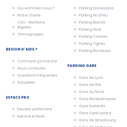
Qui sommes-nous ?
Parking Disneyland
Notre charte
Parking Ile d'Yeu
CGU - Mentions
Parking Biarritz
légales
Parking Nice
Témoignages
Parking Cannes
Parking Tignes
BESOIN D'AIDE ?
Parking Bordeaux
Comment ça marche
PARKING GARE
Nous contacter
Questions fréquentes
Gare de Lyon
Actualités
Gare de l'Est
Gare du Nord
ESPACE PRO
Gare Montparnasse
Gare Austerlitz
Devenir partenaire
Gare Saint Lazard
Espace presse
Gare de Strasbourg