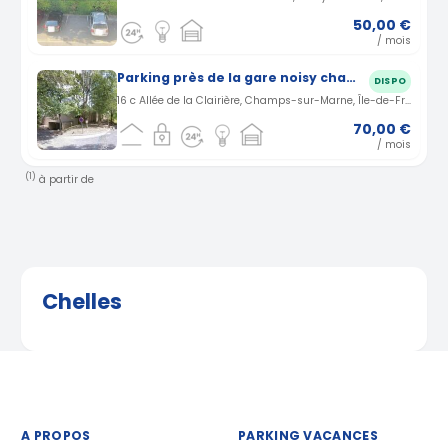
50,00 €
/ mois
Parking près de la gare noisy champs
DISPO
16 c Allée de la Clairière, Champs-sur-Marne, Île-de-France, France · 3.31 km
70,00 €
/ mois
(1)
à partir de
Chelles
A PROPOS
PARKING VACANCES