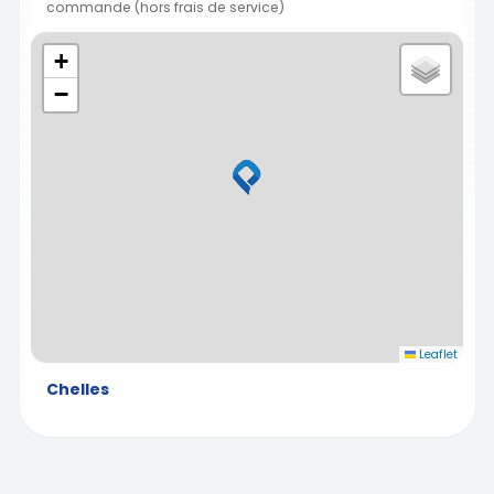
commande (hors frais de service)
+
−
Leaflet
Chelles