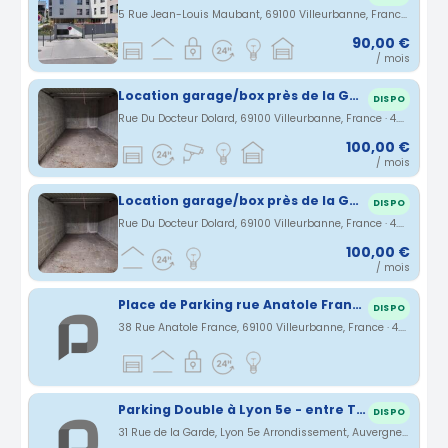
5 Rue Jean-Louis Maubant, 69100 Villeurbanne, France · 4.31 km
90,00 €
/ mois
Location garage/box près de la Gare Part-Dieu
DISPO
Rue Du Docteur Dolard, 69100 Villeurbanne, France · 4.37 km
100,00 €
/ mois
Location garage/box près de la Gare Part-Dieu
DISPO
Rue Du Docteur Dolard, 69100 Villeurbanne, France · 4.37 km
100,00 €
/ mois
Place de Parking rue Anatole France Villeurbanne
DISPO
38 Rue Anatole France, 69100 Villeurbanne, France · 4.77 km
Parking Double à Lyon 5e - entre Tassin et Point du Jour
DISPO
31 Rue de la Garde, Lyon 5e Arrondissement, Auvergne-Rhône-Alpes, France · 4.83 km