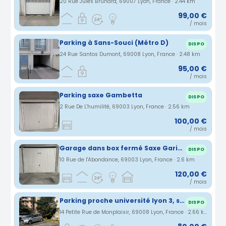
20 Rue Jules Brunard, 69007 Lyon, France · 2.44 km
99,00 €
/ mois
Parking à Sans-Souci (Métro D)
DISPO
24 Rue Santos Dumont, 69008 Lyon, France · 2.48 km
95,00 €
/ mois
Parking saxe Gambetta
DISPO
2 Rue De L'humilité, 69003 Lyon, France · 2.56 km
100,00 €
/ mois
Garage dans box fermé Saxe Garibaldi
DISPO
10 Rue de l'Abondance, 69003 Lyon, France · 2.6 km
120,00 €
/ mois
Parking proche université lyon 3, sans souci, monplaisir
DISPO
14 Petite Rue de Monplaisir, 69008 Lyon, France · 2.66 km