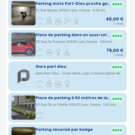
Parking moto Part-Dieu proche gare (n°155)
DISPO
57 Rue Desaix, 69003 Lyon, France · 3.28 km
40,00 €
/ mois
Place de parking dans un sous-sol fermé et sécurisé à LYON 8
DISPO
28 Rue Du Puisard, 69008 Lyon, France · 3.54 km
75,00 €
/ mois
Gare part dieu
DISPO
Gare Part-Dieu - Vivier Merle, Lyon, Circonscription départementale du Rhône, France · 3.61 km
Place de parking à 50 mètres de la Gare de Lyon Part Dieu
DISPO
63 Rue De La Villette, 69003 Lyon, France · 3.62 km
Parking sécurisé par badge
DISPO