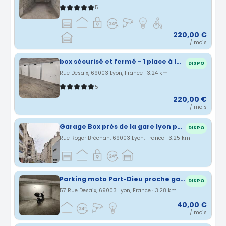
5
220,00 €
/ mois
box sécurisé et fermé - 1 place à louer - GARE PART DIEU
DISPO
Rue Desaix, 69003 Lyon, France · 3.24 km
5
220,00 €
/ mois
Garage Box près de la gare lyon part dieu
DISPO
Rue Roger Bréchan, 69003 Lyon, France · 3.25 km
Parking moto Part-Dieu proche gare (n°154)
DISPO
57 Rue Desaix, 69003 Lyon, France · 3.28 km
40,00 €
/ mois