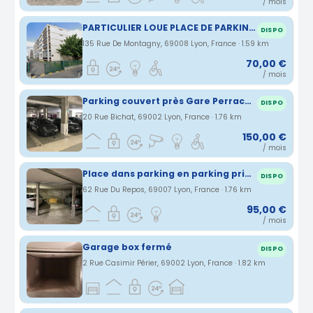
/ mois
PARTICULIER LOUE PLACE DE PARKING DANS RESIDENCE SECURISER 135 RUE DE MONTAGNY 69008
DISPO
135 Rue De Montagny, 69008 Lyon, France · 1.59 km
70,00 €
/ mois
Parking couvert près Gare Perrache / Confluence
DISPO
20 Rue Bichat, 69002 Lyon, France · 1.76 km
150,00 €
/ mois
Place dans parking en parking privé sous terrain Lyon 7°
DISPO
62 Rue Du Repos, 69007 Lyon, France · 1.76 km
95,00 €
/ mois
Garage box fermé
DISPO
2 Rue Casimir Périer, 69002 Lyon, France · 1.82 km