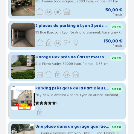
103 Avenue Lacassagne, 69003 Lyon, France · 3.7 km
50,00 €
/ mois
2 places de parking à Lyon 3 près de la gare Part-Dieu
DISPO
113 Rue Baraban, Lyon 3e Arrondissement, Auvergne-Rhône-Alpes, France · 3.76 km
150,00 €
/ mois
Garage Box près de l'arret metro gorge de loup
DISPO
Rue Pierre Audry, 69009 Lyon, France · 3.83 km
Parking près gare de la Part Dieu Lyon
DISPO
76 / 78 Rue Antoine Charial, Lyon 3e Arrondissement, Auvergne-Rhône-Alpes, France · 3.83 km
5
Une place dans un garage quartier gare Part Dieu Lyon
DISPO
50 Avenue Georges Pompidou, 69003 Lyon, France · 3.95 km