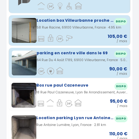
Location box Villeurbanne proche de la Mairie
DISPO
58 Rue Racine, 69100 Villeurbanne, France · 4.95 km
105,00 €
/ mois
parking en centre ville dans le 69
DISPO
64 Rue Du 4 Août 1789, 69100 Villeurbanne, France · 5.01 km
90,00 €
/ mois
Box rue paul Cazeneuve
DISPO
18 Rue Paul Cazeneuve, Lyon 8e Arrondissement, Auvergne-Rhône-Alpes, France · 2.4 km
95,00 €
/ mois
Location parking Lyon rue Antoine Lumière (69)
DISPO
Rue Antoine Lumière, Lyon, France · 2.81 km
110,00 €
/ mois