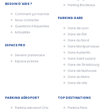
BESOIN D'AIDE ?
Parking Bordeaux
Comment ça marche
PARKING GARE
Nous contacter
Questions fréquentes
Gare de Lyon
Actualités
Gare de l'Est
Gare du Nord
ESPACE PRO
Gare Montparnasse
Gare Austerlitz
Devenir partenaire
Gare Saint Lazard
Espace presse
Gare de Strasbourg
Gare de Mulhouse
Gare du Mans
Gare de Lille
PARKING AÉROPORT
TOP DESTINATIONS
Parking aéroport Orly
Parking Paris