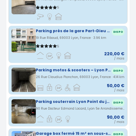
5
Parking près de la gare Part-Dieu Lyon
DISPO
19 Rue Riboud, 69003 Lyon, France · 3.96 km
5
220,00 €
/ mois
Parking motos & scooters – Lyon Part-Dieu Villette
DISPO
26 Rue Claudius Pionchon, 69003 Lyon, France · 4.14 km
50,00 €
/ mois
Parking souterrain Lyon Point du jour/EdLocard
DISPO
90 Rue Docteur Edmond Locard, Lyon 5e Arrondissement, Auvergne-Rhône-Alpes, France · 4.16 km
90,00 €
/ mois
Garage box fermé 15 m² en sous-sol – Villeurbanne (Maubant)
DISPO