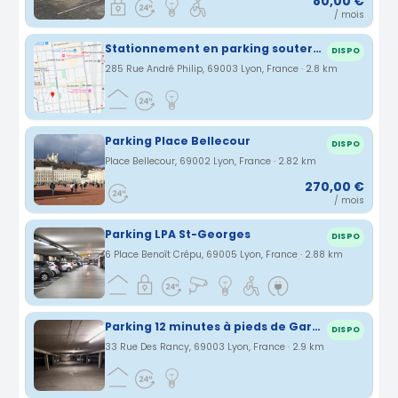
80,00 €
/ mois
Stationnement en parking souterrain - Lyon 3 proche Place Voltaire & Piscine Garibaldi
DISPO
285 Rue André Philip, 69003 Lyon, France · 2.8 km
Parking Place Bellecour
DISPO
Place Bellecour, 69002 Lyon, France · 2.82 km
270,00 €
/ mois
Parking LPA St-Georges
DISPO
6 Place Benoît Crépu, 69005 Lyon, France · 2.88 km
Parking 12 minutes à pieds de Gare Part Dieu (moins si vous marchez vite:)
DISPO
33 Rue Des Rancy, 69003 Lyon, France · 2.9 km