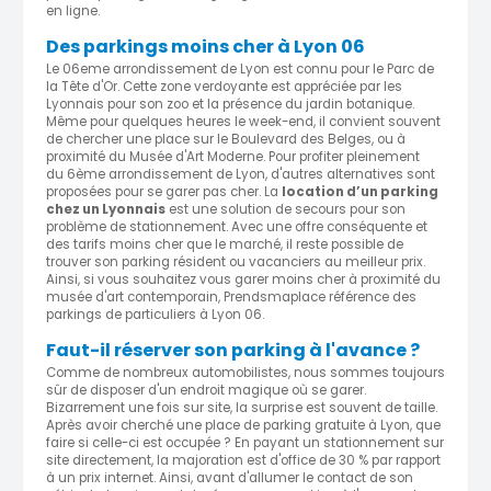
en ligne.
Des parkings moins cher à Lyon 06
Le 06eme arrondissement de Lyon est connu pour le Parc de
la Tête d'Or. Cette zone verdoyante est appréciée par les
Lyonnais pour son zoo et la présence du jardin botanique.
Même pour quelques heures le week-end, il convient souvent
de chercher une place sur le Boulevard des Belges, ou à
proximité du Musée d'Art Moderne. Pour profiter pleinement
du 6ème arrondissement de Lyon, d'autres alternatives sont
proposées pour se garer pas cher. La
location d’un parking
chez un Lyonnais
est une solution de secours pour son
problème de stationnement. Avec une offre conséquente et
des tarifs moins cher que le marché, il reste possible de
trouver son parking résident ou vacanciers au meilleur prix.
Ainsi, si vous souhaitez vous garer moins cher à proximité du
musée d'art contemporain, Prendsmaplace référence des
parkings de particuliers à Lyon 06.
Faut-il réserver son parking à l'avance ?
Comme de nombreux automobilistes, nous sommes toujours
sûr de disposer d'un endroit magique où se garer.
Bizarrement une fois sur site, la surprise est souvent de taille.
Après avoir cherché une place de parking gratuite à Lyon, que
faire si celle-ci est occupée ? En payant un stationnement sur
site directement, la majoration est d'office de 30 % par rapport
à un prix internet. Ainsi, avant d'allumer le contact de son