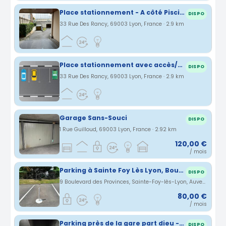
Place stationnement - A côté Piscine Garibaldi - Part dieu
DISPO
33 Rue Des Rancy, 69003 Lyon, France · 2.9 km
Place stationnement avec accès/bip - Quartier Part dieu Piscine Garibaldi
DISPO
33 Rue Des Rancy, 69003 Lyon, France · 2.9 km
Garage Sans-Souci
DISPO
1 Rue Guilloud, 69003 Lyon, France · 2.92 km
120,00 €
/ mois
Parking à Sainte Foy Lès Lyon, Boulevard des provinces
DISPO
9 Boulevard des Provinces, Sainte-Foy-lès-Lyon, Auvergne-Rhône-Alpes, France · 3.02 km
80,00 €
/ mois
Parking près de la gare part dieu - Lyon 3eme
DISPO