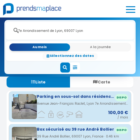
Au mois
A la journée
Sélectionnez des dates
Liste
Carte
Parking en sous-sol dans résidence sécurisée neuve Lyon 7
DISPO
Avenue Jean-François Raclet, Lyon 7e Arrondissement, Auvergne-Rhône-Alpes, France · 0.38 km
100,00 €
/ mois
Box sécurisé au 39 rue André Bollier
DISPO
39 Rue André Bollier, 69007 Lyon, France · 0.46 km