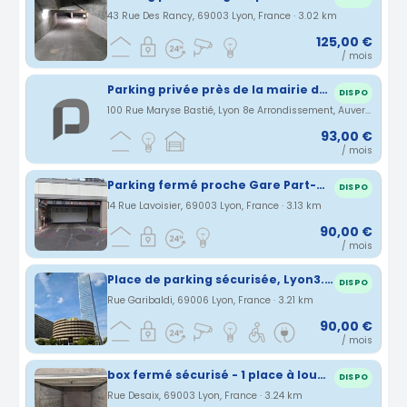
43 Rue Des Rancy, 69003 Lyon, France · 3.02 km
125,00 €
/ mois
Parking privée près de la mairie du 8ème
DISPO
100 Rue Maryse Bastié, Lyon 8e Arrondissement, Auvergne-Rhône-Alpes, France · 3.06 km
93,00 €
/ mois
Parking fermé proche Gare Part-Dieu Lyon 3
DISPO
14 Rue Lavoisier, 69003 Lyon, France · 3.13 km
90,00 €
/ mois
Place de parking sécurisée, Lyon3. Halles P.Bocuse
DISPO
Rue Garibaldi, 69006 Lyon, France · 3.21 km
90,00 €
/ mois
box fermé sécurisé - 1 place à louer - GARE PART DIEU
DISPO
Rue Desaix, 69003 Lyon, France · 3.24 km