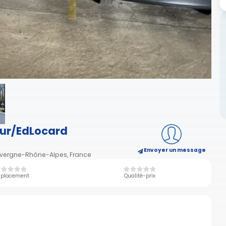
jour/EdLocard
Envoyer un message
uvergne-Rhône-Alpes, France
placement
Qualité-prix