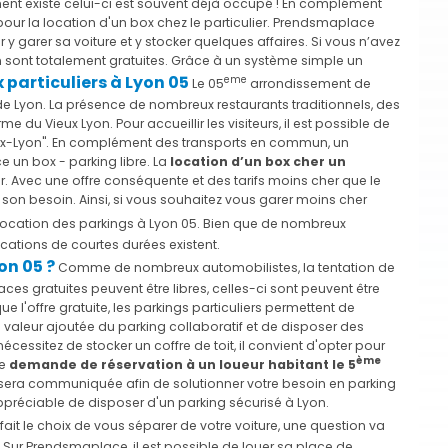
ment existe celui-ci est souvent déjà occupé ! En complément
 pour la location d'un box chez le particulier. Prendsmaplace
y garer sa voiture et y stocker quelques affaires. Si vous n’avez
on sont totalement gratuites. Grâce à un système simple un
 particuliers à Lyon 05
eme
Le 05
arrondissement de
e de Lyon. La présence de nombreux restaurants traditionnels, des
u Vieux Lyon. Pour accueillir les visiteurs, il est possible de
Vieux-Lyon". En complément des transports en commun, un
 un box - parking libre. La
location d’un box cher un
r. Avec une offre conséquente et des tarifs moins cher que le
 son besoin. Ainsi, si vous souhaitez vous garer moins cher
location des parkings à Lyon 05. Bien que de nombreux
cations de courtes durées existent.
on 05 ?
Comme de nombreux automobilistes, la tentation de
ces gratuites peuvent être libres, celles-ci sont peuvent être
ue l'offre gratuite, les parkings particuliers permettent de
e valeur ajoutée du parking collaboratif et de disposer des
ssitez de stocker un coffre de toit, il convient d'opter pour
ème
ne
demande de réservation à un loueur habitant le 5
 sera communiquée afin de solutionner votre besoin en parking
t appréciable de disposer d'un parking sécurisé à Lyon.
fait le choix de vous séparer de votre voiture, une question va
 ? Sur Prendsmaplace, il est possible de louer sa place de