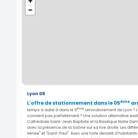
+
−
Lyon 05
ème
L'offre de stationnement dans le 05
ar
ème
temps à autre à dans le 5
arrondissement de Lyon ? L
convient pas parfaitement ? Une solution alternative ex
Cathédrale Saint-Jean Baptiste et la Basilique Notre Dame
avec la présence de la Saône sur sa rive droite. Les diffé
Irénée" et "Saint-Paul". Avec une forte densité d'habitan