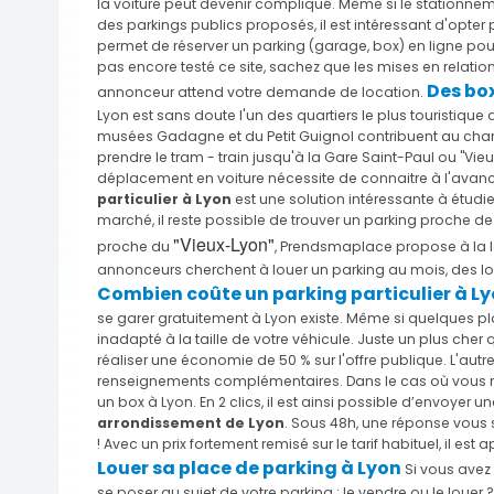
la voiture peut devenir compliqué. Même si le stationne
des parkings publics proposés, il est intéressant d'opter
permet de réserver un parking (garage, box) en ligne pour 
pas encore testé ce site, sachez que les mises en relati
Des box
annonceur attend votre demande de location.
Lyon est sans doute l'un des quartiers le plus touristiqu
musées Gadagne et du Petit Guignol contribuent au charme d
prendre le tram - train jusqu'à la Gare Saint-Paul ou "
déplacement en voiture nécessite de connaitre à l'avance
particulier à Lyon
est une solution intéressante à étudie
marché, il reste possible de trouver un parking proche de
"Vieux-Lyon"
proche du
, Prendsmaplace propose à la 
annonceurs cherchent à louer un parking au mois, des lo
Combien coûte un parking particulier à Ly
se garer gratuitement à Lyon existe. Même si quelques pla
inadapté à la taille de votre véhicule. Juste un plus cher q
réaliser une économie de 50 % sur l'offre publique. L'autr
renseignements complémentaires. Dans le cas où vous néce
un box à Lyon. En 2 clics, il est ainsi possible d’envoyer u
arrondissement de Lyon
. Sous 48h, une réponse vous
! Avec un prix fortement remisé sur le tarif habituel, il es
Louer sa place de parking à Lyon
Si vous avez 
se poser au sujet de votre parking : le vendre ou le louer