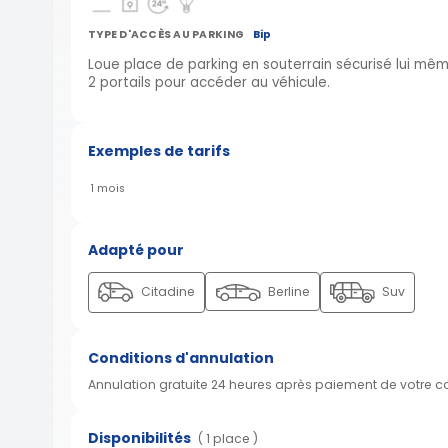
TYPE D'ACCÈS AU PARKING
Bip
Loue place de parking en souterrain sécurisé lui mê
2 portails pour accéder au véhicule.
Exemples de tarifs
1 mois
Adapté pour
Citadine
Berline
Suv
Conditions d'annulation
Annulation gratuite 24 heures après paiement de votre 
Disponibilités
( 1 place )