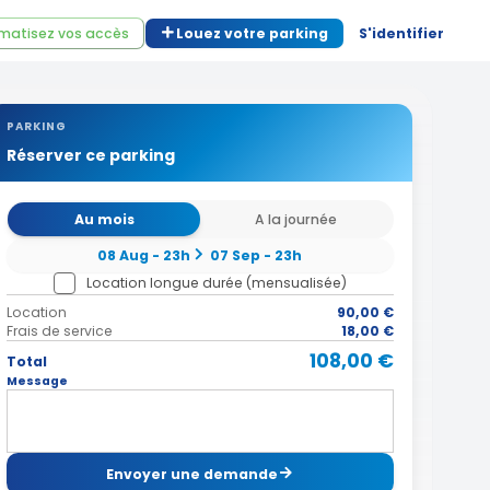
matisez vos accès
Louez votre parking
S'identifier
PARKING
Réserver ce parking
Au mois
A la journée
08 Aug - 23h
07 Sep - 23h
Location longue durée (mensualisée)
Location
90,00 €
Frais de service
18,00 €
108,00 €
Total
Message
Envoyer une demande