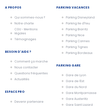
A PROPOS
PARKING VACANCES
Qui sommes-nous ?
Parking Disneyland
Notre charte
Parking Ile d'Yeu
CGU - Mentions
Parking Biarritz
légales
Parking Nice
Témoignages
Parking Cannes
Parking Tignes
BESOIN D'AIDE ?
Parking Bordeaux
Comment ça marche
PARKING GARE
Nous contacter
Questions fréquentes
Gare de Lyon
Actualités
Gare de l'Est
Gare du Nord
ESPACE PRO
Gare Montparnasse
Gare Austerlitz
Devenir partenaire
Gare Saint Lazard