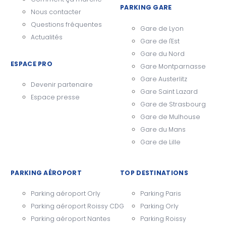
PARKING GARE
Nous contacter
Questions fréquentes
Gare de Lyon
Actualités
Gare de l'Est
Gare du Nord
ESPACE PRO
Gare Montparnasse
Gare Austerlitz
Devenir partenaire
Gare Saint Lazard
Espace presse
Gare de Strasbourg
Gare de Mulhouse
Gare du Mans
Gare de Lille
PARKING AÉROPORT
TOP DESTINATIONS
Parking aéroport Orly
Parking Paris
Parking aéroport Roissy CDG
Parking Orly
Parking aéroport Nantes
Parking Roissy