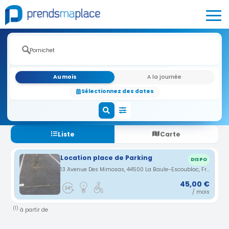
Au mois
A la journée
Sélectionnez des dates
Liste
Carte
Location place de Parking
DISPO
13 Avenue Des Mimosas, 44500 La Baule-Escoublac, France · 3.88 km
45,00 €
/ mois
(1)
à partir de