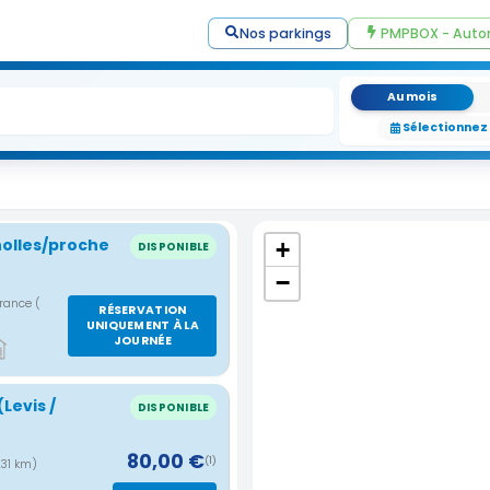
Nos parkings
PMPBOX - Auto
Au mois
Sélectionnez
nolles/proche
+
DISPONIBLE
−
France
(
RÉSERVATION
UNIQUEMENT À LA
JOURNÉE
Levis /
DISPONIBLE
80,00 €
(1)
.31 km)