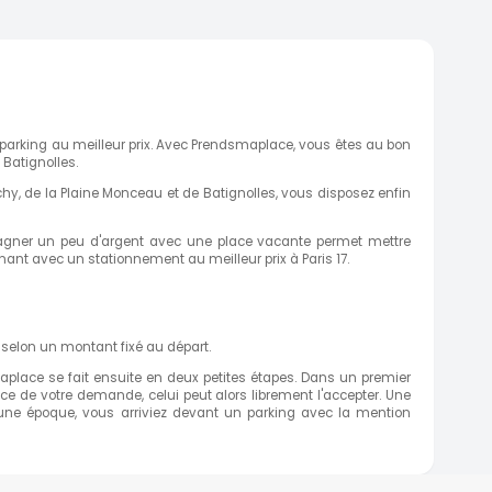
 parking au meilleur prix. Avec Prendsmaplace, vous êtes au bon
 Batignolles.
hy, de la Plaine Monceau et de Batignolles, vous disposez enfin
t de gagner un peu d'argent avec une place vacante permet mettre
nant avec un stationnement au meilleur prix à Paris 17.
t selon un montant fixé au départ.
dsmaplace se fait ensuite en deux petites étapes. Dans un premier
nce de votre demande, celui peut alors librement l'accepter. Une
 à une époque, vous arriviez devant un parking avec la mention