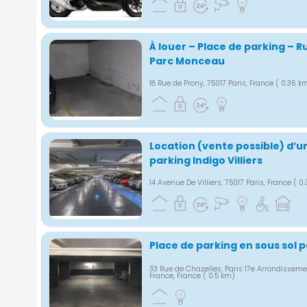
À louer – Place de parking – R
Parc Monceau
18 Rue de Prony, 75017 Paris, France
( 0.36 k
Location (vente possible) d’u
parking Indigo Villiers
14 Avenue De Villiers, 75017 Paris, France
( 0
Place de parking en sous sol
33 Rue de Chazelles, Paris 17e Arrondissemen
France, France
( 0.5 km)