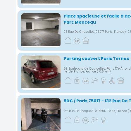
Place spacieuse et facile d'a
Parc Monceau
25 Rue De Chazelles, 75017 Paris, France
( 0
Parking couvert Paris Ternes
89 Boulevard de Courcelles, Paris 17e Arron
Île-de-France, France
( 0.6 km)
90€ / Paris 75017 - 132 Rue De
132 Rue De Tocqueville, 75017 Paris, France
( 