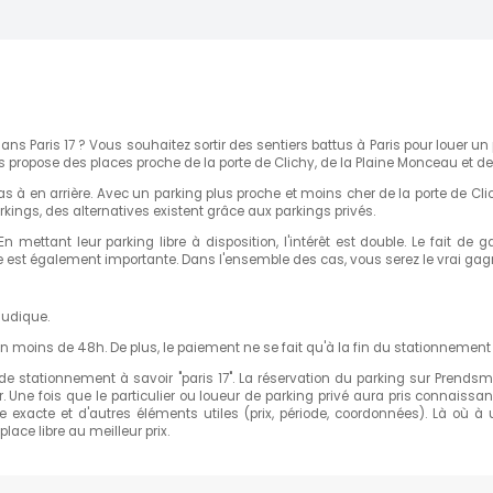
DISPONIBLE
190,00 €
(1)
m)
CONTACTER
s Paris 17 ? Vous souhaitez sortir des sentiers battus à Paris pour louer un
ers propose des places proche de la porte de Clichy, de la Plaine Monceau et de
Rue de Naples
 à en arrière. Avec un parking plus proche et moins cher de la porte de Clic
DISPONIBLE
kings, des alternatives existent grâce aux parkings privés.
s 24/24
ux. En mettant leur parking libre à disposition, l'intérêt est double. Le fai
200,00 €
(1)
 km)
ice est également importante. Dans l'ensemble des cas, vous serez le vrai gag
CONTACTER
ludique.
 en moins de 48h. De plus, le paiement ne se fait qu'à la fin du stationnemen
N
DISPONIBLE
lieu de stationnement à savoir "paris 17". La réservation du parking sur Pren
250,00 €
(1)
km)
 Une fois que le particulier ou loueur de parking privé aura pris connaissa
esse exacte et d'autres éléments utiles (prix, période, coordonnées). Là où
CONTACTER
ace libre au meilleur prix.