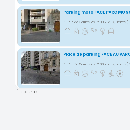
Parking moto FACE PARC MON
65 Rue de Courcelles, 75008 Paris, France
( 
Place de parking FACE AU PA
65 Rue De Courcelles, 75008 Paris, France
( 
(1)
à partir de
PARKING pres de parc moncea
courcelles
61 Rue De Courcelles, 75008 巴黎, 法国
( 0.77