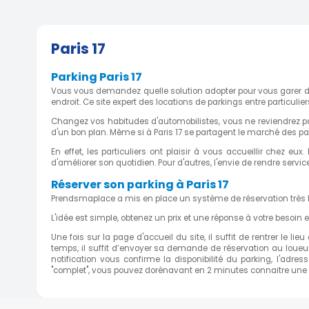
Parking sécurisé Villiers
Rue De Naples, 75008 Paris, France
( 0.78 k
Paris 17
Parking Paris 17
Vous vous demandez quelle solution adopter pour vous garer dan
endroit. Ce site expert des locations de parkings entre particuli
Parking sécurisé en sous-sol 
Changez vos habitudes d'automobilistes, vous ne reviendrez pas
d'un bon plan. Même si à Paris 17 se partagent le marché des par
quartier Villiers / Europe accè
En effet, les particuliers ont plaisir à vous accueillir chez e
20 Rue De Naples, 75008 Paris, France
( 0.81
d'améliorer son quotidien. Pour d'autres, l'envie de rendre serv
Réserver son parking à Paris 17
Prendsmaplace a mis en place un système de réservation très 
L'idée est simple, obtenez un prix et une réponse à votre besoin
PLACE DE PARKING RUE TEHERA
Une fois sur la page d'accueil du site, il suffit de rentrer le 
Rue de Téhéran, 75008 Paris, France
( 0.82 
temps, il suffit d’envoyer sa demande de réservation au loueur.
notification vous confirme la disponibilité du parking, l'adr
"complet", vous pouvez dorénavant en 2 minutes connaitre une pl