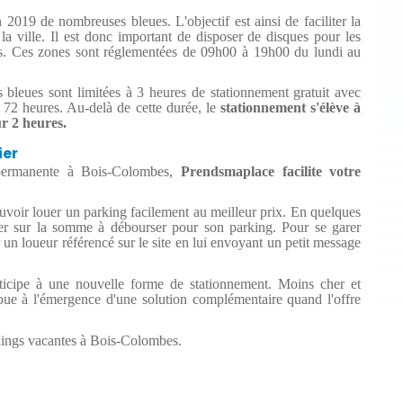
019 de nombreuses bleues. L'objectif est ainsi de faciliter la
a ville. Il est donc important de disposer de disques pour les
ts. Ces zones sont réglementées de 09h00 à 19h00 du lundi au
 bleues sont limitées à 3 heures de stationnement gratuit avec
t 72 heures. Au-delà de cette durée, le
stationnement s'élève à
r 2 heures.
ier
 permanente à Bois-Colombes,
Prendsmaplace facilite votre
pouvoir louer un parking facilement au meilleur prix. En quelques
oger sur la somme à débourser pour son parking. Pour se garer
ter un loueur référencé sur le site en lui envoyant un petit message
rticipe à une nouvelle forme de stationnement. Moins cher et
ribue à l'émergence d'une solution complémentaire quand l'offre
kings vacantes à Bois-Colombes.