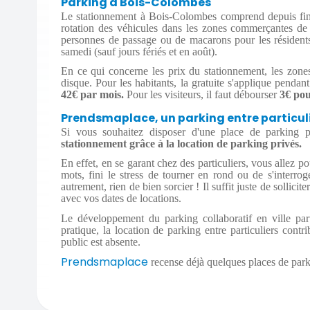
Parking à Bois-Colombes
Le stationnement à Bois-Colombes comprend depuis fin 2
rotation des véhicules dans les zones commerçantes de l
personnes de passage ou de macarons pour les résiden
samedi (sauf jours fériés et en août).
En ce qui concerne les prix du stationnement, les zones
disque. Pour les habitants, la gratuite s'applique pendan
42€ par mois.
Pour les visiteurs, il faut débourser
3€ pou
Prendsmaplace, un parking entre particul
Si vous souhaitez disposer d'une place de parking
stationnement grâce à la location de parking privés.
En effet, en se garant chez des particuliers, vous allez 
mots, fini le stress de tourner en rond ou de s'interr
autrement, rien de bien sorcier ! Il suffit juste de sollici
avec vos dates de locations.
Le développement du parking collaboratif en ville pa
pratique, la location de parking entre particuliers cont
public est absente.
Prendsmaplace
recense déjà quelques places de par