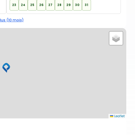
23
24
25
26
27
28
29
30
31
lus (10 mois)
Leaflet