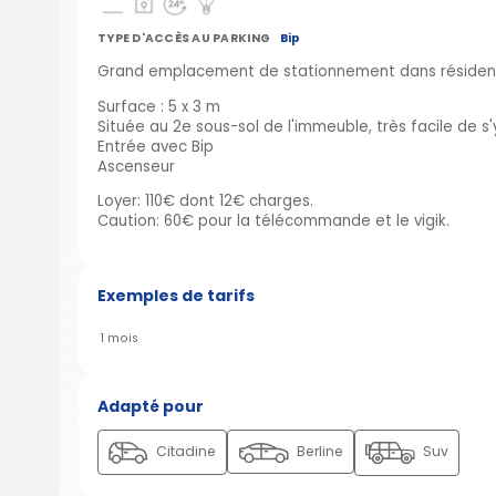
TYPE D'ACCÈS AU PARKING
Bip
Grand emplacement de stationnement dans résidence
Surface : 5 x 3 m
Située au 2e sous-sol de l'immeuble, très facile de s'
Entrée avec Bip
Ascenseur
Loyer: 110€ dont 12€ charges.
Caution: 60€ pour la télécommande et le vigik.
Exemples de tarifs
1 mois
Adapté pour
Citadine
Berline
Suv