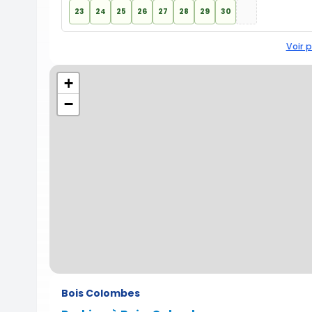
23
24
25
26
27
28
29
30
Voir p
+
−
Bois Colombes