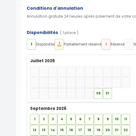
Conditions d'annulation
Annulation gratuite 24 heures après paiement de votre 
Disponibilités
( 1 place )
1
1
Disponible
Partiellement réservé
Réservé
N
1
2/3
Juillet 2026
30
31
Septembre 2026
1
2
3
4
5
6
7
8
9
10
11
12
13
14
15
16
17
18
19
20
21
22