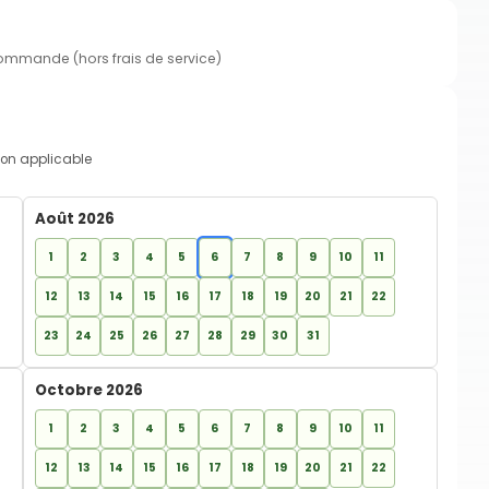
commande (hors frais de service)
on applicable
Août 2026
1
2
3
4
5
6
7
8
9
10
11
12
13
14
15
16
17
18
19
20
21
22
23
24
25
26
27
28
29
30
31
Octobre 2026
1
2
3
4
5
6
7
8
9
10
11
12
13
14
15
16
17
18
19
20
21
22