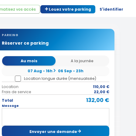
matisez vos accès
Louez votre parking
S'identifier
PARKING
Réserver ce parking
Au mois
A la journée
07 Aug - 16h
06 Sep - 23h
Location longue durée (mensualisée)
Location
110,00 €
Frais de service
22,00 €
132,00 €
Total
Message
Envoyer une demande