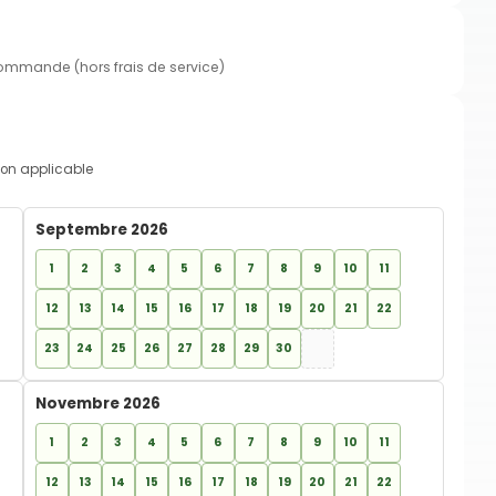
commande (hors frais de service)
on applicable
Septembre 2026
1
2
3
4
5
6
7
8
9
10
11
12
13
14
15
16
17
18
19
20
21
22
23
24
25
26
27
28
29
30
Novembre 2026
1
2
3
4
5
6
7
8
9
10
11
12
13
14
15
16
17
18
19
20
21
22