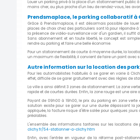
Louer un parking privé à la place d'un stationnement public
moins cher, au plus proche d'un lieu de rendez-vous, les av
Prendsmaplace, le parking collaboratif à
Grâce à Prendsmaplace, il est désormais possible de louer
places de choix chez des particuliers sont là pour répondre 
la présence de vidéo-surveillance voir d'un gardien, il suffit 
Sans abonnement et en toute liberté, le concept est simpl
rendre au parking et faire une belle économie.
Pour un stationnement de courte à moyenne durée, la locatio
un maximum de flexibilité, il convient de faire un point avec s
Autre information sur la location des par
Pour les automobilistes habitués à se garer en voirie à Clic
effet, difficile de se garer gratuitement avec des règles de st
La ville a ainsi définit 3 zones de stationnement. La zone ve
rapide et de courtes durées. Enfin, la zone rouge est une aire o
Payant de 09h00 à 19h00, le prix du parking en zone verte
solution existe pour se garer sur une durée dépassant la jo
appliquée, la facture risque d'être salée pour quelques jour
préalables.
L'ensemble des informations tarifaires sur les locations de
clichy.fr/54-stationner-a-clichy.htm
Enfin, avec l'entrée en vigueur de la réforme post-station