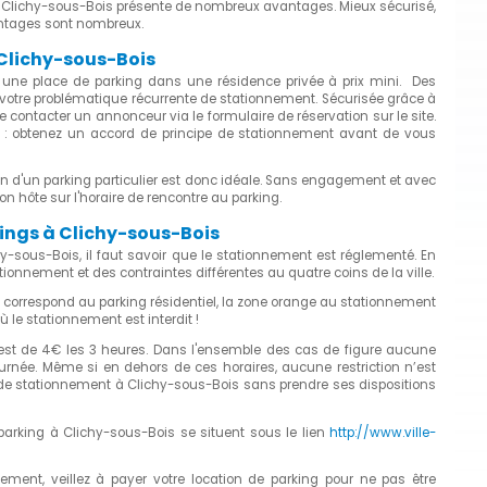
 à Clichy-sous-Bois présente de nombreux avantages. Mieux sécurisé,
antages sont nombreux.
 Clichy-sous-Bois
 une place de parking dans une résidence privée à prix mini. Des
à votre problématique récurrente de stationnement. Sécurisée grâce à
de contacter un annonceur via le formulaire de réservation sur le site.
e : obtenez un accord de principe de stationnement avant de vous
n d'un parking particulier est donc idéale. Sans engagement et avec
on hôte sur l'horaire de rencontre au parking.
kings à Clichy-sous-Bois
hy-sous-Bois, il faut savoir que le stationnement est réglementé. En
ationnement et des contraintes différentes au quatre coins de la ville.
rte correspond au parking résidentiel, la zone orange au stationnement
ù le stationnement est interdit !
 est de 4€ les 3 heures. Dans l'ensemble des cas de figure aucune
urnée. Même si en dehors de ces horaires, aucune restriction n’est
s de stationnement à Clichy-sous-Bois sans prendre ses dispositions
 parking à Clichy-sous-Bois se situent sous le lien
http://www.ville-
nement, veillez à payer votre location de parking pour ne pas être