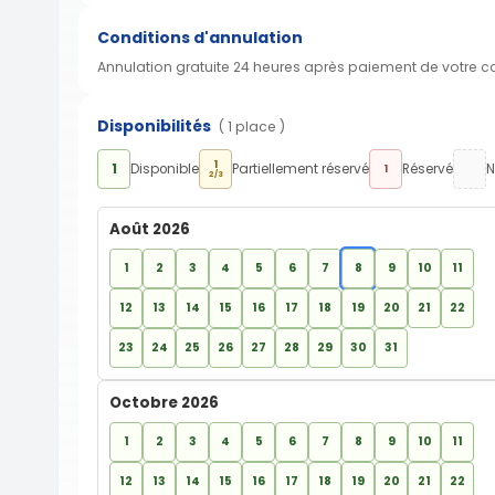
Conditions d'annulation
Annulation gratuite 24 heures après paiement de votre 
Disponibilités
( 1 place )
1
1
Disponible
Partiellement réservé
Réservé
N
1
2/3
Août 2026
1
2
3
4
5
6
7
8
9
10
11
12
13
14
15
16
17
18
19
20
21
22
23
24
25
26
27
28
29
30
31
Octobre 2026
1
2
3
4
5
6
7
8
9
10
11
12
13
14
15
16
17
18
19
20
21
22