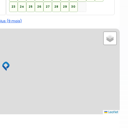
23
24
25
26
27
28
29
30
plus (9 mois)
Leaflet