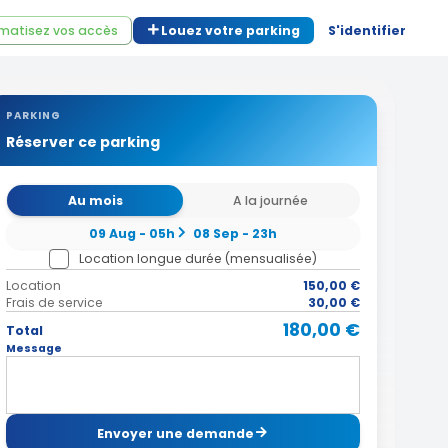
matisez vos accès
Louez votre parking
S'identifier
PARKING
Réserver ce parking
Au mois
A la journée
09 Aug - 05h
08 Sep - 23h
Location longue durée (mensualisée)
Location
150,00 €
Frais de service
30,00 €
180,00 €
Total
Message
Envoyer une demande