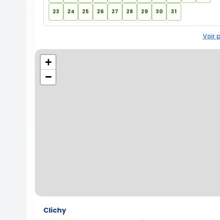
23
24
25
26
27
28
29
30
31
Voir 
+
−
Clichy