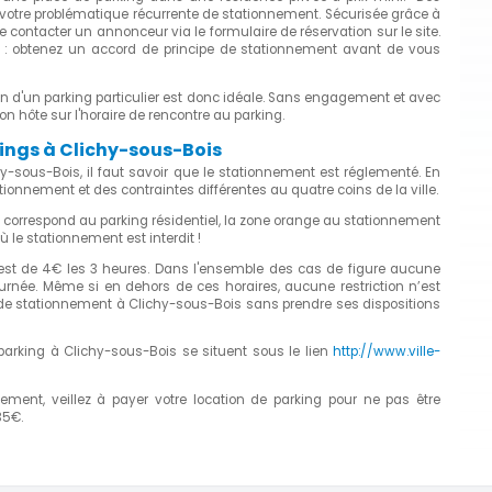
à votre problématique récurrente de stationnement. Sécurisée grâce à
de contacter un annonceur via le formulaire de réservation sur le site.
e : obtenez un accord de principe de stationnement avant de vous
n d'un parking particulier est donc idéale. Sans engagement et avec
on hôte sur l'horaire de rencontre au parking.
kings à Clichy-sous-Bois
hy-sous-Bois, il faut savoir que le stationnement est réglementé. En
ationnement et des contraintes différentes au quatre coins de la ville.
rte correspond au parking résidentiel, la zone orange au stationnement
ù le stationnement est interdit !
 est de 4€ les 3 heures. Dans l'ensemble des cas de figure aucune
urnée. Même si en dehors de ces horaires, aucune restriction n’est
s de stationnement à Clichy-sous-Bois sans prendre ses dispositions
 parking à Clichy-sous-Bois se situent sous le lien
http://www.ville-
nement, veillez à payer votre location de parking pour ne pas être
35€.