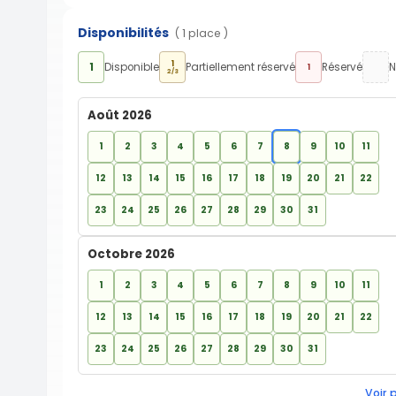
Disponibilités
( 1 place )
1
1
Disponible
Partiellement réservé
Réservé
N
1
2/3
Août 2026
1
2
3
4
5
6
7
8
9
10
11
12
13
14
15
16
17
18
19
20
21
22
23
24
25
26
27
28
29
30
31
Octobre 2026
1
2
3
4
5
6
7
8
9
10
11
12
13
14
15
16
17
18
19
20
21
22
23
24
25
26
27
28
29
30
31
Voir 