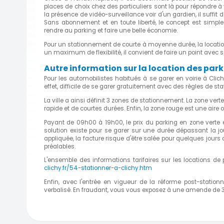
places de choix chez des particuliers sont là pour répondre 
la présence de vidéo-surveillance voir d'un gardien, il suffit 
Sans abonnement et en toute liberté, le concept est simpl
rendre au parking et faire une belle économie.
Pour un stationnement de courte à moyenne durée, la locatio
un maximum de flexibilité, il convient de faire un point avec s
Autre information sur la location des par
Pour les automobilistes habitués à se garer en voirie à Clic
effet, difficile de se garer gratuitement avec des règles de st
La ville a ainsi définit 3 zones de stationnement. La zone ve
rapide et de courtes durées. Enfin, la zone rouge est une aire o
Payant de 09h00 à 19h00, le prix du parking en zone verte
solution existe pour se garer sur une durée dépassant la jo
appliquée, la facture risque d'être salée pour quelques jour
préalables.
L'ensemble des informations tarifaires sur les locations de
clichy.fr/54-stationner-a-clichy.htm
Enfin, avec l'entrée en vigueur de la réforme post-station
verbalisé. En fraudant, vous vous exposez à une amende de 