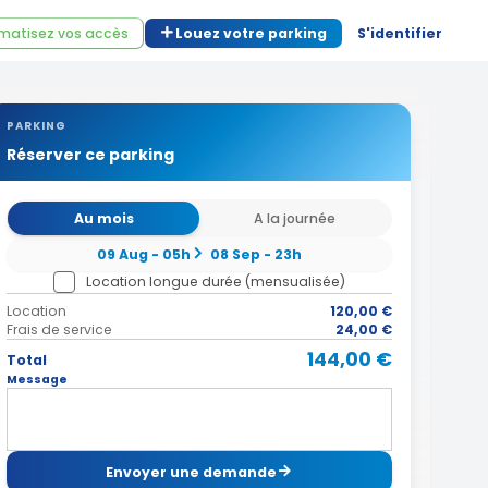
matisez vos accès
Louez votre parking
S'identifier
PARKING
Réserver ce parking
Au mois
A la journée
09 Aug - 05h
08 Sep - 23h
Location longue durée (mensualisée)
Location
120,00 €
Frais de service
24,00 €
144,00 €
Total
Message
Envoyer une demande