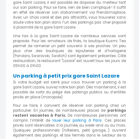
gare Saint Lazare, il est possible de disposer du meilleur tarif
sur son parking. Pour se faire, rien de bien compliqué ! Il suffit
en effet de réserver son stationnement via Prendsmaplace.
Avec un choix varié et des prix attractifs, vous trouverez sans
doute votre bon plan dans l’un des parkings pas cher proposé
à proximité de la gare Saint Lazare.
Une fois à la gare Saint-Lazare de nombreux services sont
proposés. Pour les amateurs de thés, la boutique Kusmi Tea
permet de ramener un petit souvenir à ses proches. Un peu
plus cher des boutiques de bijouteries et d’horlogerie
(Pandaro, Swarovski, Swatch) sont également présentes. Côté
restauration, le restaurant "Lazare" est ouvert tous les jours de
05h00 à 01h00.
Un parking à petit prix gare Saint Lazare
Si votre budget est serré pour vous trouver un parking à la
gare Saint Lazare, suivez notre bon plan. Dès maintenant, il est
possible de sortir du piège des parkings publics ou d’entités
privés en place (monopole).
Pour se faire, il convient de réserver son parking chez un
particulier. En journée, de nombreuses places de
parkings
restent vacantes à Paris.
De nombreuses personnes ont
compris l’intérêt de
louer leur parking à Paris
. Ces places
privés sont réservables à la journée, au week-end ou au mois.
Quelques professionnels (hôteliers, petit garage,…) ouvrent
également des parkings et box fermés dans le secteur de la