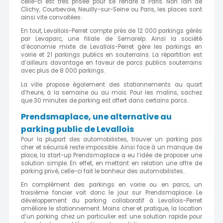
celle-ci est très prisée pour se rendre à Paris. Non loin de
Clichy, Courbevoie, Neuilly-sur-Seine ou Paris, les places sont
ainsi vite convoitées.
En tout, Levallois-Perret compte près de 12 000 parkings gérés
par Levaparc, une filiale de Semarelp. Ainsi la société
d’économie mixte de Levallois-Perret gère les parkings en
voirie et 21 parkings publics en souterrains. La répartition est
d’ailleurs davantage en faveur de parcs publics souterrains
avec plus de 8 000 parkings.
La ville propose également des stationnements au quart
d‘heure, à la semaine ou au mois. Pour les malins, sachez
que 30 minutes de parking est offert dans certains parcs.
Prendsmaplace, une alternative au
parking public de Levallois
Pour la plupart des automobilistes, trouver un parking pas
cher et sécurisé reste impossible. Ainsi face à un manque de
place, la start-up Prendsmaplace a eu l’idée de proposer une
solution simple. En effet, en mettant en relation une offre de
parking privé, celle-ci fait le bonheur des automobilistes.
En complément des parkings en voirie ou en parcs, un
troisième foncier voit donc le jour sur Prendsmaplace. Le
développement du parking collaboratif à Levallois-Perret
améliore le stationnement. Moins cher et pratique, la location
d’un parking chez un particulier est une solution rapide pour