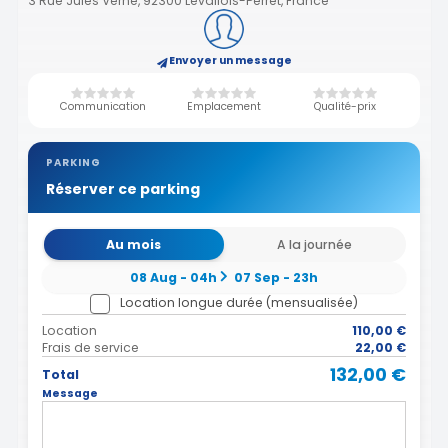
3 Rue Jules Verne, 92300 Levallois-Perret, France
Envoyer un message
Communication
Emplacement
Qualité-prix
PARKING
Réserver ce parking
Au mois
A la journée
08 Aug - 04h
07 Sep - 23h
Location longue durée (mensualisée)
Location
110,00 €
Frais de service
22,00 €
132,00 €
Total
Message