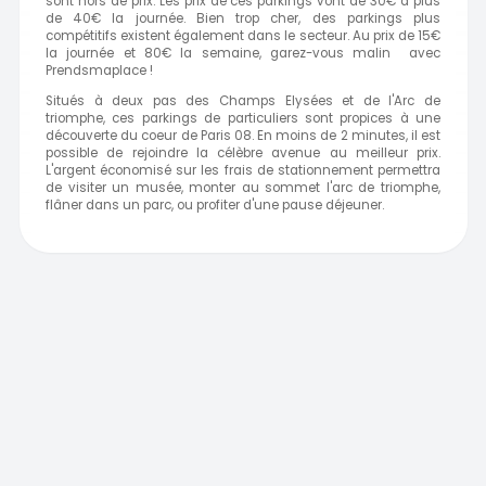
sont hors de prix. Les prix de ces parkings vont de 30€ à plus
de 40€ la journée. Bien trop cher, des parkings plus
compétitifs existent également dans le secteur. Au prix de 15€
la journée et 80€ la semaine, garez-vous malin avec
Prendsmaplace !
Situés à deux pas des Champs Elysées et de l'Arc de
triomphe, ces parkings de particuliers sont propices à une
découverte du coeur de Paris 08. En moins de 2 minutes, il est
possible de rejoindre la célèbre avenue au meilleur prix.
L'argent économisé sur les frais de stationnement permettra
de visiter un musée, monter au sommet l'arc de triomphe,
flâner dans un parc, ou profiter d'une pause déjeuner.