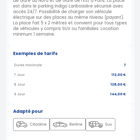
de Gare du Nord et de Gare de l'Est à Paris. La place
est dans le parking Indigo Lariboisière sécurisé avec
accès 24/7. Possibilité de charger son véhicule
électrique sur des places au même niveau (payant).
La place fait 5 x 2 mètres et convient pour tous types
de véhicules y compris SUV ou familiales. Location
minimum 1 semaine.
Exemples de tarifs
Durée minimale
7
7 Jour
112,00 €
8 Jour
128,00 €
9 Jour
144,00 €
Adapté pour
Citadine
Berline
Suv