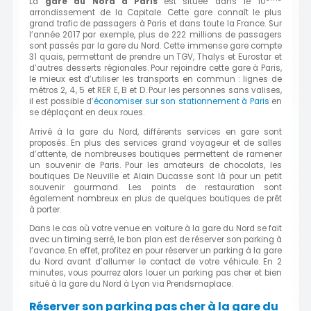
La
gare d
u Nord à Paris
est
située dans le 10
arrondissement de la Capitale. Cette gare connaît le plus
grand trafic de passagers à Paris et dans toute la France. Sur
l’année 2017 par exemple, plus de 222 millions de passagers
sont passés par la gare du Nord. Cette immense gare compte
31 quais, permettant de prendre un TGV, Thalys et Eurostar et
d’autres desserts régionales. Pour rejoindre cette gare à Paris,
le mieux est d’utiliser les transports en commun : lignes de
métros 2, 4, 5 et RER E, B et D. Pour les personnes sans valises,
il est possible d’
économiser sur son stationnement à Paris
en
se déplaçant en deux roues.
Arrivé à la gare du Nord, différents services en gare sont
proposés. En plus des services grand voyageur et de salles
d’attente, de nombreuses boutiques permettent de ramener
un souvenir de Paris. Pour les amateurs de chocolats, les
boutiques De Neuville et Alain Ducasse sont là pour un petit
souvenir gourmand. Les points de restauration sont
également nombreux en plus de quelques boutiques de prêt
à porter.
Dans le cas où votre venue en voiture à la gare du Nord se fait
avec un timing serré, le bon plan est de réserver son parking à
l’avance. En effet, profitez en pour réserver un parking à la gare
du Nord avant d’allumer le contact de votre véhicule. En 2
minutes, vous pourrez alors louer un parking pas cher et bien
situé à la gare du Nord à Lyon via Prendsmaplace.
Réserver son parking pas cher à la gare du