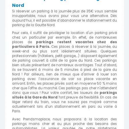
Nord
Si réserver un parking à la journée plus de 35€ vous semble
insupportable, nous avons pour vous une alternative. Dès
aujourd’hui, il est possible d’abandonner le stationnement du
parking de la Goutte Nord.
Pour cela, il suffit de privilégier la location d'un parking privé
chez un particulier par exemple. En effet, de nombreuses
places de
parkings restent vacantes chez des
particuliers à Paris.
Ces places à réserver à la journée, au
week-end ou plus sont idéalement situées. Quelques
professionnels (hôteliers, petit garage,…) disposent également
de parking couvert à côté de la gare du Nord. Ces parkings
bien situés présentent de nombreux avantages. Tout d’abord,
ils se trouvent à moins de 5 minutes à pied de la gare du
Nord ! Par ailleurs, rien de mieux que d'arriver à louer son
parking avec l’assurance de voir sa place vacante en
arrivant. Enfin, les places privés sont en moyenne 50 % moins
cher que l'offre du marché. Ces parkings pas cher n'attendent
donc que vous ! Pour votre confort, les loueurs de
parkings
situés à
la Gare du Nord
font preuve de flexibilité. En cas de
léger retard du train, vous ne saurez pas majoré comme
actuellement lors d’un stationnement en parc ou voirie à
Paris.
Avec Prendsmaplace, nous proposons à la location des
parkings moins cher et au plus proche des besoins des
automobilistes. La valeur ajoutée de notre plateforme,