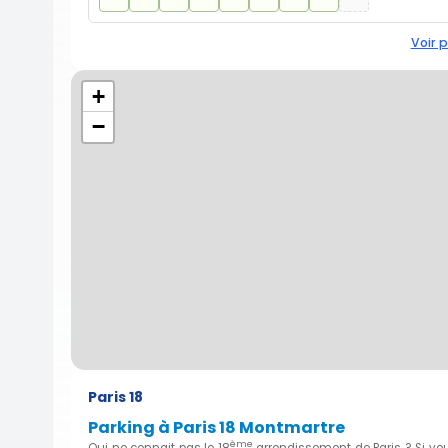
Voir p
+
−
Paris 18
Parking à Paris 18 Montmartre
ème