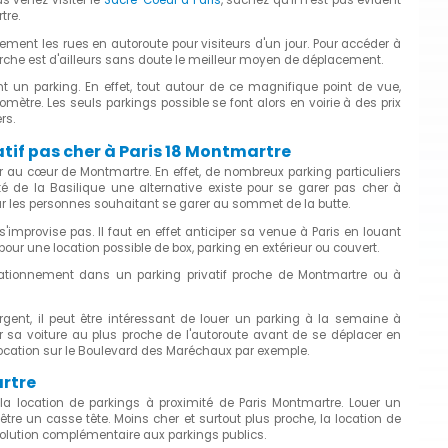
s venez visiter le
Sacré-Coeur à Paris
, sachez qu'il n'est pas évident
tre.
rement les rues en autoroute pour visiteurs d'un jour. Pour accéder à
che est d'ailleurs sans doute le meilleur moyen de déplacement.
nt un parking. En effet, tout autour de ce magnifique point de vue,
mètre. Les seuls parkings possible se font alors en voirie à des prix
rs.
tif pas cher à Paris 18 Montmartre
 au cœur de Montmartre. En effet, de nombreux parking particuliers
té de la Basilique une alternative existe pour se garer pas cher à
our les personnes souhaitant se garer au sommet de la butte.
improvise pas. Il faut en effet anticiper sa venue à Paris en louant
our une location possible de box, parking en extérieur ou couvert.
tationnement dans un parking privatif proche de Montmartre ou à
gent, il peut être intéressant de louer un parking à la semaine à
ser sa voiture au plus proche de l'autoroute avant de se déplacer en
location sur le Boulevard des Maréchaux par exemple.
artre
la location de parkings à proximité de Paris Montmartre. Louer un
tre un casse tête. Moins cher et surtout plus proche, la location de
solution complémentaire aux parkings publics.