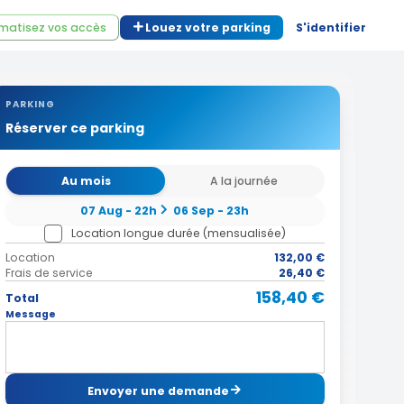
matisez vos accès
Louez votre parking
S'identifier
PARKING
Réserver ce parking
Au mois
A la journée
07 Aug - 22h
06 Sep - 23h
Location longue durée (mensualisée)
Location
132,00 €
Frais de service
26,40 €
158,40 €
Total
Message
Envoyer une demande