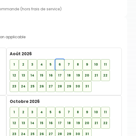
commande (hors frais de service)
on applicable
Août 2026
1
2
3
4
5
6
7
8
9
10
11
12
13
14
15
16
17
18
19
20
21
22
23
24
25
26
27
28
29
30
31
Octobre 2026
1
2
3
4
5
6
7
8
9
10
11
12
13
14
15
16
17
18
19
20
21
22
23
24
25
26
27
28
29
30
31