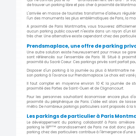
Qui ne connait pas le 18
arrondissement de Paris ? Si vou
de trouver un parking libre et pas cher à proximité de Montmar
L'arrivée en masse de touristes transforme d'ailleurs réguliè
l'un des monuments les plus emblématiques de Paris, la mar
A proximité de Paris Montmartre, vous trouverez difficileme
aucun parking public couvert n'existe dans un rayon d'un kilo
très cher. Une alternative existe cependant chez des particulie
Prendsmaplace, une offre de parking priva
Une autre solution existe heureusement pour mieux se garer
sont référencés sur l'ensemble de Paris 18. Situé à proximi
proximité du Sacré Coeur. Ces parkings privés sont parfait p
Disposer d'un parking à la journée ou plus à Montmartre ne s'
son parking à l'avance sur Prendsmaplace. Le choix est varié p
Il faut compter en moyenne environ 10 € la journée de s
proximité des Portes de Saint-Ouen et de Clignancourt.
Pour les personnes souhaitant économiser encore plus d'ar
proximité du périphérique de Paris. L'idée est alors de lais
métro. De nombreux parkings particuliers sont proposés à la 
Les parkings de particulier à Paris Montm
Le développement du parking collaboratif à Paris améliore 
ème
parking le 18
arrondissement de Paris ne doit donc plus ê
parking chez des particuliers contribue à l'émergence d'une 