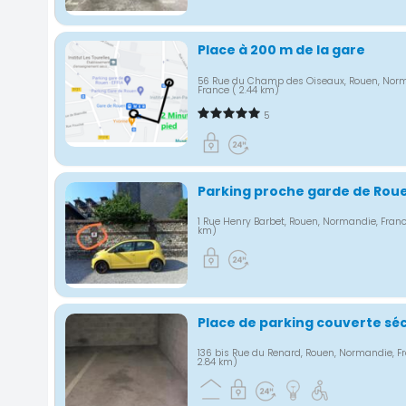
Place à 200 m de la gare
56 Rue du Champ des Oiseaux, Rouen, Nor
France
( 2.44 km)
5
Parking proche garde de Rou
1 Rue Henry Barbet, Rouen, Normandie, Fran
km)
Place de parking couverte sé
136 bis Rue du Renard, Rouen, Normandie, 
2.84 km)