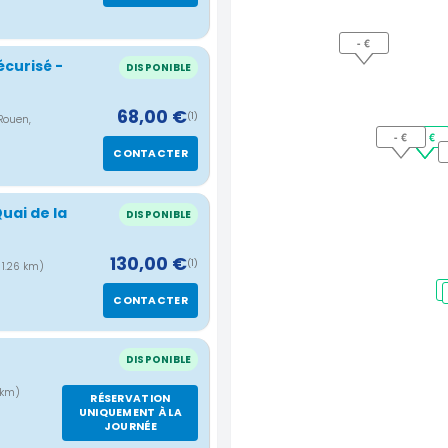
- €
écurisé -
DISPONIBLE
68,00 €
(1)
Rouen,
- €
50 €
45 €
50 €
50 €
59 €
CONTACTER
uai de la
DISPONIBLE
130,00 €
(1)
 1.26 km)
CONTACTER
DISPONIBLE
 km)
RÉSERVATION
UNIQUEMENT À LA
JOURNÉE