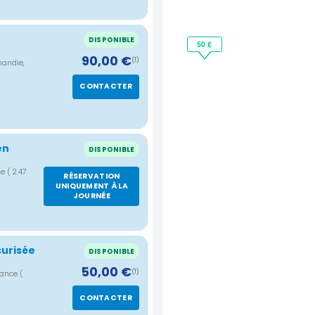
DISPONIBLE
50 €
90,00 €
(1)
mandie,
CONTACTER
en
DISPONIBLE
ce
( 2.47
RÉSERVATION
UNIQUEMENT À LA
JOURNÉE
curisée
DISPONIBLE
50,00 €
(1)
France
(
CONTACTER