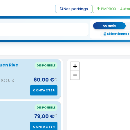
Nos parkings
PMPBOX - Auto
Au mois
Sélectionnez
ouen Rive
+
DISPONIBLE
−
60,00 €
(1)
( 0.65 km)
CONTACTER
DISPONIBLE
79,00 €
(1)
CONTACTER