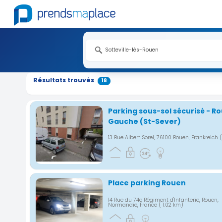
Nouveauté
Nouveauté
Nouveauté
Nouveauté
Nouveauté
Nouveauté
Nouveauté
Nouveauté
Nouveauté
Nouveauté
Nouveauté
Nouveauté
Nouveauté
Nouveauté
Nouveauté
Nouveauté
Nouveauté
Résultats trouvés
18
Parking sous-sol sécurisé - R
Gauche (St-Sever)
13 Rue Albert Sorel, 76100 Rouen, Frankreich
Place parking Rouen
14 Rue du 74e Régiment d'Infanterie, Rouen,
Normandie, France
( 1.02 km)