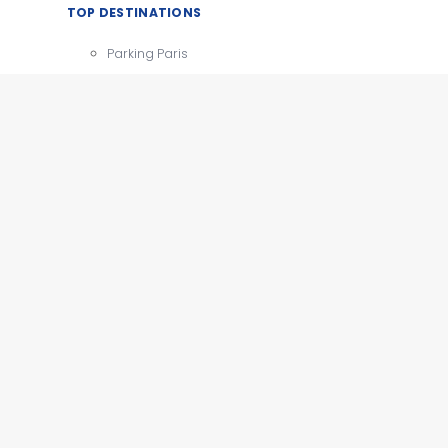
TOP DESTINATIONS
Parking Paris
CDG
Parking Orly
Parking Roissy
Villes
Aéroports
e
Gares
Tourisme
x
e