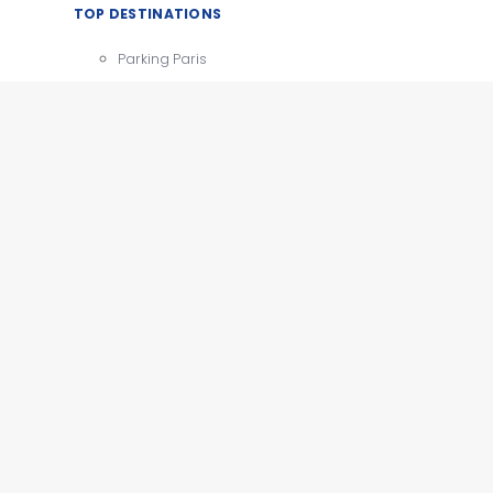
TOP DESTINATIONS
Parking Paris
CDG
Parking Orly
Parking Roissy
Villes
Aéroports
e
Gares
Tourisme
x
e