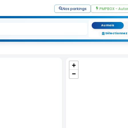
Nos parkings
PMPBOX - Auto
Au mois
Sélectionnez
+
−