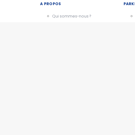
A PROPOS
PARK
Qui sommes-nous ?
Notre charte
CGU - Mentions légales
Témoignages
BESOIN D'AIDE ?
Comment ça marche
Nous contacter
PARK
Questions fréquentes
Actualités
ESPACE PRO
Devenir partenaire
Espace presse