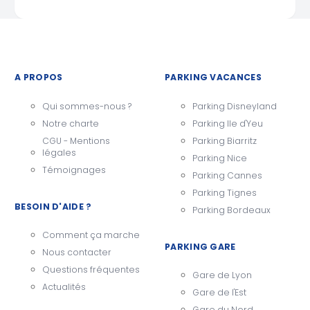
A PROPOS
PARKING VACANCES
Qui sommes-nous ?
Parking Disneyland
Notre charte
Parking Ile d'Yeu
CGU - Mentions
Parking Biarritz
légales
Parking Nice
Témoignages
Parking Cannes
Parking Tignes
BESOIN D'AIDE ?
Parking Bordeaux
Comment ça marche
PARKING GARE
Nous contacter
Questions fréquentes
Gare de Lyon
Actualités
Gare de l'Est
Gare du Nord