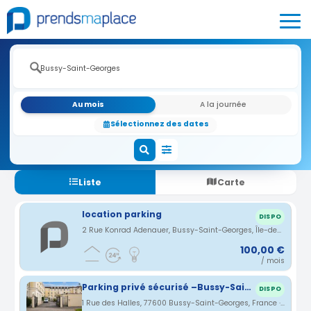
Au mois
A la journée
Sélectionnez des dates
Liste
Carte
location parking
DISPO
2 Rue Konrad Adenauer, Bussy-Saint-Georges, Île-de-France, France · 0.48 km
100,00 €
/ mois
Parking privé sécurisé –Bussy-Saint-Georges - RER A - Disneyland Paris
DISPO
1 Rue des Halles, 77600 Bussy-Saint-Georges, France · 0.6 km