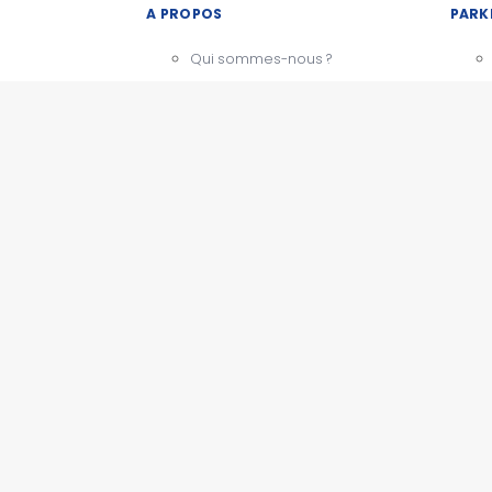
A PROPOS
PARK
Qui sommes-nous ?
Notre charte
CGU - Mentions légales
Témoignages
BESOIN D'AIDE ?
Comment ça marche
Nous contacter
PARK
Questions fréquentes
Actualités
ESPACE PRO
Devenir partenaire
Espace presse