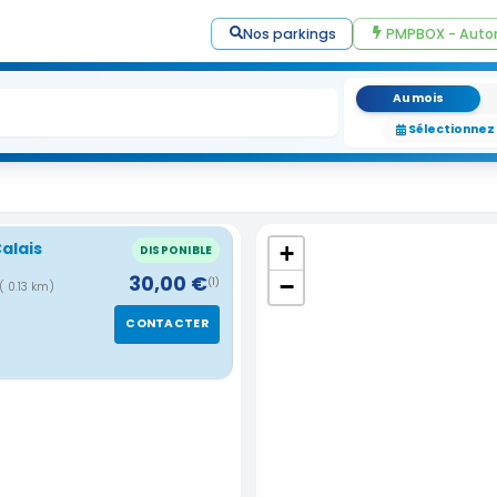
Nos parkings
PMPBOX - Auto
Au mois
Sélectionnez
Calais
+
DISPONIBLE
30,00 €
−
(1)
( 0.13 km)
CONTACTER