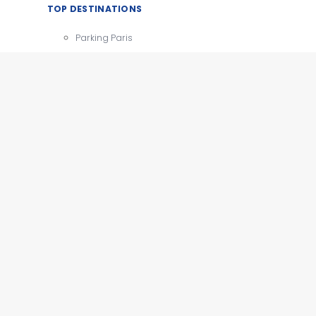
TOP DESTINATIONS
Parking Paris
CDG
Parking Orly
Parking Roissy
Villes
Aéroports
e
Gares
Tourisme
x
e