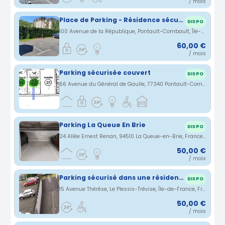
/ mois
Place de Parking - Résidence sécurisée Pontault
DISPO
100 Avenue de la République, Pontault-Combault, Île-de-France, France · 1.88 km
60,00 €
/ mois
Parking sécurisée couvert
DISPO
66 Avenue du Général de Gaulle, 77340 Pontault-Combault, France · 2.03 km
Parking La Queue En Brie
DISPO
24 Allée Ernest Renan, 94510 La Queue-en-Brie, France · 2.42 km
50,00 €
/ mois
Parking sécurisé dans une résidence
DISPO
15 Avenue Thérèse, Le Plessis-Trévise, Île-de-France, France · 3.5 km
50,00 €
/ mois