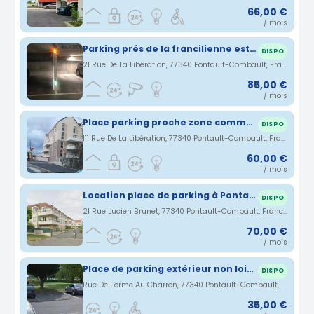
66,00 €
/ mois
Parking prés de la francilienne est centre commercial Pontault Combault
DISPO
21 Rue De La Libération, 77340 Pontault-Combault, France · 0.55 km
85,00 €
/ mois
Place parking proche zone commerciale Pontault-Combault
DISPO
111 Rue De La Libération, 77340 Pontault-Combault, France · 0.62 km
60,00 €
/ mois
Location place de parking à Pontault-Combault
DISPO
21 Rue Lucien Brunet, 77340 Pontault-Combault, France · 0.98 km
70,00 €
/ mois
Place de parking extérieur non loin de la mairie
DISPO
Rue De L'orme Au Charron, 77340 Pontault-Combault, France · 1.57 km
35,00 €