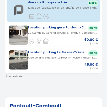
Gare de Roissy-en-Brie
DISPO
12 Rue de l'Égalité, Roissy-en-Brie, Île-de-France, France · 3.68 km
Location parking gare Pontault-Combault Avenue du Général de Gaulle (77)
DISPO
20 Avenue du Général de Gaulle, Pontault-Combault, France · 2.32 km
60,00 €
/ mois
Location parking Le Plessis-Trévise Allée de la ville au Bois (94)
DISPO
Allée de la ville au Bois, Le Plessis-Trévise, France · 3.08 km
45,00 €
/ mois
(1)
à partir de
Pontault-Combault