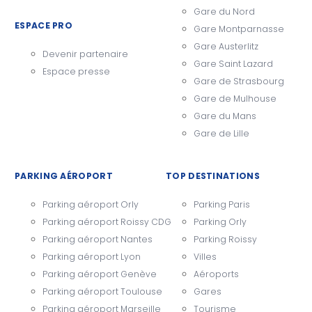
Gare du Nord
ESPACE PRO
Gare Montparnasse
Gare Austerlitz
Devenir partenaire
Gare Saint Lazard
Espace presse
Gare de Strasbourg
Gare de Mulhouse
Gare du Mans
Gare de Lille
PARKING AÉROPORT
TOP DESTINATIONS
Parking aéroport Orly
Parking Paris
Parking aéroport Roissy CDG
Parking Orly
Parking aéroport Nantes
Parking Roissy
Parking aéroport Lyon
Villes
Parking aéroport Genève
Aéroports
Parking aéroport Toulouse
Gares
Parking aéroport Marseille
Tourisme