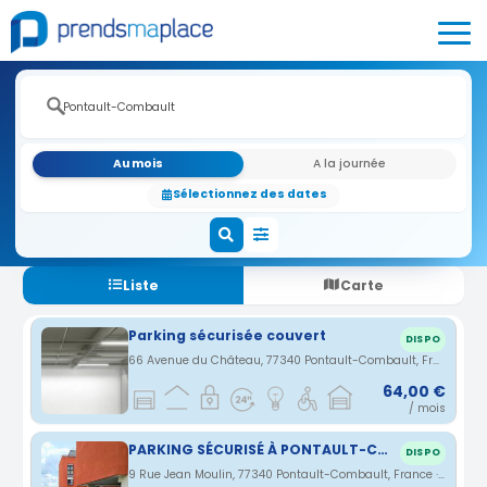
Au mois
A la journée
Sélectionnez des dates
Liste
Carte
Parking sécurisée couvert
DISPO
66 Avenue du Château, 77340 Pontault-Combault, France · 0.21 km
64,00 €
/ mois
PARKING SÉCURISÉ À PONTAULT-COMBAULT – RÉSIDENCE RÉCENTE
DISPO
9 Rue Jean Moulin, 77340 Pontault-Combault, France · 0.42 km