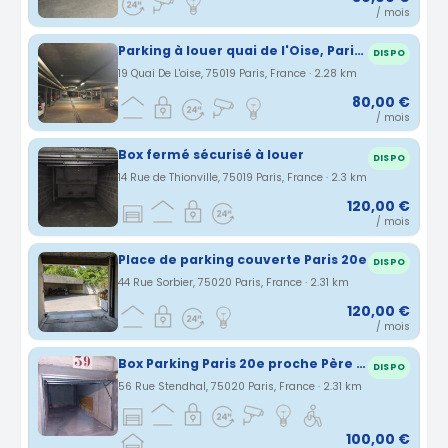
/ mois
Parking à louer quai de l'Oise, Paris 19
DISPO
19 Quai De L'oise, 75019 Paris, France · 2.28 km
80,00 €
/ mois
Box fermé sécurisé à louer
DISPO
14 Rue de Thionville, 75019 Paris, France · 2.3 km
120,00 €
/ mois
Place de parking couverte Paris 20e
DISPO
44 Rue Sorbier, 75020 Paris, France · 2.31 km
120,00 €
/ mois
Box Parking Paris 20e proche Père Lachaise
DISPO
56 Rue Stendhal, 75020 Paris, France · 2.31 km
100,00 €