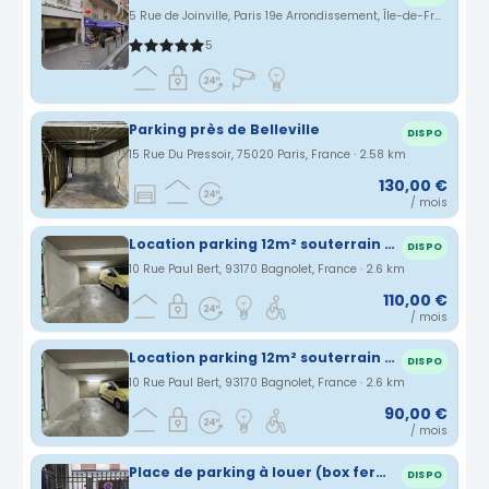
5 Rue de Joinville, Paris 19e Arrondissement, Île-de-France, France · 2.58 km
5
Parking près de Belleville
DISPO
15 Rue Du Pressoir, 75020 Paris, France · 2.58 km
130,00 €
/ mois
Location parking 12m² souterrain et sécurisé - Rue Paul Bert - Quartier coutures Bagnolet (proche ligne 9 et 3)
DISPO
10 Rue Paul Bert, 93170 Bagnolet, France · 2.6 km
110,00 €
/ mois
Location parking 12m² souterrain et sécurisé - Rue Paul Bert - Quartier coutures Bagnolet (proche ligne 9 et 3)
DISPO
10 Rue Paul Bert, 93170 Bagnolet, France · 2.6 km
90,00 €
/ mois
Place de parking à louer (box fermé, électricité, garage sécurisé) 75019
DISPO