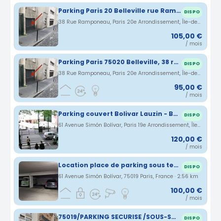
Parking Paris 20 Belleville rue Ramponeau
DISPO
38 Rue Ramponeau, Paris 20e Arrondissement, Île-de-France, France · 2.56 km
105,00 €
/ mois
Parking Paris 75020 Belleville, 38 rue Ramponeau
DISPO
38 Rue Ramponeau, Paris 20e Arrondissement, Île-de-France, France · 2.56 km
95,00 €
/ mois
Parking couvert Bolivar Lauzin - Belleville Buttes Chaumont
DISPO
61 Avenue Simón Bolívar, Paris 19e Arrondissement, Île-de-France, France · 2.56 km
120,00 €
/ mois
Location place de parking sous terrain (buttes chaumont)
DISPO
61 Avenue Simón Bolívar, 75019 Paris, France · 2.56 km
100,00 €
/ mois
75019/PARKING SECURISE /SOUS-SOL/SECTEUR FLANDRE-CRIMEE-QUAI DE LA LOIRE/VILETTE/
DISPO