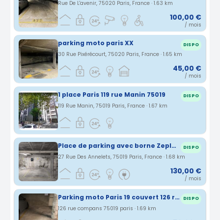
Rue De L'avenir, 75020 Paris, France · 1.63 km
100,00 €
/ mois
parking moto paris XX
DISPO
30 Rue Pixérécourt, 75020 Paris, France · 1.65 km
45,00 €
/ mois
1 place Paris 119 rue Manin 75019
DISPO
119 Rue Manin, 75019 Paris, France · 1.67 km
Place de parking avec borne Zeplug – Quartier Jourdain / Buttes Chaumont
DISPO
27 Rue Des Annelets, 75019 Paris, France · 1.68 km
130,00 €
/ mois
Parking moto Paris 19 couvert 126 rue Compans (75)
DISPO
126 rue compans 75019 paris · 1.69 km