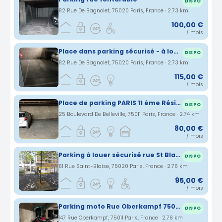
DISPO
82 Rue De Bagnolet, 75020 Paris, France · 2.73 km
100,00 €
/ mois
Place dans parking sécurisé - à louer
DISPO
82 Rue De Bagnolet, 75020 Paris, France · 2.73 km
115,00 €
/ mois
Place de parking PARIS 11 ème Résidence sécurisée Métro Couronne
DISPO
25 Boulevard De Belleville, 75011 Paris, France · 2.74 km
80,00 €
/ mois
Parking à louer sécurisé rue St Blaise
DISPO
61 Rue Saint-Blaise, 75020 Paris, France · 2.76 km
95,00 €
/ mois
Parking moto Rue Oberkampf 75011 Paris / proche métro Ménilmontant
DISPO
147 Rue Oberkampf, 75011 Paris, France · 2.78 km