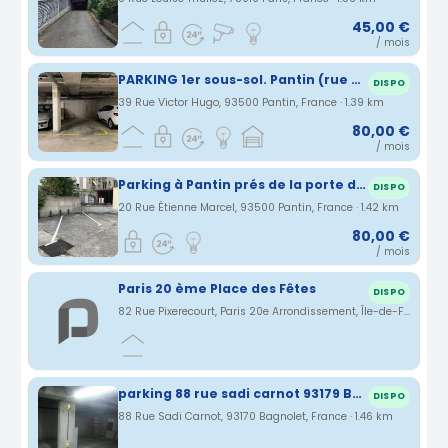
45,00 €
/ mois
PARKING 1er sous-sol. Pantin (rue Victor Hugo entre Eglise et Mairie)
DISPO
39 Rue Victor Hugo, 93500 Pantin, France · 1.39 km
80,00 €
/ mois
Parking à Pantin prés de la porte de Pantin Métro Hoche à 5 mns à pied de Paris , 1 minute de la piste cyclable Canal de l'Ourcq proche métro, tramway et gare RER et bus
DISPO
20 Rue Étienne Marcel, 93500 Pantin, France · 1.42 km
80,00 €
/ mois
Paris 20 ème Place des Fêtes
DISPO
82 Rue Pixerecourt, Paris 20e Arrondissement, Île-de-France, France · 1.44 km
parking 88 rue sadi carnot 93179 Bagnolet
DISPO
88 Rue Sadi Carnot, 93170 Bagnolet, France · 1.46 km