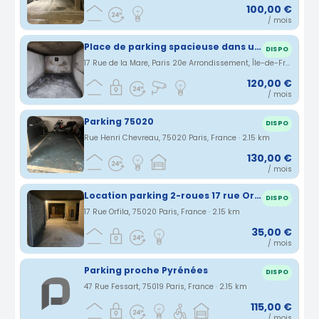
100,00 €
/ mois
Place de parking spacieuse dans un immeuble sécurisé à Ménilmontant
DISPO
17 Rue de la Mare, Paris 20e Arrondissement, Île-de-France, France · 2.14 km
120,00 €
/ mois
Parking 75020
DISPO
Rue Henri Chevreau, 75020 Paris, France · 2.15 km
130,00 €
/ mois
Location parking 2-roues 17 rue Orfila PARIS 20e
DISPO
17 Rue Orfila, 75020 Paris, France · 2.15 km
35,00 €
/ mois
Parking proche Pyrénées
DISPO
47 Rue Fessart, 75019 Paris, France · 2.15 km
115,00 €
/ mois