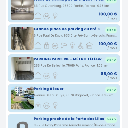
DISPO
63 Rue Gutenberg, 93500 Pantin, France · 0.78 km
100,00 €
/ mois
Grande place de parking au Pré Saint Gervais
DISPO
6 Rue Paul De Kock, 93310 Le Pré-Saint-Gervais, France · 0.79 km
100,00 €
/ mois
PARKING PARIS 19E - MÉTRO TÉLÉGRAPHE - RUE DE BELLEVILLE
DISPO
285 Rue De Belleville, 75019 Paris, France · 1.03 km
85,00 €
/ mois
Parking à louer
DISPO
Avenue De La Dhuys, 93170 Bagnolet, France · 1.05 km
Parking proche de la Porte des Lilas
DISPO
85 Rue Haxo, Paris 20e Arrondissement, Île-de-France, France · 1.06 km