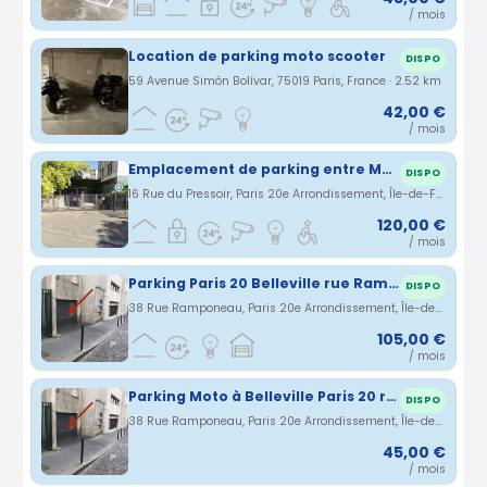
/ mois
Location de parking moto scooter
DISPO
59 Avenue Simón Bolívar, 75019 Paris, France · 2.52 km
42,00 €
/ mois
Emplacement de parking entre Ménilmontant et Couronnes.
DISPO
16 Rue du Pressoir, Paris 20e Arrondissement, Île-de-France, France · 2.56 km
120,00 €
/ mois
Parking Paris 20 Belleville rue Ramponeau
DISPO
38 Rue Ramponeau, Paris 20e Arrondissement, Île-de-France, France · 2.56 km
105,00 €
/ mois
Parking Moto à Belleville Paris 20 rue Ramponeau
DISPO
38 Rue Ramponeau, Paris 20e Arrondissement, Île-de-France, France · 2.56 km
45,00 €
/ mois