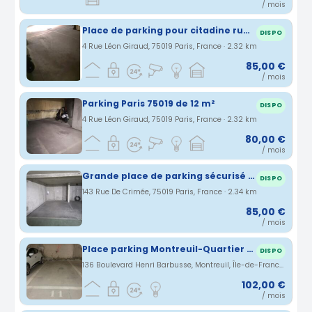
/ mois
Place de parking pour citadine rue Crimée Léon Giraud
DISPO
4 Rue Léon Giraud, 75019 Paris, France · 2.32 km
85,00 €
/ mois
Parking Paris 75019 de 12 m²
DISPO
4 Rue Léon Giraud, 75019 Paris, France · 2.32 km
80,00 €
/ mois
Grande place de parking sécurisé avec borne de recharge
DISPO
143 Rue De Crimée, 75019 Paris, France · 2.34 km
85,00 €
/ mois
Place parking Montreuil-Quartier Barbusse
DISPO
136 Boulevard Henri Barbusse, Montreuil, Île-de-France, France · 2.37 km
102,00 €
/ mois