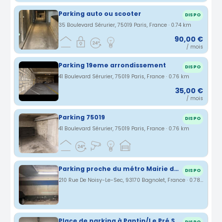
Parking auto ou scooter
DISPO
35 Boulevard Sérurier, 75019 Paris, France · 0.74 km
90,00 €
/ mois
Parking 19eme arrondissement
DISPO
41 Boulevard Sérurier, 75019 Paris, France · 0.76 km
35,00 €
/ mois
Parking 75019
DISPO
41 Boulevard Sérurier, 75019 Paris, France · 0.76 km
Parking proche du métro Mairie des Lilas
DISPO
210 Rue De Noisy-Le-Sec, 93170 Bagnolet, France · 0.78 km
Place de parking à Pantin/Le Pré Saint-Gervais