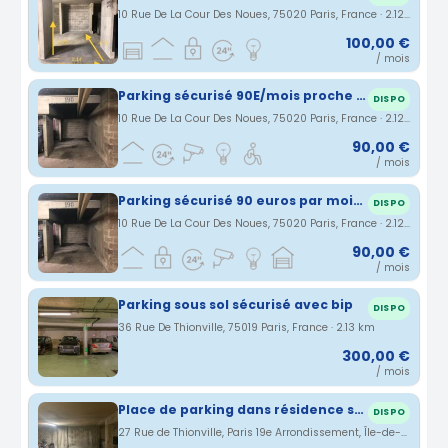
10 Rue De La Cour Des Noues, 75020 Paris, France · 2.12 km
100,00 €
/ mois
Parking sécurisé 90E/mois proche métro Gambetta
DISPO
10 Rue De La Cour Des Noues, 75020 Paris, France · 2.12 km
90,00 €
/ mois
Parking sécurisé 90 euros par mois Paris 20ème
DISPO
10 Rue De La Cour Des Noues, 75020 Paris, France · 2.12 km
90,00 €
/ mois
Parking sous sol sécurisé avec bip
DISPO
36 Rue De Thionville, 75019 Paris, France · 2.13 km
300,00 €
/ mois
Place de parking dans résidence sécurisée Paris 19
DISPO
27 Rue de Thionville, Paris 19e Arrondissement, Île-de-France, France · 2.14 km