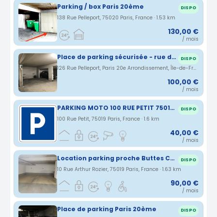
Parking / box Paris 20ème
DISPO
138 Rue Pelleport, 75020 Paris, France · 1.53 km
130,00 €
/ mois
Place de parking sécurisée - rue de Pelleport 75020
DISPO
126 Rue Pelleport, Paris 20e Arrondissement, Île-de-France, France · 1.57 km
100,00 €
/ mois
PARKING MOTO 100 RUE PETIT 75019 PARIS
DISPO
100 Rue Petit, 75019 Paris, France · 1.6 km
40,00 €
/ mois
Location parking proche Buttes Chaumont dans residence securisee
DISPO
10 Rue Arthur Rozier, 75019 Paris, France · 1.63 km
90,00 €
/ mois
Place de parking Paris 20ème
DISPO