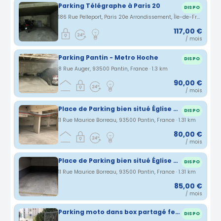
Parking Télégraphe à Paris 20
DISPO
186 Rue Pelleport, Paris 20e Arrondissement, Île-de-France, France · 1.29 km
117,00 €
/ mois
Parking Pantin - Metro Hoche
DISPO
8 Rue Auger, 93500 Pantin, France · 1.3 km
90,00 €
/ mois
Place de Parking bien situé Église de Pantin
DISPO
11 Rue Maurice Borreau, 93500 Pantin, France · 1.31 km
80,00 €
/ mois
Place de Parking bien situé Église de Pantin
DISPO
11 Rue Maurice Borreau, 93500 Pantin, France · 1.31 km
85,00 €
/ mois
Parking moto dans box partagé fermé
DISPO