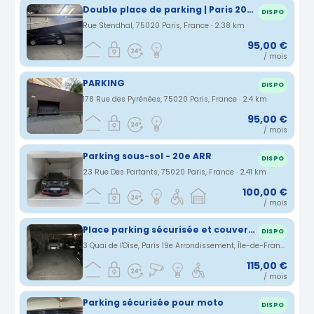
Double place de parking | Paris 20e (Gambetta / Porte de Bagnolet)
DISPO
Rue Stendhal, 75020 Paris, France · 2.38 km
95,00 €
/ mois
PARKING
DISPO
178 Rue des Pyrénées, 75020 Paris, France · 2.4 km
95,00 €
/ mois
Parking sous-sol - 20e ARR
DISPO
23 Rue Des Partants, 75020 Paris, France · 2.41 km
100,00 €
/ mois
Place parking sécurisée et couverte proche Porte de la Villette
DISPO
3 Quai de l'Oise, Paris 19e Arrondissement, Île-de-France, France · 2.41 km
115,00 €
/ mois
Parking sécurisée pour moto
DISPO