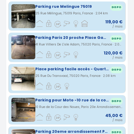
Parking rue Melingue 75019
DISPO
25 Rue Mélingue, 75019 Paris, France · 2.04 km
119,00 €
/ mois
Parking Paris 20 proche Place Gambetta
DISPO
41 Rue Villiers De L'isle Adam, 75020 Paris, France · 2.07 km
120,00 €
/ mois
Place parking facile accès - Quartier Jourdain, Couronnes, Parc de Belleville, Ménilmontant
DISPO
25 Rue Du Transvaal, 75020 Paris, France · 2.08 km
Parking pour Moto -10 rue de la cour des Noues - Paris 20ème - 45€/mois
DISPO
10 Rue de la Cour des Noues, Paris 20e Arrondissement, Île-de-France, France · 2.11 km
45,00 €
/ mois
Parking 20eme arrondissement Paris - Hôpital Tenon
DISPO