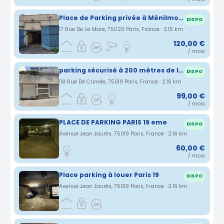
Place de Parking privée à Ménilmontant (vers Parc de Belleville)
DISPO
17 Rue De La Mare, 75020 Paris, France · 2.15 km
120,00 €
/ mois
parking sécurisé à 200 mètres de la station laumière/ourcq (ligne 5)
DISPO
118 Rue De Crimée, 75019 Paris, France · 2.16 km
99,00 €
/ mois
PLACE DE PARKING PARIS 19 eme
DISPO
Avenue Jean Jaurès, 75019 Paris, France · 2.16 km
60,00 €
/ mois
Place parking à louer Paris 19
DISPO
Avenue Jean Jaurès, 75019 Paris, France · 2.16 km