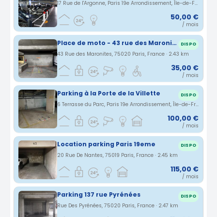
17 Rue de l'Argonne, Paris 19e Arrondissement, Île-de-France, France · 2.43 km
50,00 €
/ mois
Place de moto - 43 rue des Maronites (20eme) – Parking sécurisé
DISPO
43 Rue des Maronites, 75020 Paris, France · 2.43 km
35,00 €
/ mois
Parking à la Porte de la Villette
DISPO
6 Terrasse du Parc, Paris 19e Arrondissement, Île-de-France, France · 2.45 km
100,00 €
/ mois
Location parking Paris 19eme
DISPO
20 Rue De Nantes, 75019 Paris, France · 2.45 km
115,00 €
/ mois
Parking 137 rue Pyrénées
DISPO
Rue Des Pyrénées, 75020 Paris, France · 2.47 km