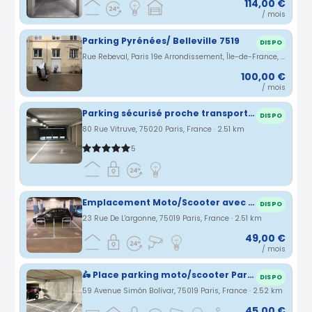
114,00 €
/ mois
Parking Pyrénées/ Belleville 7519
DISPO
Rue Rebeval, Paris 19e Arrondissement, Île-de-France, France · 2.49 km
100,00 €
/ mois
Parking sécurisé proche transports Paris 20
DISPO
80 Rue Vitruve, 75020 Paris, France · 2.51 km
5
Emplacement Moto/Scooter avec arceaux d’accrochage
DISPO
23 Rue De L'argonne, 75019 Paris, France · 2.51 km
49,00 €
/ mois
🛵 Place parking moto/scooter Paris 19e 🛵
DISPO
59 Avenue Simón Bolívar, 75019 Paris, France · 2.52 km
45,00 €