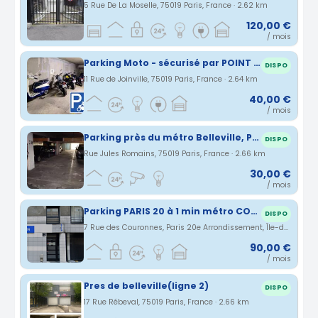
5 Rue De La Moselle, 75019 Paris, France · 2.62 km
120,00 €
/ mois
Parking Moto - sécurisé par POINT D'ANCRAGE
DISPO
11 Rue de Joinville, 75019 Paris, France · 2.64 km
40,00 €
/ mois
Parking près du métro Belleville, PARIS
DISPO
Rue Jules Romains, 75019 Paris, France · 2.66 km
30,00 €
/ mois
Parking PARIS 20 à 1 min métro COURONNES
DISPO
7 Rue des Couronnes, Paris 20e Arrondissement, Île-de-France, France · 2.66 km
90,00 €
/ mois
Pres de belleville(ligne 2)
DISPO
17 Rue Rébeval, 75019 Paris, France · 2.66 km