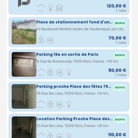
120,00 €
/ mois
Place de stationnement fond d'un cour
DISPO
63 Boulevard Général Leclerc de Hautecloque, Les Lilas, Île-de-France, France · 1.07 km
70,00 €
/ mois
Parking 19e en sortie de Paris
DISPO
15 Rue De Romainville, 75019 Paris, France · 1.09 km
60,00 €
/ mois
Parking proche Place des fêtes 75019
DISPO
35 Rue Des Lilas, 75019 Paris, France · 1.15 km
Location Parking Proche Place des Fêtes 75019
DISPO
33 Rue Des Lilas, 75019 Paris, France · 1.16 km
110,00 €