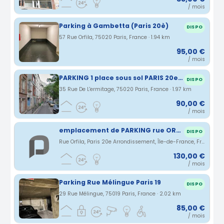
/ mois
Parking à Gambetta (Paris 20è)
DISPO
57 Rue Orfila, 75020 Paris, France · 1.94 km
95,00 €
/ mois
PARKING 1 place sous sol PARIS 20e ermitage-jourdain
DISPO
35 Rue De L'ermitage, 75020 Paris, France · 1.97 km
90,00 €
/ mois
emplacement de PARKING rue ORFILA 75020 PARIS
DISPO
Rue Orfila, Paris 20e Arrondissement, Île-de-France, France · 2 km
130,00 €
/ mois
Parking Rue Mélingue Paris 19
DISPO
29 Rue Mélingue, 75019 Paris, France · 2.02 km
85,00 €
/ mois