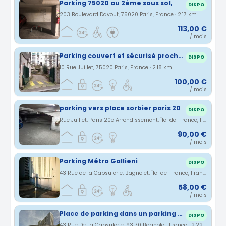
Parking 75020 au 2ème sous sol,
DISPO
203 Boulevard Davout, 75020 Paris, France · 2.17 km
113,00 €
/ mois
Parking couvert et sécurisé proche des métros Gambetta et Ménilmontant.
DISPO
10 Rue Juillet, 75020 Paris, France · 2.18 km
100,00 €
/ mois
parking vers place sorbier paris 20
DISPO
Rue Juillet, Paris 20e Arrondissement, Île-de-France, France · 2.19 km
90,00 €
/ mois
Parking Métro Gallieni
DISPO
43 Rue de la Capsulerie, Bagnolet, Île-de-France, France · 2.21 km
58,00 €
/ mois
Place de parking dans un parking couvert et sécurisé
DISPO
43 Rue De La Capsulerie, 93170 Bagnolet, France · 2.22 km