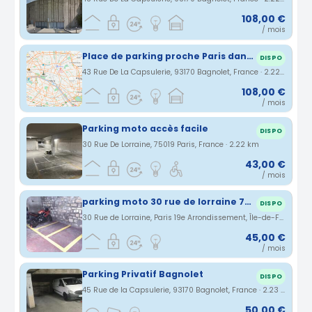
108,00 €
/ mois
Place de parking proche Paris dans un parking couvert et sécurisé
DISPO
43 Rue De La Capsulerie, 93170 Bagnolet, France · 2.22 km
108,00 €
/ mois
Parking moto accès facile
DISPO
30 Rue De Lorraine, 75019 Paris, France · 2.22 km
43,00 €
/ mois
parking moto 30 rue de lorraine 75019 Paris
DISPO
30 Rue de Lorraine, Paris 19e Arrondissement, Île-de-France, France · 2.22 km
45,00 €
/ mois
Parking Privatif Bagnolet
DISPO
45 Rue de la Capsulerie, 93170 Bagnolet, France · 2.23 km
50,00 €