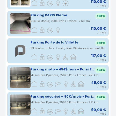
110,00 €
/ mois
Parking PARIS 19eme
DISPO
Rue De Meaux, 75019 Paris, France · 2.68 km
110,00 €
/ mois
Parking Porte de la Villette
DISPO
101 Boulevard Macdonald, Paris 19e Arrondissement, Île-de-France, France · 2.69 km
117,00 €
/ mois
Parking moto – 45€/mois – Paris 20ème - Métro Alexandre Dumas/Cimetière du Père Lachaise
DISPO
141 Rue Des Pyrénées, 75020 Paris, France · 2.71 km
45,00 €
/ mois
Parking sécurisé – 90€/mois - Paris 20ème - Métro Alexandre Dumas/Cimetière du Père Lachaise
DISPO
141 Rue Des Pyrénées, 75020 Paris, France · 2.71 km
90,00 €
/ mois